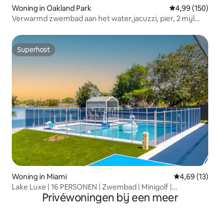
Woning in Oakland Park
Gemiddelde beo
4,99 (150)
Verwarmd zwembad aan het water,jacuzzi, pier, 2 mijl
naar het strand
Superhost
Superhost
Woning in Miami
Gemiddelde be
4,69 (13)
Lake Luxe | 16 PERSONEN | Zwembad | Minigolf |
Privéwoningen bij een meer
Vuurplaats