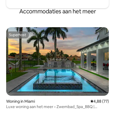
Accommodaties aan het meer
Superhost
Superhost
Woning in Miami
Gemiddelde be
4,88 (77)
Luxe woning aan het meer • Zwembad_Spa_BBQ |
Spelletjes en plezier