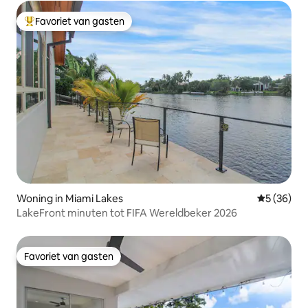
Favoriet van gasten
Topfavoriet van gasten
Woning in Miami Lakes
Gemiddelde
5 (36)
LakeFront minuten tot FIFA Wereldbeker 2026
Favoriet van gasten
Favoriet van gasten