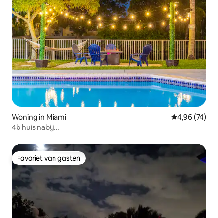
Woning in Miami
Gemiddelde be
4,96 (74)
4b huis nabij
stadion/zwembad/meer/barbecue/kajak/volleybal
Favoriet van gasten
Favoriet van gasten