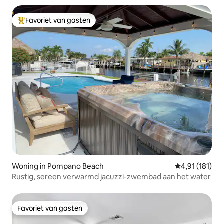
Favoriet van gasten
Topfavoriet van gasten
Woning in Pompano Beach
Gemiddelde be
4,91 (181)
Rustig, sereen verwarmd jacuzzi-zwembad aan het water
Favoriet van gasten
Favoriet van gasten