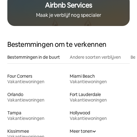
Airbnb Services
Maak je verblijf nog specialer
Bestemmingen om te verkennen
Bestemmingen in de buurt
Andere soorten verblijven
Bes
Four Corners
Miami Beach
Vakantiewoningen
Vakantiewoningen
Orlando
Fort Lauderdale
Vakantiewoningen
Vakantiewoningen
Tampa
Hollywood
Vakantiewoningen
Vakantiewoningen
Kissimmee
Meer tonen
Vakantiewoningen