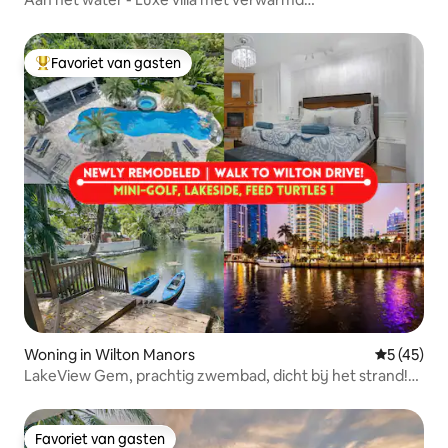
zoutwaterzwembad
Favoriet van gasten
Topfavoriet van gasten
Woning in Wilton Manors
Gemiddelde
5 (45)
LakeView Gem, prachtig zwembad, dicht bij het strand!
Kajak/Spa
Favoriet van gasten
Favoriet van gasten