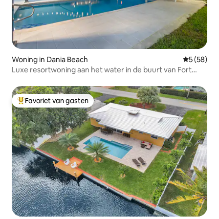
Woning in Dania Beach
Gemiddelde
5 (58)
Luxe resortwoning aan het water in de buurt van Fort
Lauderdale
Favoriet van gasten
Topfavoriet van gasten