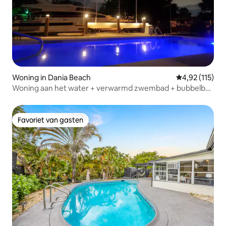
Woning in Dania Beach
Gemiddelde be
4,92 (115)
Woning aan het water + verwarmd zwembad + bubbelbad
+ biljarttafelzone
Favoriet van gasten
Favoriet van gasten