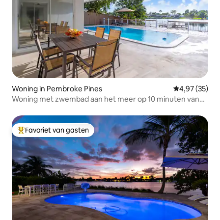
Woning in Pembroke Pines
Gemiddelde be
4,97 (35)
Woning met zwembad aan het meer op 10 minuten van
HardRock Stadium
Favoriet van gasten
Topfavoriet van gasten