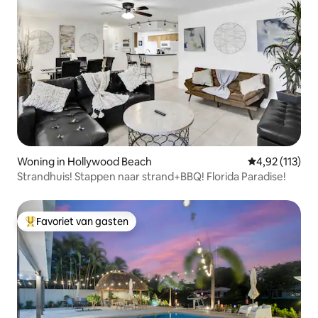
Woning in Hollywood Beach
Gemiddelde be
4,92 (113)
Strandhuis! Stappen naar strand+BBQ! Florida Paradise!
Favoriet van gasten
Topfavoriet van gasten