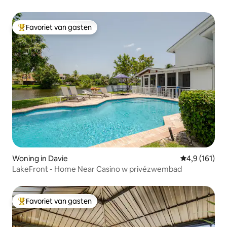
Favoriet van gasten
Topfavoriet van gasten
Woning in Davie
Gemiddelde b
4,9 (161)
LakeFront - Home Near Casino w privézwembad
Favoriet van gasten
Topfavoriet van gasten