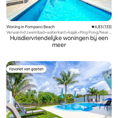
Woning in Pompano Beach
Gemiddelde beo
4,83 (133)
Verwarmd zwembad+waterkant+kajak+Ping Pong/Near
Huisdiervriendelijke woningen bij een
Beach!
meer
Favoriet van gasten
Favoriet van gasten