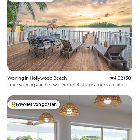
Woning in Hollywood Beach
Gemiddelde be
4,92 (50)
Luxe woning aan het water met 4 slaapkamers en uitzicht
op Hollywood Beach
Favoriet van gasten
Topfavoriet van gasten