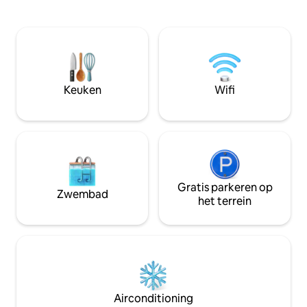
gevulde keuken me
luister naar de lokale vogels en stap
apparaten, servies
terug bij het zwembad om te genieten
kookgerei, tafelap
van een weids uitzicht op het meer. We
koffie. Het hoogt
hebben alles wat je nodig hebt voor dat
in resortstijl me
perfecte verblijf, met gemakkelijke
minigolf, levensgr
toegang tot MIA+FLL en een diep
cornhole, Connect 
zoutwaterzwembad, dus je kunt
Keuken
Wifi
in de buitenlucht,
ontspannen en genieten! >De
en een luxe grill/h
ZONSONDERGANG laat je
SPRAKELOOS!<
Gratis parkeren op
Zwembad
het terrein
Airconditioning