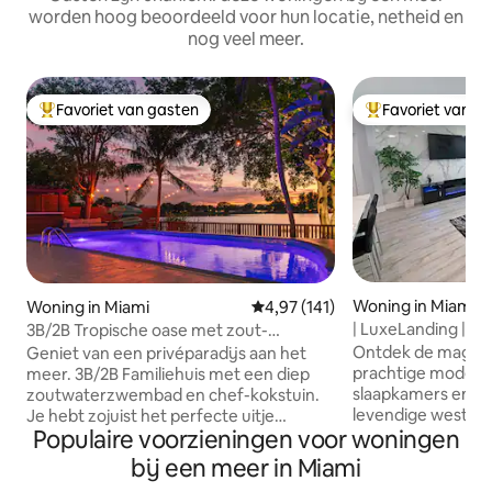
worden hoog beoordeeld voor hun locatie, netheid en
nog veel meer.
Favoriet van gasten
Favoriet van g
Topfavoriet van gasten
Topfavoriet van 
Woning in Miami
Woning in Miami
Gemiddelde beoordeling van 4,9
4,97 (141)
| LuxeLanding |
3B/2B Tropische oase met zout-
Zwembad+Lounge
waterzwembad! Uitzicht op het meer
Ontdek de magie v
Geniet van een privéparadijs aan het
prachtige moderne
meer. 3B/2B Familiehuis met een diep
slaapkamers en 3 
zoutwaterzwembad en chef-kokstuin.
levendige westkan
Je hebt zojuist het perfecte uitje
Populaire voorzieningen voor woningen
Deze ruime, open 
gevonden voor diegenen die op zoek
aan maximaal 11 p
zijn naar ontspanning, privacy en natuur.
bij een meer in Miami
over een strakke 
Kom een heerlijke maaltijd koken,