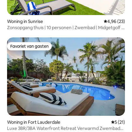
Woning in Sunrise
Gemiddelde be
4,96 (23)
Zonsopgang thuis | 10 personen | Zwembad | Midgetgolf |
Spellen
Favoriet van gasten
Favoriet van gasten
Woning in Fort Lauderdale
Gemiddeld
5 (21)
Luxe 3BR/3BA Waterfront Retreat Verwarmd Zwembad