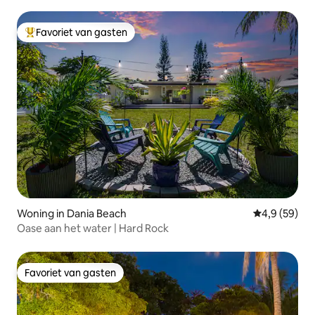
Favoriet van gasten
Topfavoriet van gasten
Woning in Dania Beach
Gemiddelde b
4,9 (59)
Oase aan het water | Hard Rock
Favoriet van gasten
Favoriet van gasten