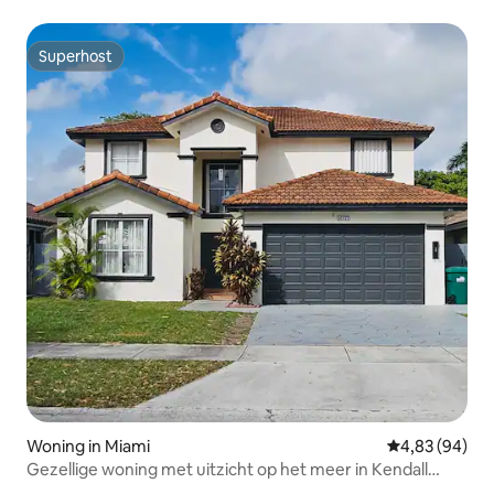
Oase
Superhost
Superhost
Woning in Miami
Gemiddelde be
4,83 (94)
Gezellige woning met uitzicht op het meer in Kendall
West!