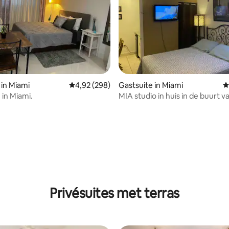
 van 4,95 op 5, 223 recensies
 in Miami
Gemiddelde beoordeling van 4,92 op 5, 298 r
4,92 (298)
Gastsuite in Miami
G
 in Miami.
MIA studio in huis in de buurt v
luchthaven
Privésuites met terras