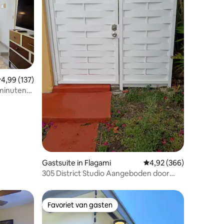
ecensies
emiddelde beoordeling van 4,99 op 5, 137 recensies
4,99 (137)
 minuten
Gastsuite in Flagami
Gemiddelde beoordeling
4,92 (366)
305 District Studio Aangeboden door
Marisela en Cyrus
Favoriet van gasten
Favoriet van gasten