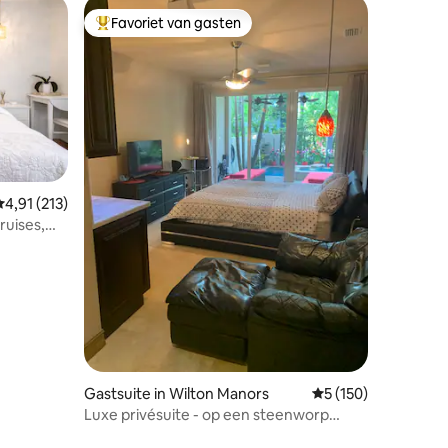
Favoriet van gasten
Topfavoriet van gasten
Gemiddelde beoordeling van 4,91 op 5, 213 recensies
4,91 (213)
ruises,
ecensies
Gastsuite in Wilton Manors
Gemiddelde beoorde
5 (150)
Luxe privésuite - op een steenworp
afstand van Wilton Drive