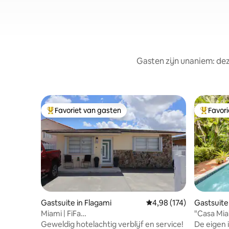
Gasten zijn unaniem: dez
Favoriet van gasten
Favor
Topfavoriet van gasten
Topfavor
Gastsuite in Flagami
Gemiddelde beoordeling
4,98 (174)
Gastsuite
Miami | FiFa
"Casa Mia
|Luchthaven|Cruisehaven|Strand|Centrum
zwembad
Geweldig hotelachtig verblijf en service!
De eigen 