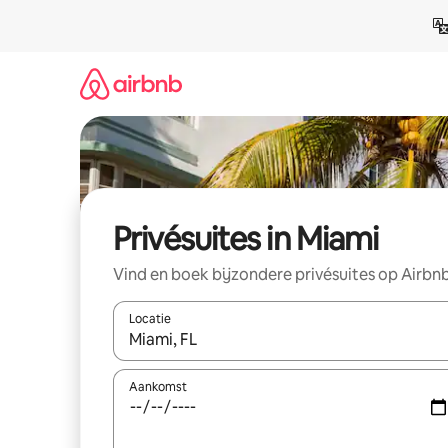
Ga
direct
naar
inhoud
Privésuites in Miami
Vind en boek bijzondere privésuites op Airbn
Locatie
Wanneer er resultaten beschikbaar zijn, maak je 
Aankomst