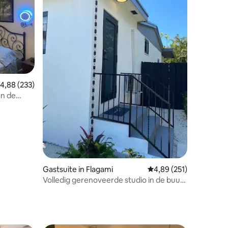
ecensies
emiddelde beoordeling van 4,88 op 5, 233 recensies
4,88 (233)
an de
Gastsuite in Flagami
Gemiddelde beoordeling
4,89 (251)
Volledig gerenoveerde studio in de buurt
van Coral Gables en Calle 8