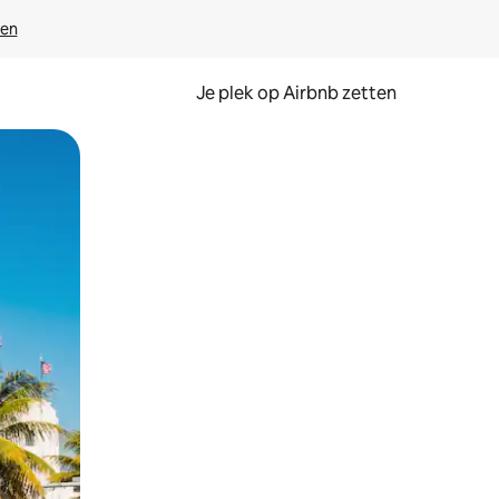
ven
Je plek op Airbnb zetten
en of swipen.