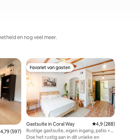
netheid en nog veel meer.
Gastsuite
Favoriet van gasten
Favorie
Favoriet van gasten
Favorie
Geweldige
alles
Deze gew
parkeerg
aircondit
gelegen 
tegelijke
alle bez
Fort Lauderdale. 2 b
van een 
ecensies
Gastsuite in Coral Way
Gemiddelde beoordelin
4,9 (288)
Met de a
Rustige gastsuite, eigen ingang, patio +
emiddelde beoordeling van 4,79 op 5, 597 recensies
4,79 (597)
centrum 
parkeerplaats
Doe het rustig aan in dit unieke en
minuten 