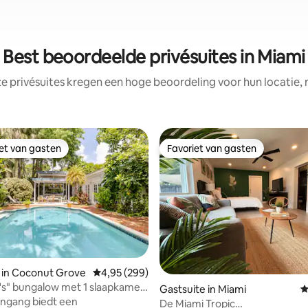
Best beoordeelde privésuites in Miami
e privésuites kregen een hoge beoordeling voor hun locatie, 
iet van gasten
Favoriet van gasten
iet van gasten
Favoriet van gasten
 van 4,98 op 5, 174 recensies
 in Coconut Grove
Gemiddelde beoordeling van 4,95 op 5, 299 r
4,95 (299)
's" bungalow met 1 slaapkamer,
Gastsuite in Miami
G
 en BBQ
ingang biedt een
De Miami Tropic