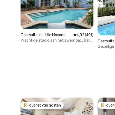
Gastsuite in Little Havana
Gemiddelde beoordeling
4,92 (401)
Prachtige studio aan het zwembad, hart
Gastsuite
van Miami
Gezellige
Onberispe
Favoriet van gasten
Favor
Topfavoriet van gasten
Topfavor