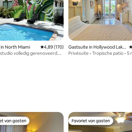
 van 4,92 op 5, 401 recensies
 in North Miami
Gemiddelde beoordeling van 4,89 op 5, 170 r
4,89 (170)
Gastsuite in Hollywood Lake
G
s
 studio volledig gerenoveerd.
Privésuite • Tropische patio • 5
lijk! 1-2 personen
van het strand • Parkeren
iet van gasten
Favoriet van gasten
iet van gasten
Favoriet van gasten