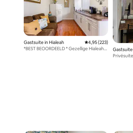
Gastsuite in Hialeah
Gemiddelde beoordeling
4,95 (223)
*BEST BEOORDEELD * Gezellige Hialeah-
Gastsuite
Miami Lakes Hideaway
Privésuite