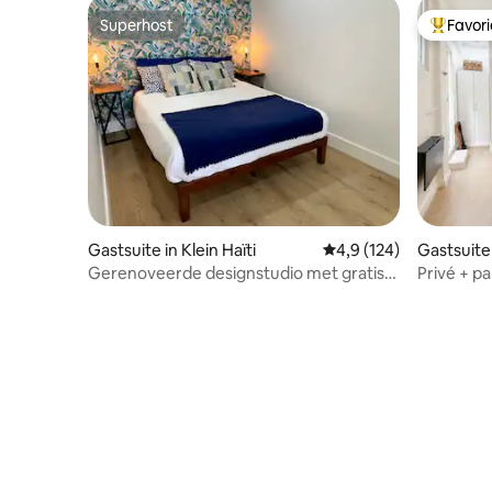
Superhost
Favor
Superhost
Topfavor
Gastsuite in Klein Haïti
Gemiddelde beoordelin
4,9 (124)
Gastsuite
Gerenoveerde designstudio met gratis
Privé + p
parkeergelegenheid op het terrein
strand, F