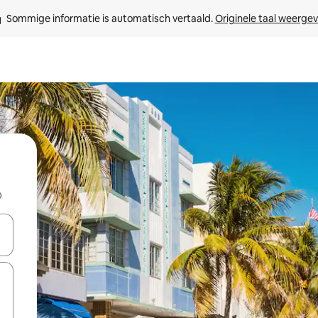
Sommige informatie is automatisch vertaald. 
Originele taal weerge
b
een keuze met je de pijltjestoetsen omhoog en omlaag, óf door te tikk