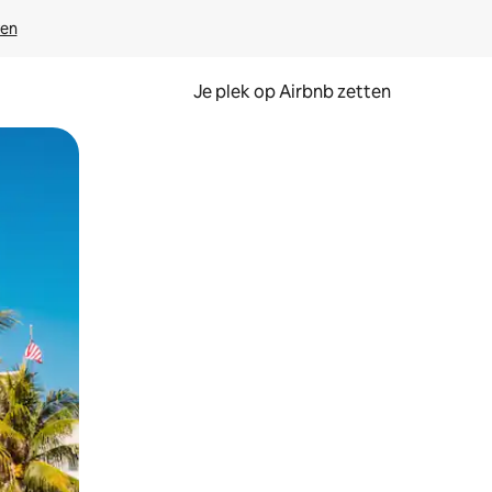
ven
Je plek op Airbnb zetten
en of swipen.