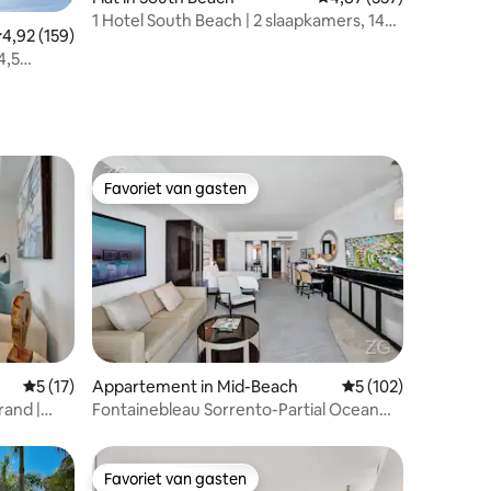
1 Hotel South Beach | 2 slaapkamers, 14e
emiddelde beoordeling van 4,92 op 5, 159 recensies
4,92 (159)
ecensies
verdieping, balkon
4,5
Favoriet van gasten
Favoriet van gasten
ecensies
Gemiddelde beoordeling van 5 op 5, 17 recensies
5 (17)
Appartement in Mid-Beach
Gemiddelde beoorde
5 (102)
rand |
Fontainebleau Sorrento-Partial Ocean
adkamer
Junior Suite
Favoriet van gasten
Favoriet van gasten