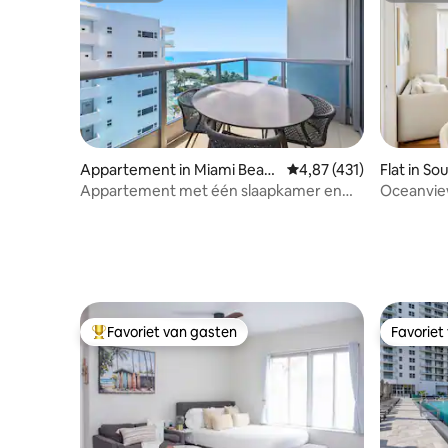
Appartement in Miami Beac
Gemiddelde beoordeling
4,87 (431)
Flat in S
h
Appartement met één slaapkamer en
Oceanview
gedeeltelijk uitzicht op de oceaan van
Beach - 8
Dharma
Favoriet van gasten
Favoriet
Topfavoriet van gasten
Favoriet