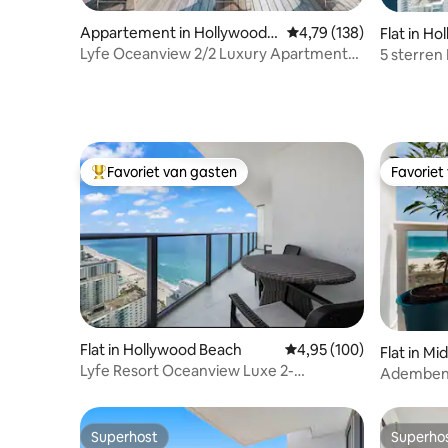
Appartement in Hollywood B
Gemiddelde beoordeling
4,79 (138)
Flat in H
each
Lyfe Oceanview 2/2 Luxury Apartment
5 sterren 
on the Beach
Favoriet van gasten
Favoriet
Topfavoriet van gasten
Favoriet
Flat in Hollywood Beach
Gemiddelde beoordeling
4,95 (100)
Flat in M
Lyfe Resort Oceanview Luxe 2-
Adembene
slaapkamer
modern a
Superhost
Superho
Superhost
Superho