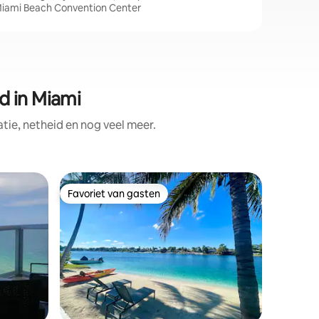
Miami Beach Convention Center
d in Miami
ie, netheid en nog veel meer.
Appartem
Favoriet van gasten
Favorie
Favoriet van gasten
Favorie
h
Penthous
Monte Ca
APART HOTEL. 24/7 RE
24/7 PARKEERS
UITZICH
SLAAPKA
BALKON, 
APPART
"MONTE 
MIAMI BEACH. SUITE