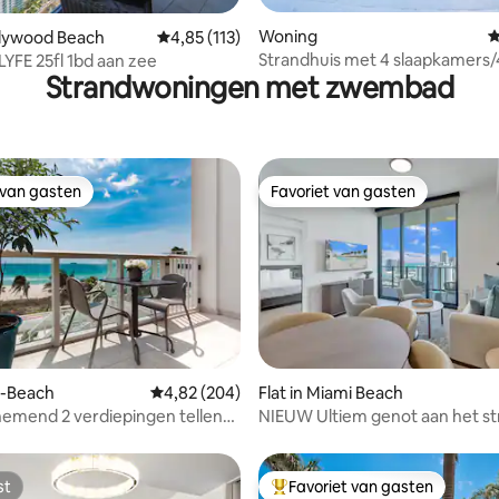
 van 4,79 op 5, 138 recensies
Woning
G
ollywood Beach
Gemiddelde beoordeling van 4,85 op 5, 113 r
4,85 (113)
Strandhuis met 4 slaapkamers/
LYFE 25fl 1bd aan zee
Strandwoningen met zwembad
badkamers in Fort Lauderdale
 van gasten
Favoriet van gasten
 van gasten
Favoriet van gasten
 van 4,95 op 5, 100 recensies
id-Beach
Gemiddelde beoordeling van 4,82 op 5, 204 r
4,82 (204)
Flat in Miami Beach
mend 2 verdiepingen tellend
NIEUW Ultiem genot aan het st
ppartement aan de oceaan
Penthouse 1 slaapkamer/1,5 b
st
Favoriet van gasten
st
Topfavoriet van gasten