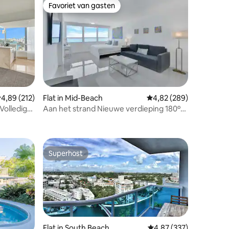
Favoriet van gasten
Favoriet van gasten
emiddelde beoordeling van 4,89 op 5, 212 recensies
4,89 (212)
Flat in Mid-Beach
Gemiddelde beoordeling
4,82 (289)
Volledig
Aan het strand Nieuwe verdieping 180º
ecensies
e/droger
uitzicht Oceanview Appartement
Superhost
Superhost
Flat in South Beach
Gemiddelde beoordeling
4,87 (337)