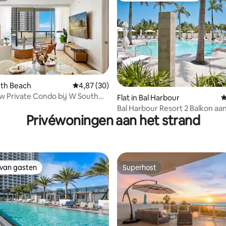
 van 4,87 op 5, 431 recensies
outh Beach
Gemiddelde beoordeling van 4,87 op 5, 30 r
4,87 (30)
 Private Condo bij W South
Flat in Bal Harbour
G
11
Bal Harbour Resort 2 Balkon aan de
Privéwoningen aan het strand
★★★★★oceaan
 van gasten
Superhost
 van gasten
Superhost