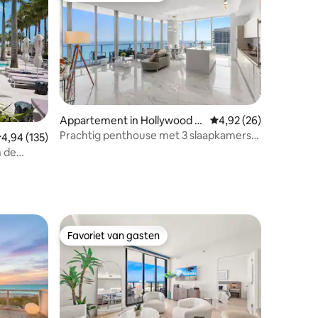
ecensies
Appartement in Hollywood B
Gemiddelde beoordelin
4,92 (26)
each
Prachtig penthouse met 3 slaapkamers
emiddelde beoordeling van 4,94 op 5, 135 recensies
4,94 (135)
aan de oceaan
Favoriet van gasten
Favoriet van gasten