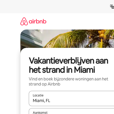
Ga
direct
naar
inhoud
Vakantieverblijven aan
het strand in Miami
Vind en boek bijzondere woningen aan het
strand op Airbnb
Locatie
Wanneer er resultaten beschikbaar zijn, maak je 
Aankomst