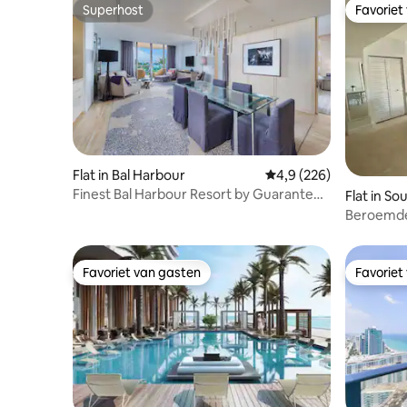
Superhost
Favoriet
Superhost
Favoriet
Flat in Bal Harbour
Gemiddelde beoordelin
4,9 (226)
Finest Bal Harbour Resort by Guaranteed
Flat in S
Rental
Beroemde
aan het s
Favoriet van gasten
Favoriet
Favoriet van gasten
Favoriet