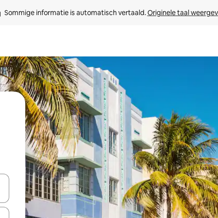
Sommige informatie is automatisch vertaald. 
Originele taal weerge
een keuze met je de pijltjestoetsen omhoog en omlaag, óf door te tikk