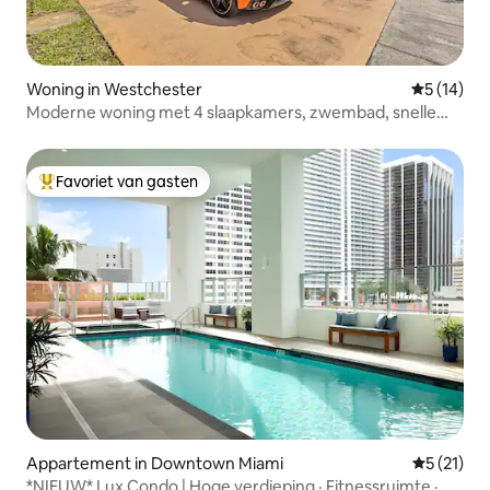
Woning in Westchester
Gemiddelde
5 (14)
Moderne woning met 4 slaapkamers, zwembad, snelle
wifi en dicht bij de luchthaven
Favoriet van gasten
Topfavoriet van gasten
Appartement in Downtown Miami
Gemiddeld
5 (21)
*NIEUW* Lux Condo | Hoge verdieping · Fitnessruimte ·