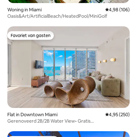
Woning in Miami
Gemiddelde beo
4,98 (106)
Oasis&Art/ArtificialBeach/HeatedPool/MiniGolf
Favoriet van gasten
Favoriet van gasten
Flat in Downtown Miami
Gemiddelde beo
4,95 (250)
Gerenoveerd 2B/2B Water View• Gratis
parkeergelegenheid• Zwembad en spa