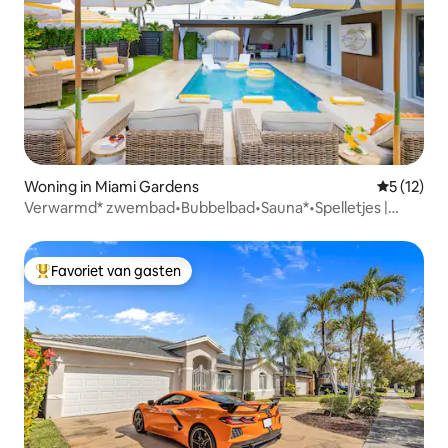
Woning in Miami Gardens
Gemiddeld
5 (12)
Verwarmd* zwembad•Bubbelbad•Sauna*•Spelletjes |
Lemon Villa
Favoriet van gasten
Topfavoriet van gasten