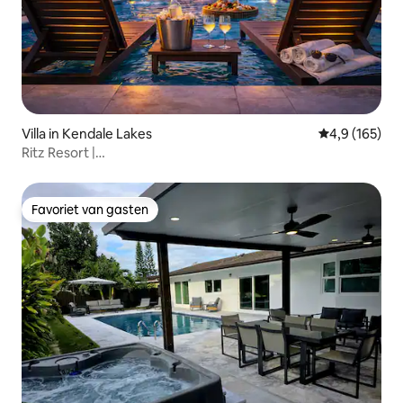
Villa in Kendale Lakes
Gemiddelde be
4,9 (165)
Ritz Resort |
Zwembad/Spa/Fitnessruimte/BBQ/Golf/Vuurschaal/Arcade
Favoriet van gasten
Favoriet van gasten