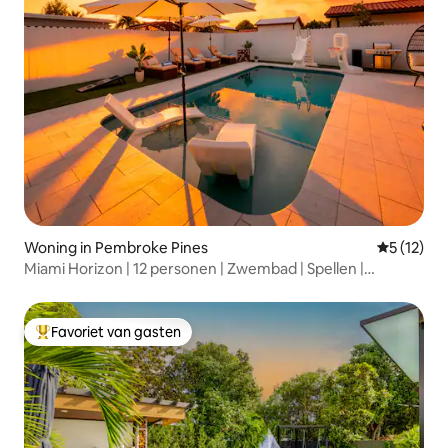
Woning in Pembroke Pines
Gemiddeld
5 (12)
Miami Horizon | 12 personen | Zwembad | Spellen |
Toplocatie
Favoriet van gasten
Topfavoriet van gasten