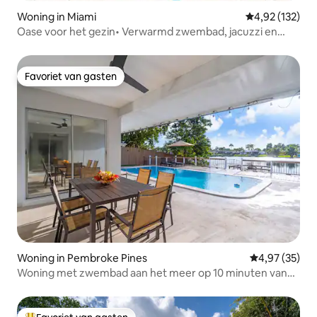
Woning in Miami
Gemiddelde beo
4,92 (132)
Oase voor het gezin• Verwarmd zwembad, jacuzzi en
barbecue
Favoriet van gasten
Favoriet van gasten
Woning in Pembroke Pines
Gemiddelde be
4,97 (35)
Woning met zwembad aan het meer op 10 minuten van
HardRock Stadium