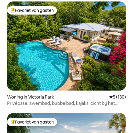
Favoriet van gasten
Topfavoriet van gasten
Woning in Victoria Park
Gemiddelde 
5 (130)
Privéoase: zwembad, bubbelbad, kajaks, dicht bij het
strand
Favoriet van gasten
Topfavoriet van gasten