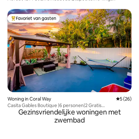
Favoriet van gasten
Topfavoriet van gasten
Woning in Coral Way
Gemiddelde
5 (26)
Casita Gables Boutique |6 personen|2 Gratis
Gezinsvriendelijke woningen met
parkeergelegenheid
zwembad