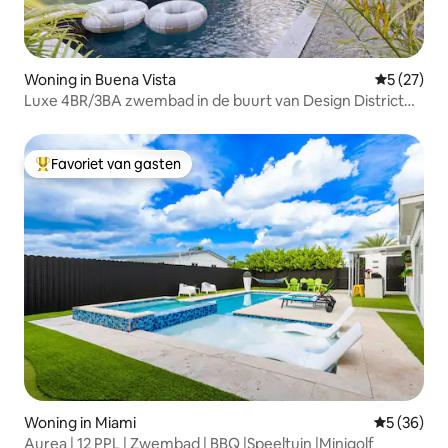
Woning in Buena Vista
Gemiddelde
5 (27)
Luxe 4BR/3BA zwembad in de buurt van Design District
Wynwood
Favoriet van gasten
Topfavoriet van gasten
Woning in Miami
Gemiddelde
5 (36)
Aurea | 12 PPL | Zwembad | BBQ |Speeltuin |Minigolf