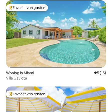
Favoriet van gasten
Topfavoriet van gasten
Woning in Miami
Gemiddelde
5 (16)
Villa Gaviota
Favoriet van gasten
Topfavoriet van gasten