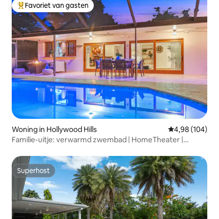
Favoriet van gasten
Topfavoriet van gasten
Woning in Hollywood Hills
Gemiddelde beo
4,98 (104)
Familie-uitje: verwarmd zwembad | HomeTheater |
Arcade
Superhost
Superhost