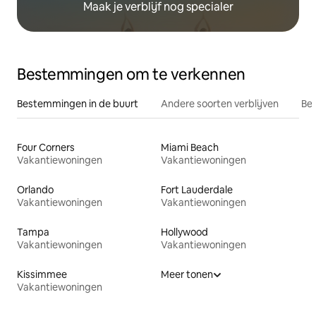
Maak je verblijf nog specialer
Bestemmingen om te verkennen
Bestemmingen in de buurt
Andere soorten verblijven
Bes
Four Corners
Miami Beach
Vakantiewoningen
Vakantiewoningen
Orlando
Fort Lauderdale
Vakantiewoningen
Vakantiewoningen
Tampa
Hollywood
Vakantiewoningen
Vakantiewoningen
Kissimmee
Meer tonen
Vakantiewoningen