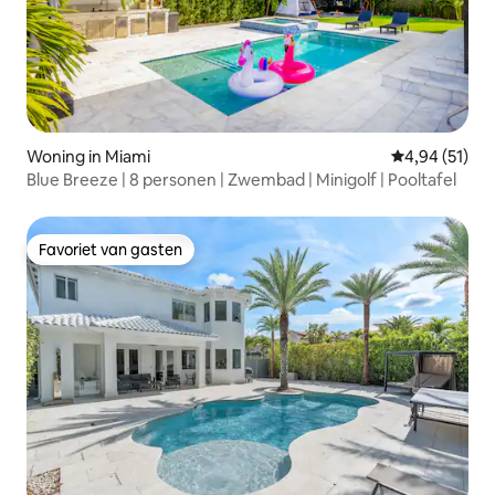
Woning in Miami
Gemiddelde be
4,94 (51)
Blue Breeze | 8 personen | Zwembad | Minigolf | Pooltafel
Favoriet van gasten
Favoriet van gasten