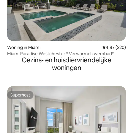
Woning in Miami
Gemiddelde beo
4,87 (220)
Miami Paradise Westchester * Verwarmd zwembad*
Gezins- en huisdiervriendelijke
woningen
Superhost
Superhost