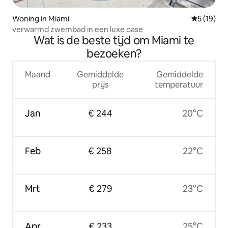
Woning in Miami
Gemiddelde
5 (19)
verwarmd zwembad in een luxe oase
Wat is de beste tijd om Miami te
bezoeken?
Maand
Gemiddelde
Gemiddelde
prijs
temperatuur
Jan
€ 244
20°C
Feb
€ 258
22°C
Mrt
€ 279
23°C
Apr
€ 233
25°C