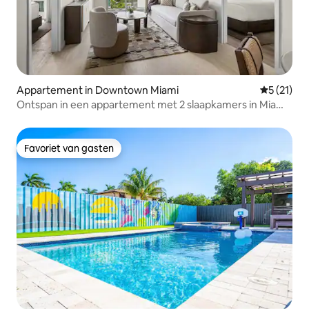
Appartement in Downtown Miami
Gemiddeld
5 (21)
Ontspan in een appartement met 2 slaapkamers in Miami,
met uitzicht op het zwembad en de tuin
Favoriet van gasten
Favoriet van gasten