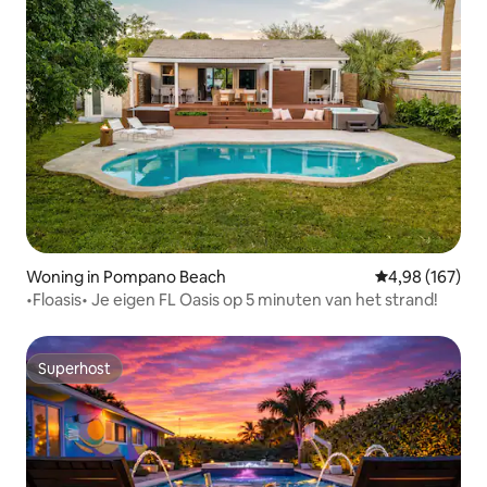
Woning in Pompano Beach
Gemiddelde beo
4,98 (167)
•Floasis• Je eigen FL Oasis op 5 minuten van het strand!
Superhost
Superhost