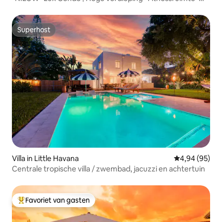
Zwembad ·
Superhost
Superhost
Villa in Little Havana
Gemiddelde be
4,94 (95)
Centrale tropische villa / zwembad, jacuzzi en achtertuin
Favoriet van gasten
Topfavoriet van gasten