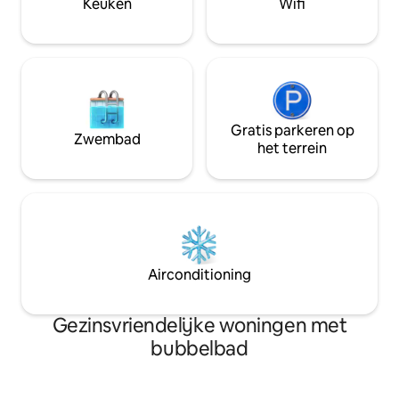
Keuken
Wifi
Miami ✔️30 mi
Gratis parkeren op
Zwembad
het terrein
Airconditioning
Gezinsvriendelijke woningen met
bubbelbad