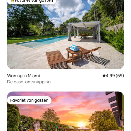
Favoriet van gasten
Topfavoriet van gasten
Woning in Miami
Gemiddelde be
4,99 (69)
De oase-ontsnapping
Favoriet van gasten
Favoriet van gasten