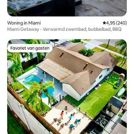
Woning in Miami
Gemiddelde beo
4,95 (240)
Miami Getaway - Verwarmd zwembad, bubbelbad, BBQ
Favoriet van gasten
Favoriet van gasten