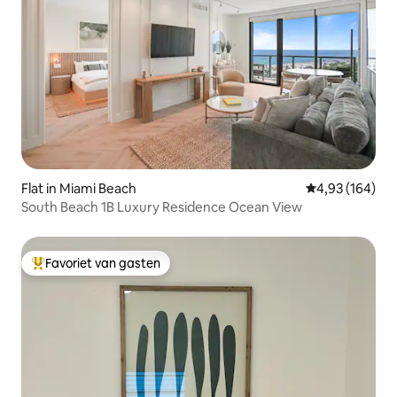
Flat in Miami Beach
Gemiddelde beo
4,93 (164)
South Beach 1B Luxury Residence Ocean View
Favoriet van gasten
Topfavoriet van gasten