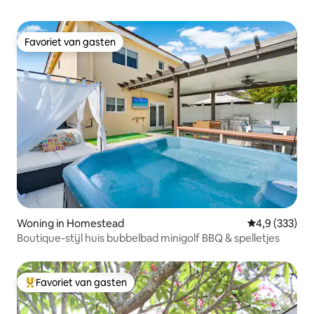
Favoriet van gasten
Favoriet van gasten
Woning in Homestead
Gemiddelde be
4,9 (333)
Boutique-stijl huis bubbelbad minigolf BBQ & spelletjes
Favoriet van gasten
Topfavoriet van gasten