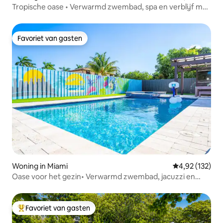
Tropische oase • Verwarmd zwembad, spa en verblijf met
4 slaapkamers
Favoriet van gasten
Favoriet van gasten
Woning in Miami
Gemiddelde beo
4,92 (132)
Oase voor het gezin• Verwarmd zwembad, jacuzzi en
barbecue
Favoriet van gasten
Topfavoriet van gasten