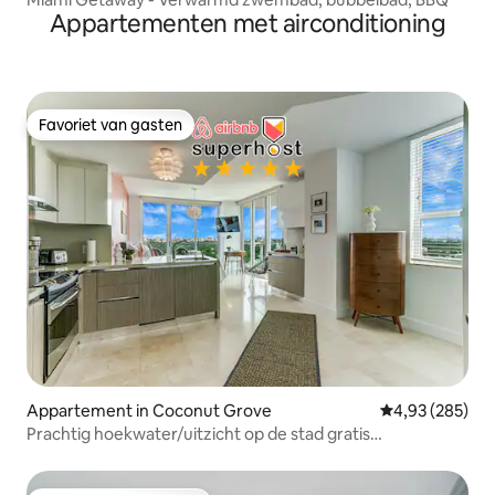
Appartementen met airconditioning
Favoriet van gasten
Favoriet van gasten
Appartement in Coconut Grove
Gemiddelde beo
4,93 (285)
Prachtig hoekwater/uitzicht op de stad gratis
pakket/zwembad