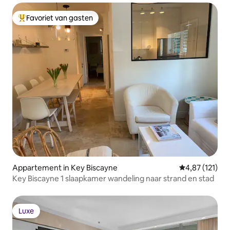
Favoriet van gasten
Topfavoriet van gasten
Appartement in Key Biscayne
Gemiddelde be
4,87 (121)
Key Biscayne 1 slaapkamer wandeling naar strand en stad
Luxe
Luxe