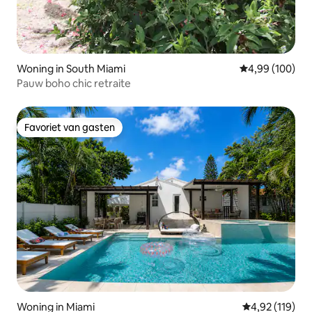
Woning in South Miami
Gemiddelde beo
4,99 (100)
Pauw boho chic retraite
Favoriet van gasten
Favoriet van gasten
Woning in Miami
Gemiddelde beo
4,92 (119)