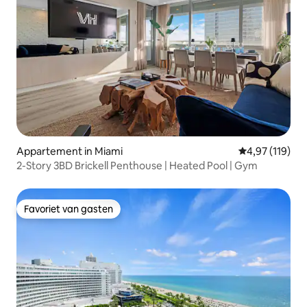
Appartement in Miami
Gemiddelde beo
4,97 (119)
2-Story 3BD Brickell Penthouse | Heated Pool | Gym
Favoriet van gasten
Favoriet van gasten