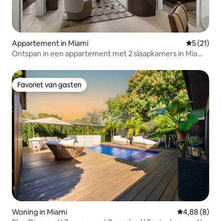
Appartement in Miami
Gemiddeld
5 (21)
Ontspan in een appartement met 2 slaapkamers in Miami,
met uitzicht op het zwembad en de tuin
Favoriet van gasten
Favoriet van gasten
Woning in Miami
Gemiddelde b
4,88 (8)