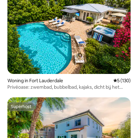
Woning in Fort Lauderdale
Gemiddelde 
5 (130)
Privéoase: zwembad, bubbelbad, kajaks, dicht bij het
strand
Superhost
Superhost