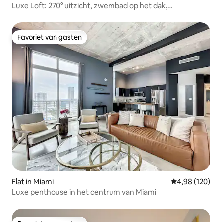
Luxe Loft: 270° uitzicht, zwembad op het dak,
parkeerplaats
Favoriet van gasten
Favoriet van gasten
Flat in Miami
Gemiddelde beo
4,98 (120)
Luxe penthouse in het centrum van Miami