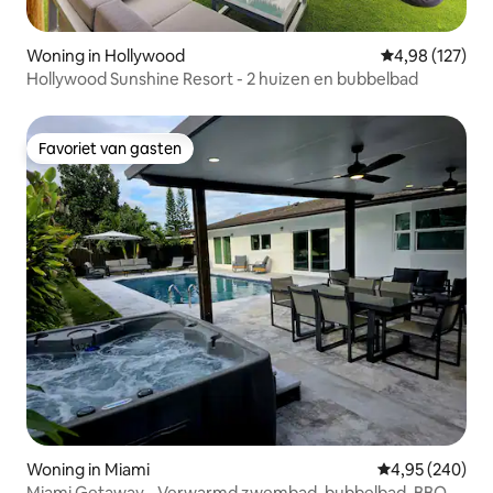
Woning in Hollywood
Gemiddelde beo
4,98 (127)
Hollywood Sunshine Resort - 2 huizen en bubbelbad
Favoriet van gasten
Favoriet van gasten
Woning in Miami
Gemiddelde beo
4,95 (240)
Miami Getaway - Verwarmd zwembad, bubbelbad, BBQ