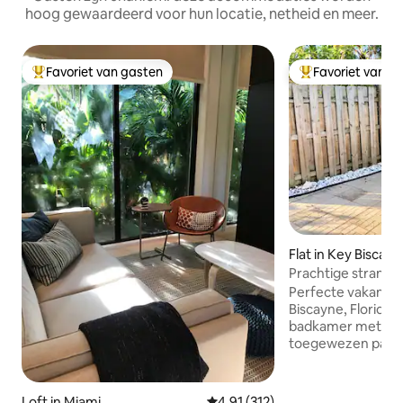
hoog gewaardeerd voor hun locatie, netheid en meer.
Favoriet van gasten
Favoriet van g
Topfavoriet van gasten
Topfavoriet van 
Flat in Key Biscay
Prachtige strandc
Key Biscayne
Perfecte vakantie
Biscayne, Florida Eén slaapkamer, één
badkamer met rui
toegewezen parke
Gloednieuwe keu
overal vernieuwd. 
gemeubileerd. Gr
Loft in Miami
Gemiddelde beoordeling van 4,9
4,91 (312)