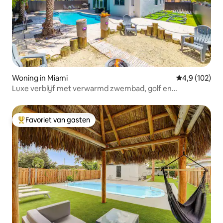
Woning in Miami
Gemiddelde be
4,9 (102)
Luxe verblijf met verwarmd zwembad, golf en
schaakveld
Favoriet van gasten
Topfavoriet van gasten