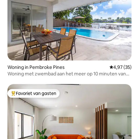
Woning in Pembroke Pines
Gemiddelde be
4,97 (35)
Woning met zwembad aan het meer op 10 minuten van
HardRock Stadium
Favoriet van gasten
Topfavoriet van gasten