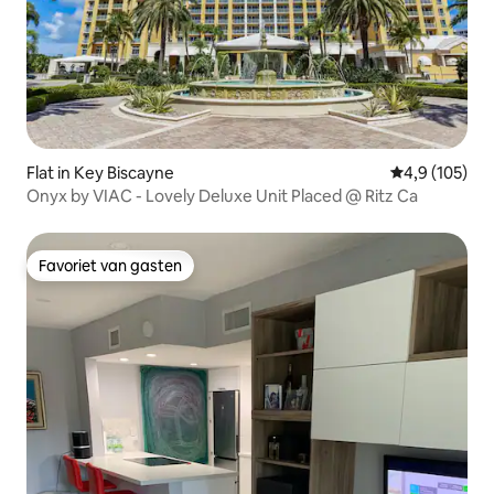
Flat in Key Biscayne
Gemiddelde be
4,9 (105)
Onyx by VIAC - Lovely Deluxe Unit Placed @ Ritz Ca
Favoriet van gasten
Favoriet van gasten