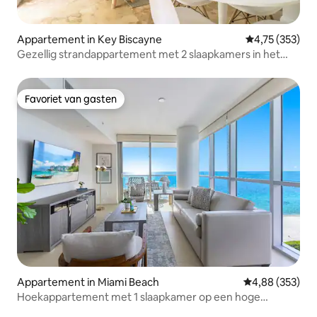
Appartement in Key Biscayne
Gemiddelde beo
4,75 (353)
Gezellig strandappartement met 2 slaapkamers in het
hart van Key Biscayne.
Favoriet van gasten
Favoriet van gasten
Appartement in Miami Beach
Gemiddelde beo
4,88 (353)
Hoekappartement met 1 slaapkamer op een hoge
verdieping aan de oceaan van Dharma