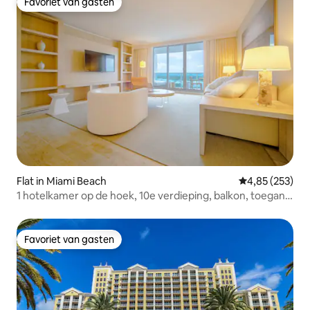
Favoriet van gasten
Favoriet van gasten
Flat in Miami Beach
Gemiddelde beo
4,85 (253)
1 hotelkamer op de hoek, 10e verdieping, balkon, toegang
tot het strand
Favoriet van gasten
Favoriet van gasten