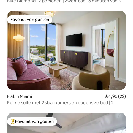
Blue Diamond | 7 personen | Zwembad | 5 minuten van NU
Stadium | BBQ
Favoriet van gasten
Favoriet van gasten
Flat in Miami
Gemiddelde be
4,95 (22)
Ruime suite met 2 slaapkamers en queensize bed | 2
badkamers | Geschikt voor 6 personen
Favoriet van gasten
Topfavoriet van gasten