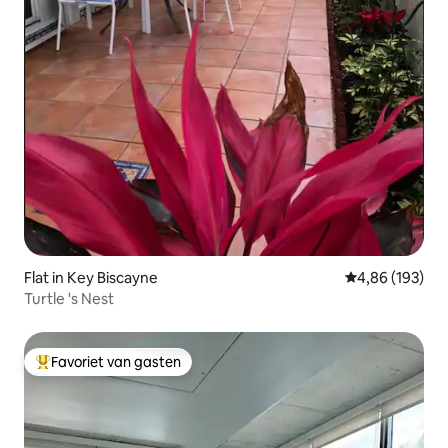
Flat in Key Biscayne
Gemiddelde beo
4,86 (193)
Turtle 's Nest
Favoriet van gasten
Topfavoriet van gasten