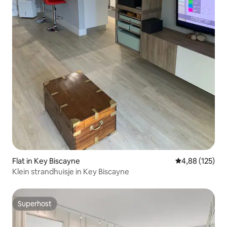
Flat in Key Biscayne
Gemiddelde beo
4,88 (125)
Klein strandhuisje in Key Biscayne
Superhost
Superhost