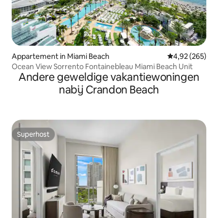
Appartement in Miami Beach
Gemiddelde beo
4,92 (265)
Ocean View Sorrento Fontainebleau Miami Beach Unit
Andere geweldige vakantiewoningen
nabij Crandon Beach
Superhost
Superhost