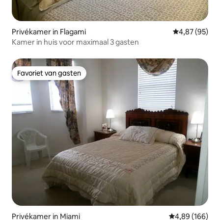
Privékamer in Flagami
Gemiddelde be
4,87 (95)
Kamer in huis voor maximaal 3 gasten
Favoriet van gasten
Favoriet van gasten
Privékamer in Miami
Gemiddelde beo
4,89 (166)