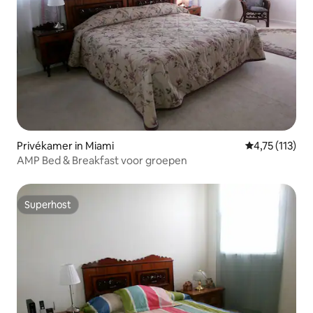
Privékamer in Miami
Gemiddelde be
4,75 (113)
AMP Bed & Breakfast voor groepen
Superhost
Superhost