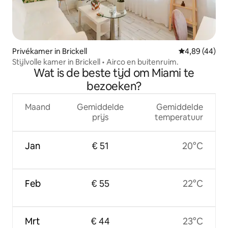
Privékamer in Brickell
Gemiddelde be
4,89 (44)
Stijlvolle kamer in Brickell • Airco en buitenruim.
Wat is de beste tijd om Miami te
bezoeken?
Maand
Gemiddelde
Gemiddelde
prijs
temperatuur
Jan
€ 51
20°C
Feb
€ 55
22°C
Mrt
€ 44
23°C