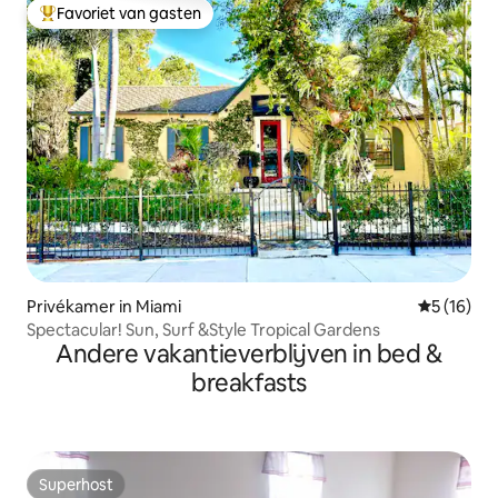
Favoriet van gasten
Topfavoriet van gasten
Privékamer in Miami
Gemiddelde
5 (16)
Spectacular! Sun, Surf &Style Tropical Gardens
Andere vakantieverblijven in bed &
breakfasts
Superhost
Superhost