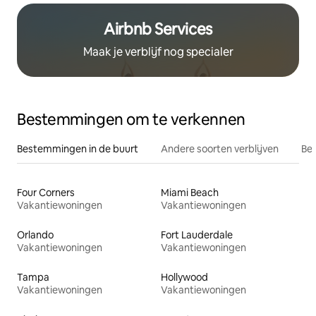
Airbnb Services
Maak je verblijf nog specialer
Bestemmingen om te verkennen
Bestemmingen in de buurt
Andere soorten verblijven
Bes
Four Corners
Miami Beach
Vakantiewoningen
Vakantiewoningen
Orlando
Fort Lauderdale
Vakantiewoningen
Vakantiewoningen
Tampa
Hollywood
Vakantiewoningen
Vakantiewoningen