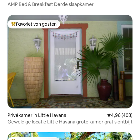
AMP Bed & Breakfast Derde slaapkamer
Favoriet van gasten
Topfavoriet van gasten
Privékamer in Little Havana
Gemiddelde beo
4,96 (403)
Geweldige locatie Little Havana grote kamer gratis ontbijt