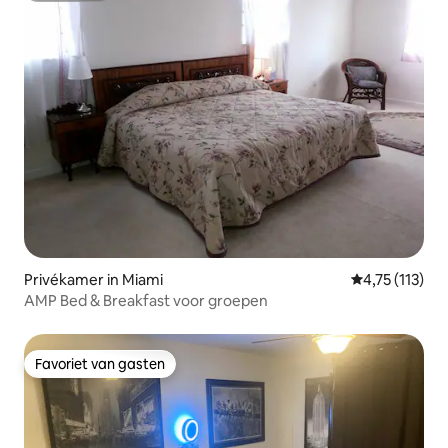
Privékamer in Miami
Gemiddelde be
4,75 (113)
AMP Bed & Breakfast voor groepen
Favoriet van gasten
Favoriet van gasten