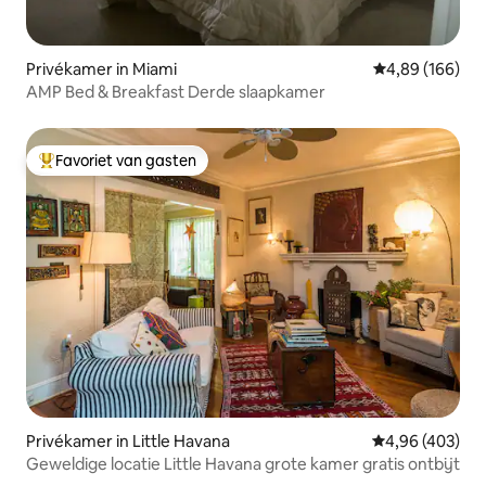
Privékamer in Miami
Gemiddelde beo
4,89 (166)
AMP Bed & Breakfast Derde slaapkamer
Favoriet van gasten
Topfavoriet van gasten
Privékamer in Little Havana
Gemiddelde beo
4,96 (403)
Geweldige locatie Little Havana grote kamer gratis ontbijt