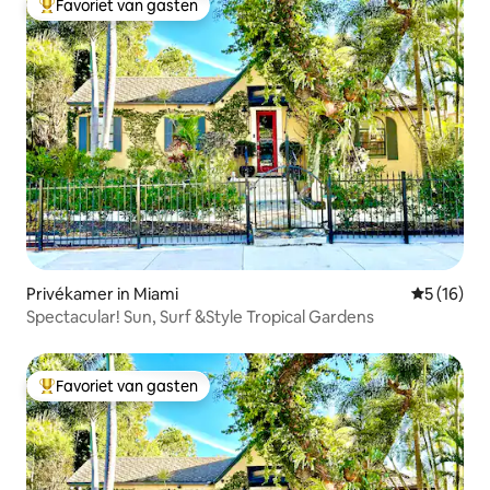
Favoriet van gasten
Topfavoriet van gasten
Privékamer in Miami
Gemiddelde
5 (16)
Spectacular! Sun, Surf &Style Tropical Gardens
Favoriet van gasten
Topfavoriet van gasten