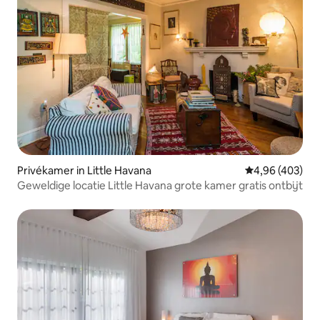
Privékamer in Little Havana
Gemiddelde beo
4,96 (403)
Geweldige locatie Little Havana grote kamer gratis ontbijt