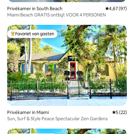
Privékamer in South Beach
Gemiddelde be
4,67 (97)
Miami Beach GRATIS ontbijt VOOR 4 PERSONEN
Favoriet van gasten
Topfavoriet van gasten
Privékamer in Miami
Gemiddelde
5 (22)
Sun, Surf & Style Peace Spectacular Zen Gardens