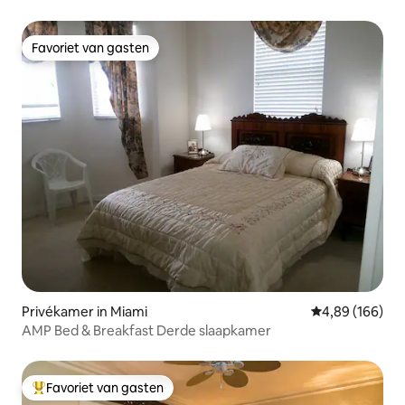
Favoriet van gasten
Favoriet van gasten
Privékamer in Miami
Gemiddelde beo
4,89 (166)
AMP Bed & Breakfast Derde slaapkamer
Favoriet van gasten
Topfavoriet van gasten