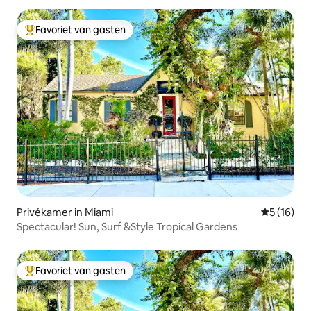
Favoriet van gasten
Topfavoriet van gasten
Privékamer in Miami
Gemiddelde
5 (16)
Spectacular! Sun, Surf &Style Tropical Gardens
Favoriet van gasten
Topfavoriet van gasten