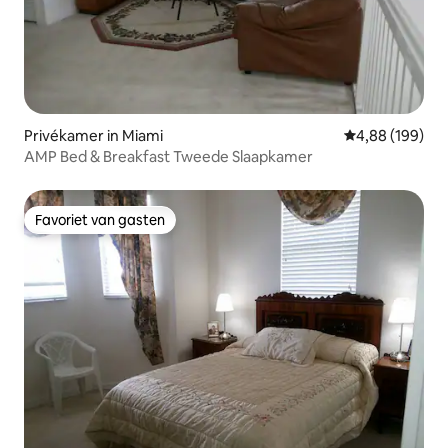
Privékamer in Miami
Gemiddelde beo
4,88 (199)
AMP Bed & Breakfast Tweede Slaapkamer
Favoriet van gasten
Favoriet van gasten