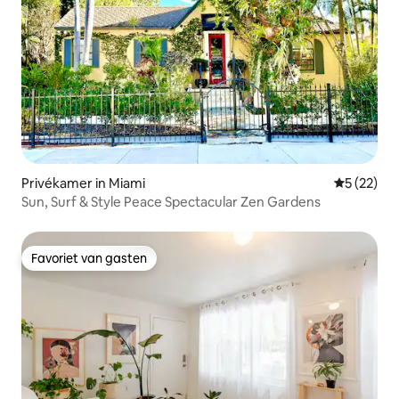
Privékamer in Miami
Gemiddelde
5 (22)
Sun, Surf & Style Peace Spectacular Zen Gardens
Favoriet van gasten
Favoriet van gasten