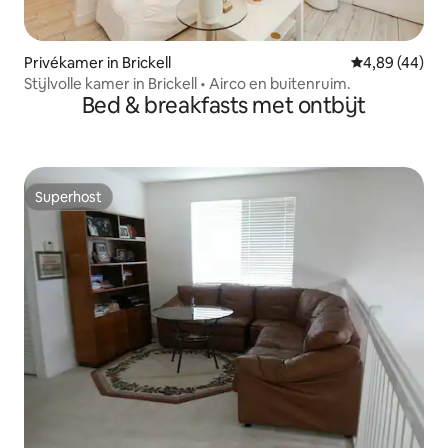
Privékamer in Brickell
Gemiddelde be
4,89 (44)
Stijlvolle kamer in Brickell • Airco en buitenruim.
Bed & breakfasts met ontbijt
Superhost
Superhost