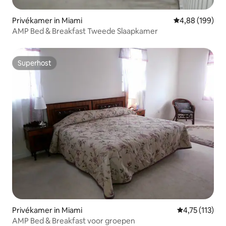
Privékamer in Miami
Gemiddelde beo
4,88 (199)
AMP Bed & Breakfast Tweede Slaapkamer
Superhost
Superhost
Privékamer in Miami
Gemiddelde be
4,75 (113)
AMP Bed & Breakfast voor groepen