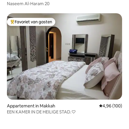
Naseem Al-Haram 20
Favoriet van gasten
Topfavoriet van gasten
Appartement in Makkah
Gemiddelde beo
4,96 (100)
EEN KAMER IN DE HEILIGE STAD.♡