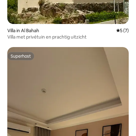
Villa in Al Bahah
Gemiddeld
5 (7)
Villa met privétuin en prachtig uitzicht
Superhost
Superhost