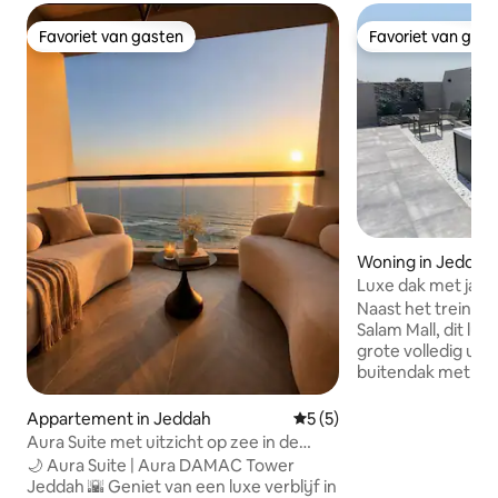
Favoriet van gasten
Favoriet van gas
Favoriet van gasten
Favoriet van gas
Woning in Jeddah
Luxe dak met jacuz
Zelf toegang
Naast het treinsta
Salam Mall, dit lux
grote volledig uit
buitendak met een
SONY 65 TV met e
voor entertainmen
Appartement in Jeddah
Gemiddelde beoordeling va
5 (5)
comfortabele voll
Aura Suite met uitzicht op zee in de
hotelkamer, een 
Damac Tower
🌙 Aura Suite | Aura DAMAC Tower
oppervlakte van 
Jeddah 🌇 Geniet van een luxe verblijf in