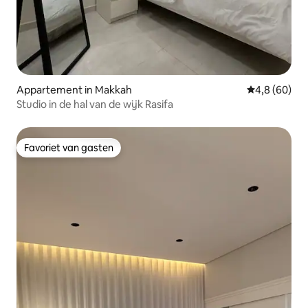
Appartement in Makkah
Gemiddelde b
4,8 (60)
Studio in de hal van de wijk Rasifa
Favoriet van gasten
Favoriet van gasten