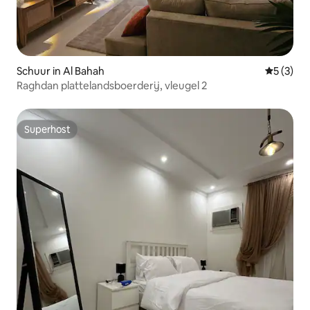
Schuur in Al Bahah
Gemiddeld
5 (3)
Raghdan plattelandsboerderij, vleugel 2
Superhost
Superhost