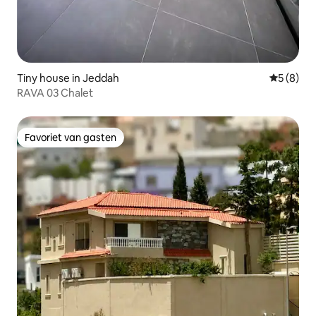
Tiny house in Jeddah
Gemiddeld
5 (8)
RAVA 03 Chalet
Favoriet van gasten
Favoriet van gasten