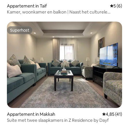
Appartement in Taif
Gemiddeld
5 (6)
Kamer, woonkamer en balkon | Naast het culturele
erfgoedpaleis Jabra
Superhost
Superhost
Appartement in Makkah
Gemiddelde b
4,85 (41)
Suite met twee slaapkamers in Z Residence by Dayf