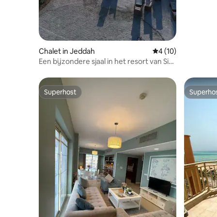
Chalet in Jeddah
Gemiddelde beoorde
4 (10)
Een bijzondere sjaal in het resort van Sial
Beach
Superhost
Superho
Superhost
Superho