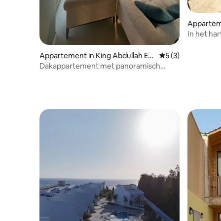
Apparteme
h Economi
In het ha
Appartement in King Abdullah Ec
Gemiddelde beoord
5 (3)
onomic City
Dakappartement met panoramisch
uitzicht