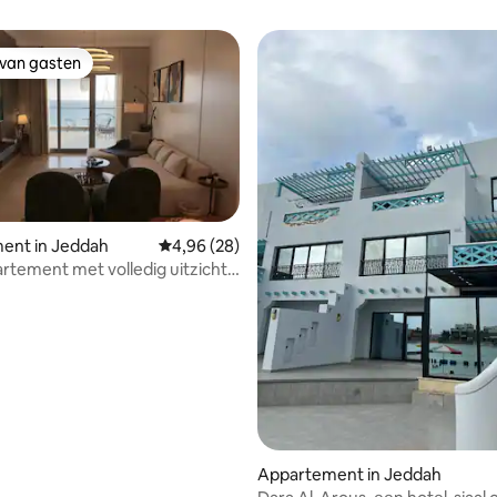
 van gasten
 van gasten
ent in Jeddah
Gemiddelde beoordeling van 4,96 op 5, 28 r
4,96 (28)
rtement met volledig uitzicht
Appartement in Jeddah