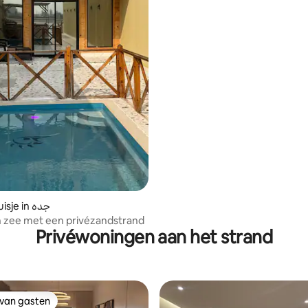
op zee
ling van 4 op 5, 10 recensies
Houten huisje in جده
n zee met een privézandstrand
Privéwoningen aan het strand
 van gasten
 van gasten