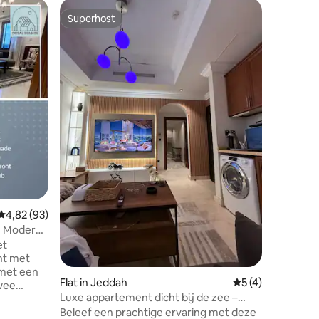
Superhost
Superhost
ecensies
Gemiddelde beoordeling van 4,82 op 5, 93 recensies
4,82 (93)
- Modern
et
nt met
met een
Flat in Jeddah
Gemiddelde beoor
5 (4)
Appartem
wee
Luxe appartement dicht bij de zee –
Dara Al-A
ichte
uitstekende ligging en rustig
Paradise
Beleef een prachtige ervaring met deze
— شالية البـراونـيز الفندقي 🌤 — وجهتكم
wee