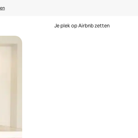
ven
Je plek op Airbnb zetten
en of swipen.