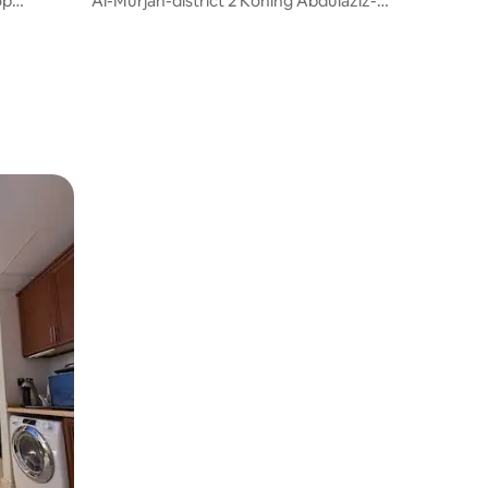
op
Al-Murjan-district 2 Koning Abdulaziz-
weg (2 Albaraa )