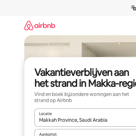
Ga
direct
naar
inhoud
Vakantieverblijven aan
het strand in Makka-regi
Vind en boek bijzondere woningen aan het
strand op Airbnb
Locatie
Wanneer er resultaten beschikbaar zijn, maak je 
Aankomst