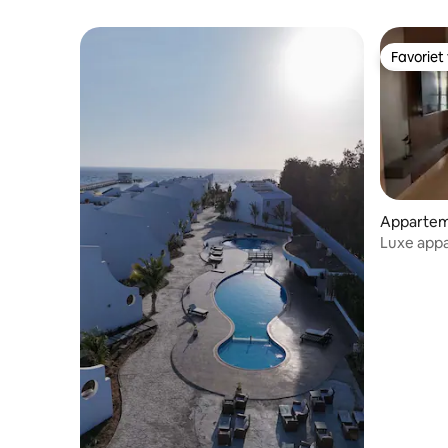
0592721582
Favoriet
Favoriet
Appartem
Luxe appa
op zee