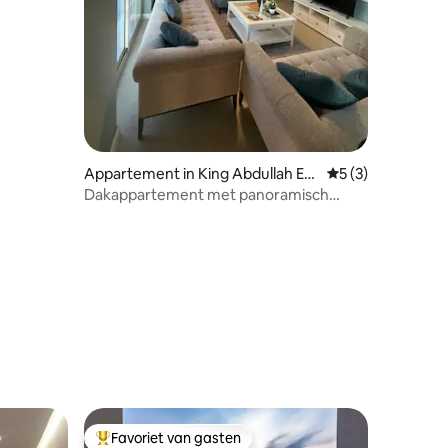
Appartement in King Abdullah Ec
Gemiddelde beoor
5 (3)
onomic City
Dakappartement met panoramisch
uitzicht
Favoriet van gasten
Topfavoriet van gasten