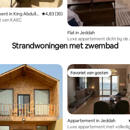
nt in King Abdulla
Gemiddelde beoordeling van 4,83 op 5, 30 r
4,83 (30)
c City
rt van KAEC
eling van 5 op 5, 3 recensies
Flat in Jeddah
Luxe appartement dicht bij de 
Strandwoningen met zwembad
uitstekende ligging en rustig
Favoriet van gasten
Favoriet van gasten
Appartement in Jeddah
Luxe appartement met volledig 