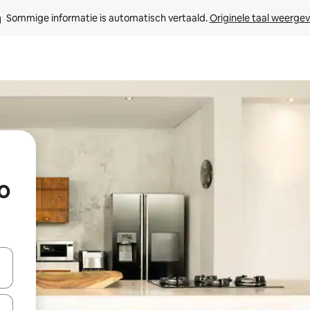
Sommige informatie is automatisch vertaald. 
Originele taal weerge
o
een keuze met je de pijltjestoetsen omhoog en omlaag, óf door te tikk