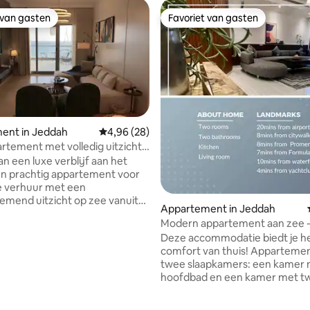
 van gasten
Favoriet van gasten
 van gasten
Favoriet van gasten
ent in Jeddah
Gemiddelde beoordeling van 4,96 op 5, 28 r
4,96 (28)
rtement met volledig uitzicht
an een luxe verblijf aan het
en prachtig appartement voor
e verhuur met een
mend uitzicht op zee vanuit
Appartement in Jeddah
. Het appartement bestaat uit
Modern appartement aan zee 
fortabele slaapkamers en een
Apartment Near sea
Deze accommodatie biedt je h
r, waarbij de
comfort van thuis! Apparteme
apkamer een eigen balkon
twee slaapkamers: een kamer 
uitzicht op zee, wat je
hoofdbad en een kamer met t
 van ontspanning en rust
eenpersoonsbedden, een inger
niet van het betoverende
keuken, een woonkamer en t
op zee vanaf het balkon van de