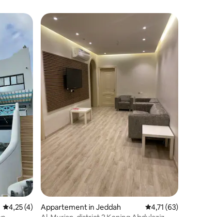
ecensies
Gemiddelde beoordeling van 4,25 op 5, 4 recensies
4,25 (4)
Appartement in Jeddah
Gemiddelde beoordeli
4,71 (63)