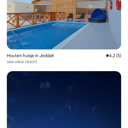
Houten huisje in Jeddah
Gemiddelde
4,2 (5)
see view resort