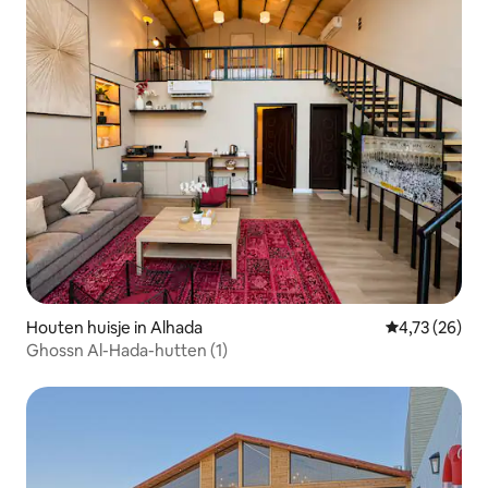
Houten huisje in Alhada
Gemiddelde be
4,73 (26)
Ghossn Al-Hada-hutten (1)