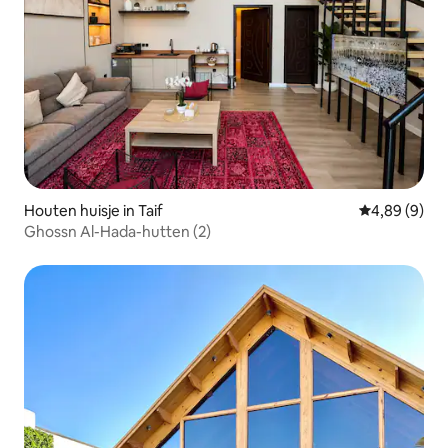
Houten huisje in Taif
Gemiddelde b
4,89 (9)
Ghossn Al-Hada-hutten (2)