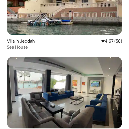
Villa in Jeddah
Gemiddelde be
4,67 (58)
Sea House