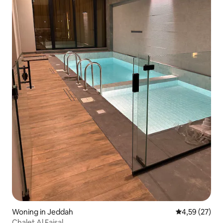
Woning in Jeddah
Gemiddelde be
4,59 (27)
Chalet Al Faisal