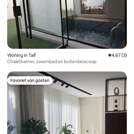
Woning in Taif
Gemiddelde b
4,67 (3)
Chaletkamer, zwembad en buitenbioscoop
Favoriet van gasten
Favoriet van gasten