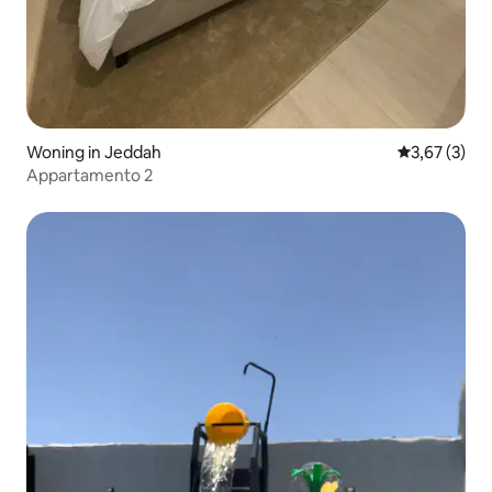
Woning in Jeddah
Gemiddelde b
3,67 (3)
Appartamento 2