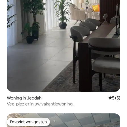
Woning in Jeddah
Gemiddeld
5 (5)
Veel plezier in uw vakantiewoning.
Favoriet van gasten
Favoriet van gasten