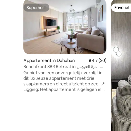
Superhost
Favoriet
Superhost
Favoriet
Appartement in Dahaban
Gemiddelde beoordeli
4,7 (20)
Beachfront 3BR Retreat in درة العروس –
Sea Access
Geniet van een onvergetelijk verblijf in
dit luxueuze appartement met drie
slaapkamers en direct uitzicht op zee. 📍
Ligging: Het appartement is gelegen in
de buurt van het strand van Hilimah –
Durrat Al-Arous – op een steenworp
afstand van de zee en de
zandpromenade. Geschikt voor
gezinnen, koppels of vrienden die op
zoek zijn naar ontspanning en privacy.
**Belangrijke mededeling** • Er is een