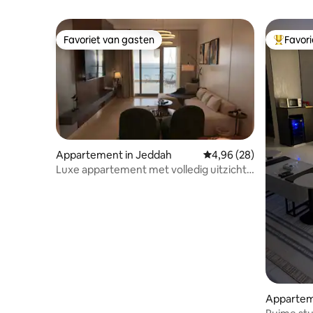
Favoriet van gasten
Favor
Favoriet van gasten
Topfavor
Appartement in Jeddah
Gemiddelde beoordelin
4,96 (28)
Luxe appartement met volledig uitzicht
op zee
Appartem