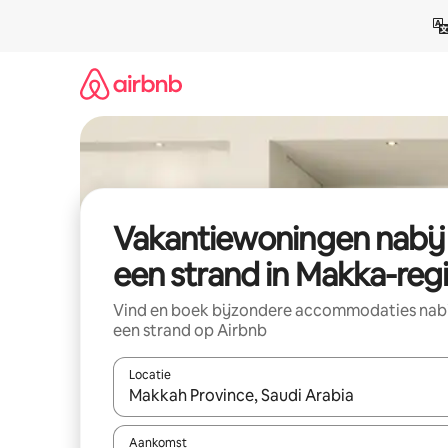
Ga
direct
naar
inhoud
Vakantiewoningen nabij
een strand in Makka-reg
Vind en boek bijzondere accommodaties nab
een strand op Airbnb
Locatie
Wanneer er resultaten beschikbaar zijn, maak je 
Aankomst