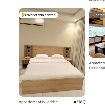
Ruime stu
Favoriet van gasten
Superho
Topfavoriet van gasten
Superho
Appartem
Gezinssui
dienstka
personen
Appartement in Jeddah
Gemiddelde beoorde
5 (82)