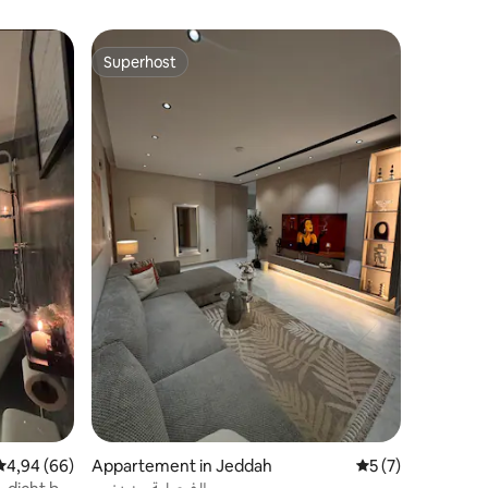
Superhost
Superhost
ecensies
Gemiddelde beoordeling van 4,94 op 5, 66 recensies
4,94 (66)
Appartement in Jeddah
Gemiddelde beoor
5 (7)