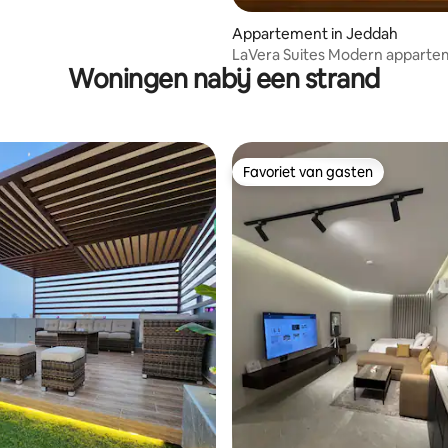
Appartement in Jeddah
LaVera Suites Modern appart
Woningen nabij een strand
2 slaapkamers Al Zahra Jeddah
Favoriet van gasten
Favoriet van gasten