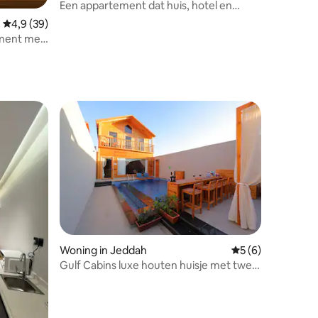
Een appartement dat huis, hotel en
slimme toegang combineert
Gemiddelde beoordeling van 4,9 op 5, 39 recensies
4,9 (39)
ement met
Woning in Jeddah
Gemiddelde beoord
5 (6)
Gulf Cabins luxe houten huisje met twee
zwembaden