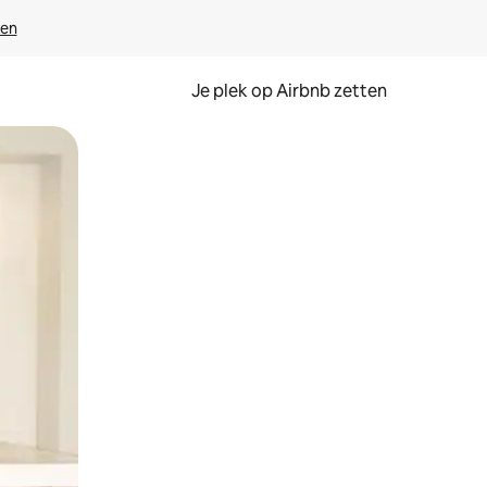
ven
Je plek op Airbnb zetten
en of swipen.