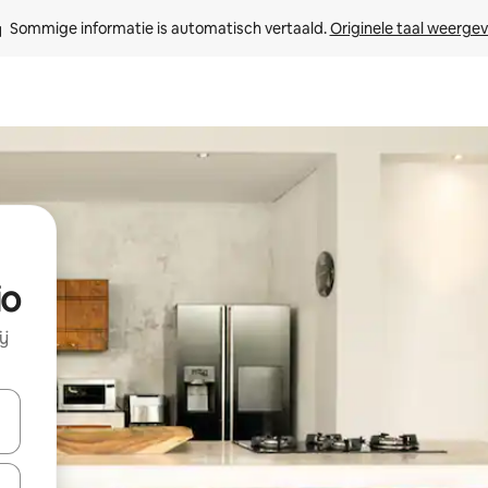
Sommige informatie is automatisch vertaald. 
Originele taal weerge
io
ij
een keuze met je de pijltjestoetsen omhoog en omlaag, óf door te tikk