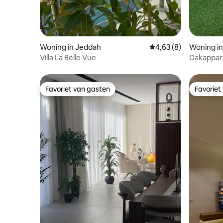
Woning in Jeddah
Gemiddelde beoordeli
4,63 (8)
Woning i
Villa La Belle Vue
Dakappar
buurt van
strand/ja
Favoriet van gasten
Favoriet
Favoriet van gasten
Favoriet