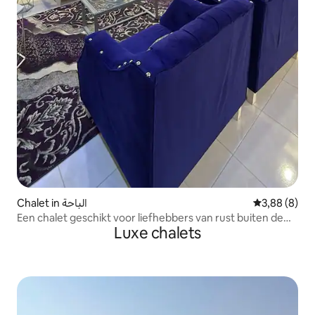
Chalet in الباحة
Gemiddelde b
3,88 (8)
Een chalet geschikt voor liefhebbers van rust buiten de
Luxe chalets
stad