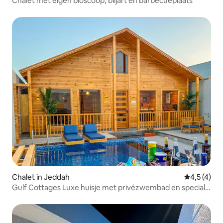
Chalet met eigen bioscoop, biljart en barbecueplaats
Chalet in Jeddah
Gemiddelde
4,5 (4)
Gulf Cottages Luxe huisje met privézwembad en speciale
zitplaatsen