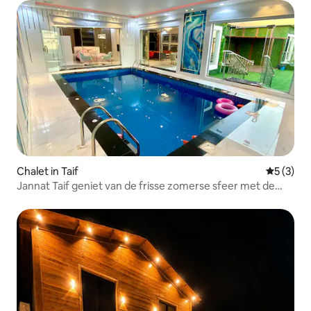
Chalet in Taif
Gemiddeld
5 (3)
Jannat Taif geniet van de frisse zomerse sfeer met de
geur van bloemen