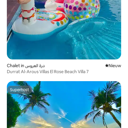
Chalet in درة العروس
Nieuwe ac
Nieuw
Durrat Al-Arous Villas El Rose Beach Villa 7
Superhost
Superhost