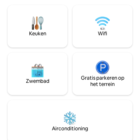
ontspannen en te 
inrichting. Ingerichte keuken met luxe
rustige zee. Geniet van een luxe verblijf
zithoek. Elegante slaapkamers met
in een elegant cha
warme accenten en charmante
zee. Ontspan in 
verlichting. Buitensessie met prachtig
waar de inrichting
uitzicht en ontspannen sfeer. Ideaal
combineert en ge
voor gezinnen, koppels en kleine
Keuken
Wifi
charmante zonso
groepen die op zoek zijn naar een luxe
zee vanuit je eigen
verblijf in een rustige en privésfeer.
uitgerust met alle
voor een ontspann
vakantie
Gratis parkeren op
Zwembad
het terrein
Airconditioning