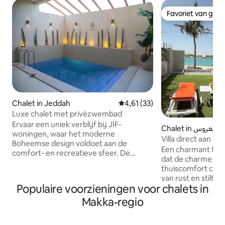
Favoriet van gas
Favoriet van gas
Chalet in Jeddah
Gemiddelde beoordeling van 4,
4,61 (33)
Luxe chalet met privézwembad
Ervaar een uniek verblijf bij JIF-
Chalet in ة العروس
woningen, waar het moderne
Villa direct aan z
Boheemse design voldoet aan de
kamers) El Shati A
Een charmant toev
comfort- en recreatieve sfeer. De
dat de charme van
accommodatie biedt: Een privéstrand
thuiscomfort combineert.
voor de eigenaren van het
van rust en stilte
wooncomplex ligt op 4 minuten lopen en
Populaire voorzieningen voor chalets in
zee zachtjes op de
een tweede rit van het chalet. Een
Elegant en trendy
Makka-regio
privézwembad met een elegante
prachtig panoramisch
inrichting en rustige verlichting. Ruime
perfect toevlucht
woonruimtes met luxe en gezellige