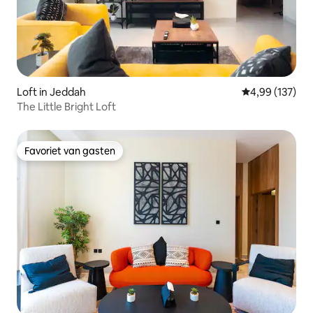
Loft in Jeddah
Gemiddelde beo
4,99 (137)
The Little Bright Loft
Favoriet van gasten
Favoriet van gasten