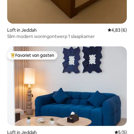
Loft in Jeddah
Gemiddelde b
4,83 (6)
Slim modern woningontwerp 1 slaapkamer
Favoriet van gasten
Topfavoriet van gasten
Loft in Jeddah
Gemiddeld
5 (5)