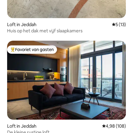
Loft in Jeddah
Gemiddeld
5 (13)
Huis op het dak met vijf slaapkamers
Favoriet van gasten
Topfavoriet van gasten
Loft in Jeddah
Gemiddelde beo
4,98 (108)
De kleine rustige loft