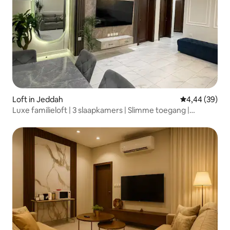
Loft in Jeddah
Gemiddelde be
4,44 (39)
Luxe familieloft | 3 slaapkamers | Slimme toegang |
Uitzicht op de stad