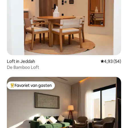
Loft in Jeddah
Gemiddelde be
4,93 (54)
De Bamboo Loft
Favoriet van gasten
Topfavoriet van gasten