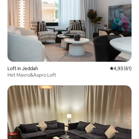
Loft in Jeddah
Gemiddelde be
4,93 (61)
Het Mavro&Aspro Loft