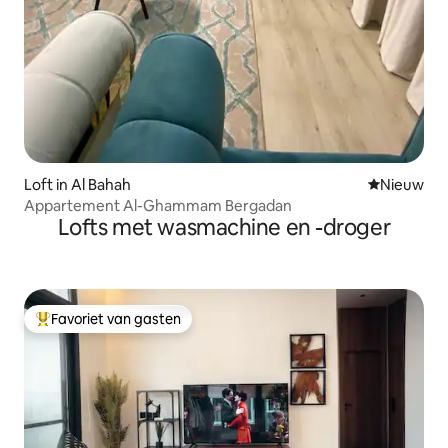
Loft in Al Bahah
Nieuwe ac
Nieuw
Appartement Al-Ghammam Bergadan
Lofts met wasmachine en -droger
Favoriet van gasten
Topfavoriet van gasten