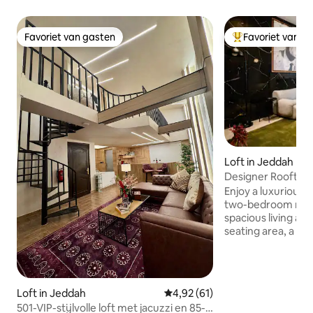
Favoriet van gasten
Favoriet van g
Favoriet van gasten
Topfavoriet van 
Loft in Jeddah
Designer Rooftop|
Lounge|Prime Ar
Enjoy a luxurious r
two-bedroom resi
spacious living are
seating area, a ful
and two clean, co
Designed with a m
calm atmosphere f
relaxation. Ideally
Loft in Jeddah
Gemiddelde beoordeling van 4,
4,92 (61)
Waterfront, Red Se
airport, with easy