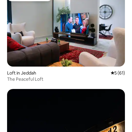
Loft in Jeddah
Gemiddelde
5 (61)
The Peaceful Loft