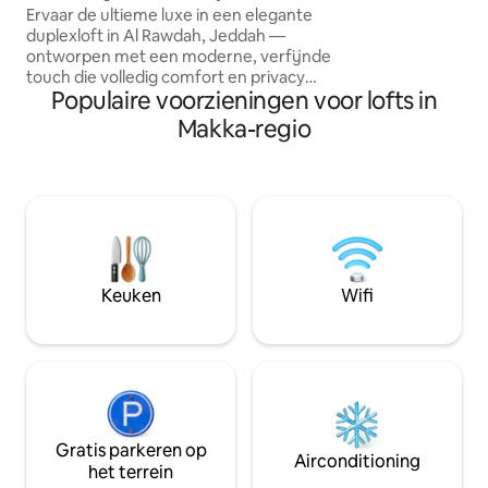
inch QLED-tv
Ervaar de ultieme luxe in een elegante
cafés, and shoppin
duplexloft in Al Rawdah, Jeddah —
families, couples,
ontworpen met een moderne, verfijnde
seeking comfort, p
touch die volledig comfort en privacy
location
Populaire voorzieningen voor lofts in
biedt. Ontspan in je eigen jacuzzi en
geniet van een filmische ervaring op een
Makka-regio
85-inch QLED-tv. Perfect gelegen nabij
Hamad Al Jasser Street, dicht bij de
beste cafés en restaurants van de stad.
Inclusief privéparkeerplaats, gratis
schoonmaak op aanvraag en een
professioneel team dat zorgt voor een
naadloos verblijf. Luxe accommodatie:
waar elegantie en comfort
Keuken
Wifi
samenkomen.
Gratis parkeren op
Airconditioning
het terrein