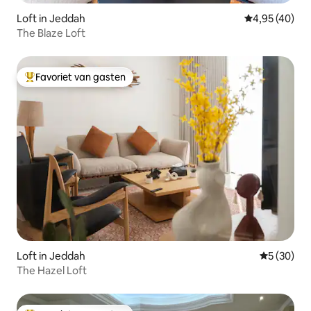
Loft in Jeddah
Gemiddelde be
4,95 (40)
The Blaze Loft
Favoriet van gasten
Topfavoriet van gasten
Loft in Jeddah
Gemiddelde
5 (30)
The Hazel Loft