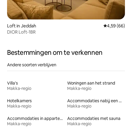
Loft in Jeddah
Gemiddelde be
4,59 (66)
DIOR Loft-1BR
Bestemmingen om te verkennen
Andere soorten verblijven
Villa's
Woningen aan het strand
Makka-regio
Makka-regio
Hotelkamers
Accommodaties nabij een meer
Makka-regio
Makka-regio
Accommodaties in appartementen met diensten
Accommodaties met sauna
Makka-regio
Makka-regio