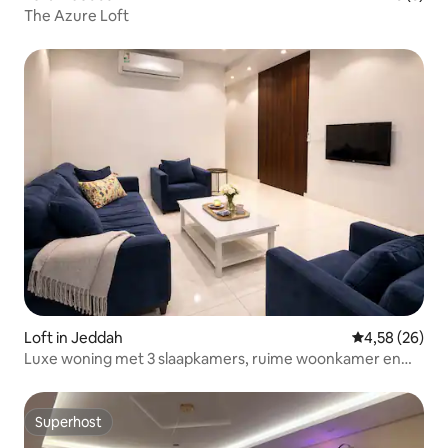
The Azure Loft
Loft in Jeddah
Gemiddelde be
4,58 (26)
Luxe woning met 3 slaapkamers, ruime woonkamer en
elegant design
Superhost
Superhost