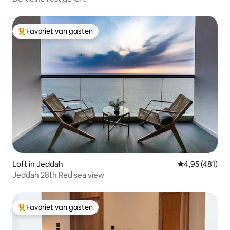
Favoriet van gasten
Topfavoriet van gasten
Loft in Jeddah
Gemiddelde beo
4,95 (481)
Jeddah 28th Red sea view
Favoriet van gasten
Topfavoriet van gasten