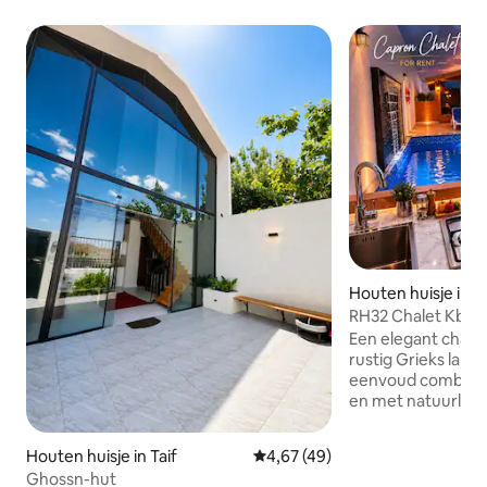
Houten huisje in 
RH32 Chalet Kbron
Greece Chalet
Een elegant chale
rustig Grieks lande
eenvoud combineer
en met natuurlijk
een verfijnde en 
uitstralen. Het be
Houten huisje in Taif
Gemiddelde beoordeling van 4,
4,67 (49)
privézwembad en
Ghossn-hut
buitenzitplaats die