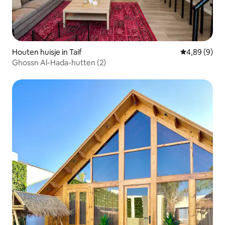
Houten huisje in Taif
Gemiddelde b
4,89 (9)
Ghossn Al-Hada-hutten (2)