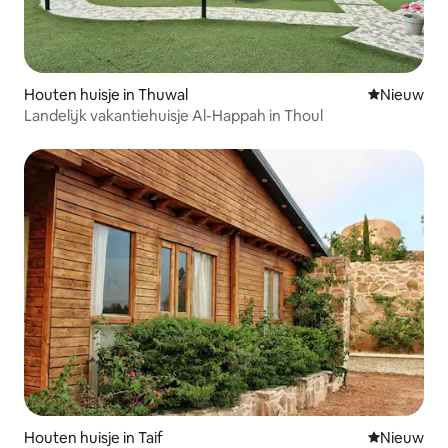
Houten huisje in Thuwal
Nieuwe ac
Nieuw
Landelijk vakantiehuisje Al-Happah in Thoul
Houten huisje in Taif
Nieuwe ac
Nieuw