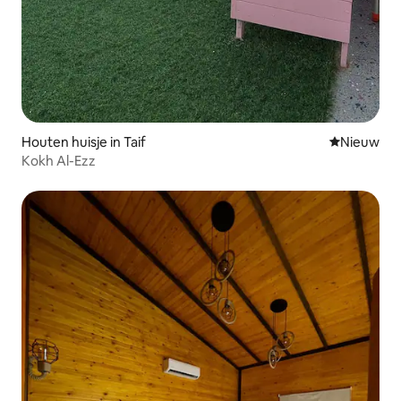
Houten huisje in Taif
Nieuwe ac
Nieuw
Kokh Al-Ezz