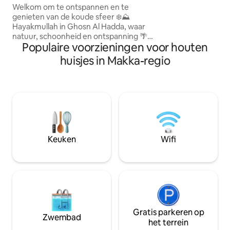
Welkom om te ontspannen en te
ontspannen. Een
genieten van de koude sfeer ❄️⛰️
direct uitzicht o
Hayakmullah in Ghosn Al Hadda, waar
comfortabele slaa
natuur, schoonheid en ontspanning 🌴🏔️
bieden. Een volled
Populaire voorzieningen voor houten
💆🏻 Het huisje is prachtig ontworpen
moderne badkame
met een eigentijds design met een
airconditioning v
huisjes in Makka-regio
prachtig panoramisch uitzicht. Het is
uniek verblijf. Ee
gelegen in een rustige en onderhouden
te ontsnappen aan
omgeving tegenover de nieuwe Al Hada
genieten van een 
Boulevard. Op korte afstand is er een
gezin.
moskee, benodigdheden en een
wasserette. Het houten huisje bestaat
uit: Tweepersoonsbed in een hotel🛏️
Jacuzzi🛀 Massagestoel 💆🏻 Mini-
Keuken
Wifi
keuken en koffiepark☕️ Sofa 🛏️🛋️
Volledig bad🧼 55-inch tv 📺 Wifi 📶
Onafhankelijke Houcheh Externe sessie
💺💺 Weergeven ☘️ Er zijn chalets en
huisjes met twee slaapkamers
beschikbaar 😍
Gratis parkeren op
Zwembad
het terrein