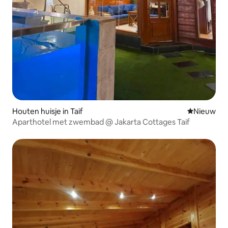
Houten huisje in Taif
Nieuwe ac
Nieuw
Aparthotel met zwembad @ Jakarta Cottages Taif