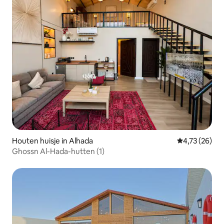
Houten huisje in Alhada
Gemiddelde be
4,73 (26)
Ghossn Al-Hada-hutten (1)