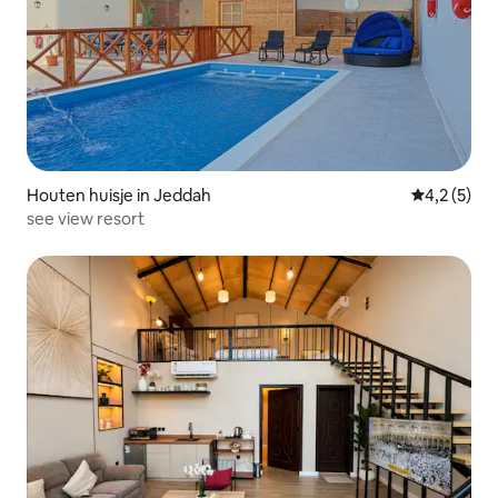
Houten huisje in Jeddah
Gemiddelde
4,2 (5)
see view resort