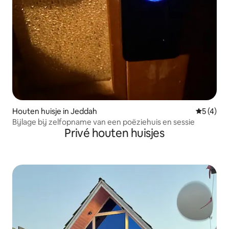
Houten huisje in Jeddah
Gemiddeld
5 (4)
Bijlage bij zelfopname van een poëziehuis en sessie
Privé houten huisjes