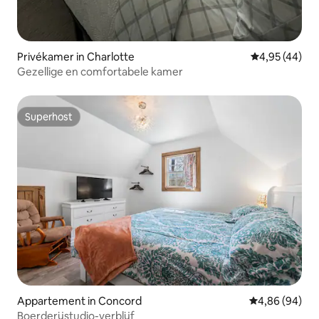
Privékamer in Charlotte
Gemiddelde be
4,95 (44)
Gezellige en comfortabele kamer
Superhost
Superhost
Appartement in Concord
Gemiddelde be
4,86 (94)
Boerderijstudio-verblijf