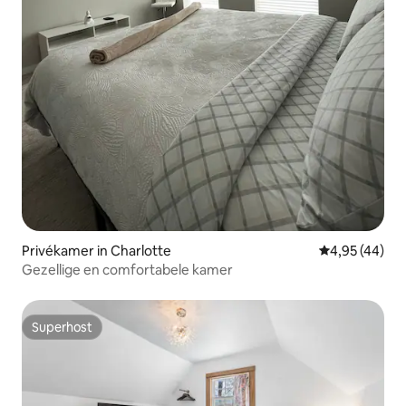
Privékamer in Charlotte
Gemiddelde be
4,95 (44)
Gezellige en comfortabele kamer
Superhost
Superhost