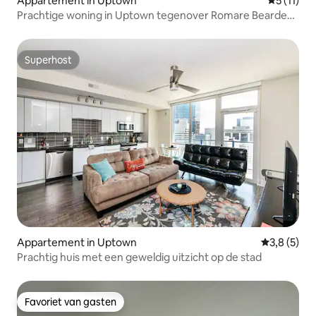
Appartement in Uptown
Gemiddeld
5 (11)
Prachtige woning in Uptown tegenover Romare Bearden
Park
Superhost
Superhost
Appartement in Uptown
Gemiddelde
3,8 (5)
Prachtig huis met een geweldig uitzicht op de stad
Favoriet van gasten
Favoriet van gasten