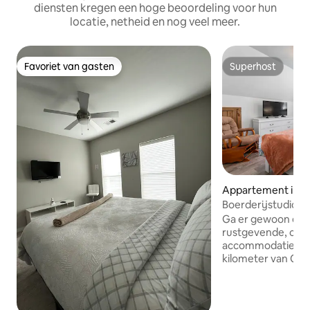
diensten kregen een hoge beoordeling voor hun
locatie, netheid en nog veel meer.
Favoriet van gasten
Superhost
Favoriet van gasten
Superhost
Appartement in 
Boerderijstudio-ve
Ga er gewoon even
rustgevende, cent
accommodatie. Sl
kilometer van Cab
Center, Downtown
Hospital. 20 minu
Motor Speedway. 