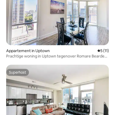
Appartement in Uptown
Gemiddeld
5 (11)
Prachtige woning in Uptown tegenover Romare Bearden
Park
Superhost
Superhost