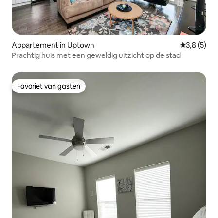
Appartement in Uptown
Gemiddelde
3,8 (5)
Prachtig huis met een geweldig uitzicht op de stad
Favoriet van gasten
Favoriet van gasten