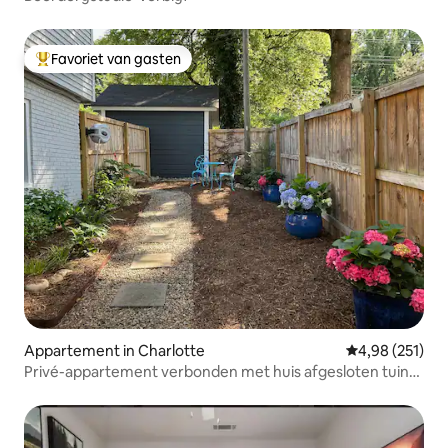
Favoriet van gasten
Topfavoriet van gasten
Appartement in Charlotte
Gemiddelde beo
4,98 (251)
Privé-appartement verbonden met huis afgesloten tuin
EVCharg