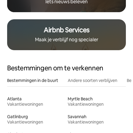
Iets nieuws beleven
Airbnb Services
Maak je verblijf nog specialer
Bestemmingen om te verkennen
Bestemmingen in de buurt
Andere soorten verblijven
Bes
Atlanta
Myrtle Beach
Vakantiewoningen
Vakantiewoningen
Gatlinburg
Savannah
Vakantiewoningen
Vakantiewoningen