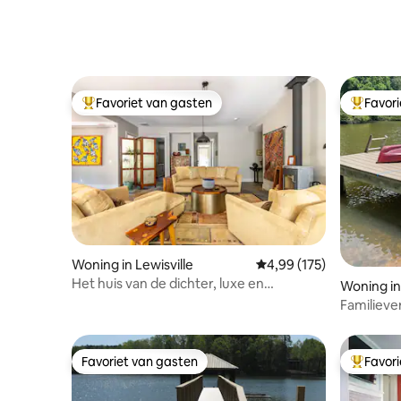
Favoriet van gasten
Favor
Topfavoriet van gasten
Topfavor
Woning in Lewisville
Gemiddelde beoordeling
4,99 (175)
Het huis van de dichter, luxe en
Woning in
afzondering op 100 hectare
Familieve
speelkam
Favoriet van gasten
Favor
Favoriet van gasten
Topfavor