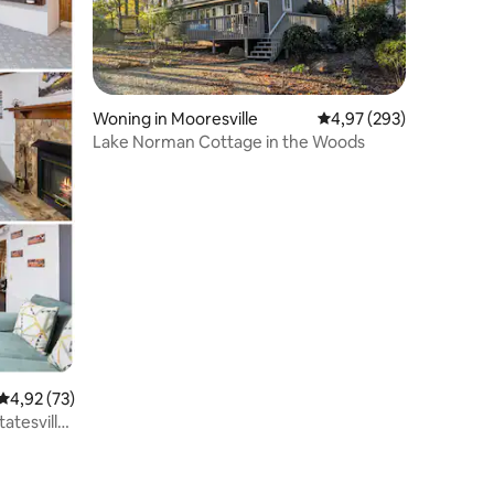
Woning in Mooresville
Gemiddelde beoordeling
4,97 (293)
Lake Norman Cottage in the Woods
ecensies
Gemiddelde beoordeling van 4,92 op 5, 73 recensies
4,92 (73)
tatesville