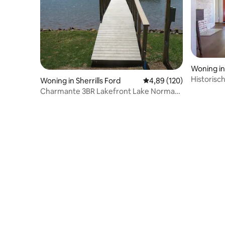
Woning in
Historisc
Woning in Sherrills Ford
Gemiddelde beoordeling
4,89 (120)
Mooresvil
Charmante 3BR Lakefront Lake Norman
Home met strand