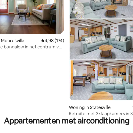
 Mooresville
Gemiddelde beoordeling van 4,98 op 5, 174 r
4,98 (174)
he bungalow in het centrum van
 van 4,89 op 5, 120 recensies
le
Woning in Statesville
Retraite met 3 slaapkamers in S
Appartementen met airconditioning
en Troutman