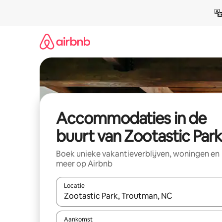
Ga
direct
naar
inhoud
Accommodaties in de
buurt van Zootastic Park
Boek unieke vakantieverblijven, woningen en
meer op Airbnb
Locatie
Wanneer er resultaten beschikbaar zijn, maak je 
Aankomst