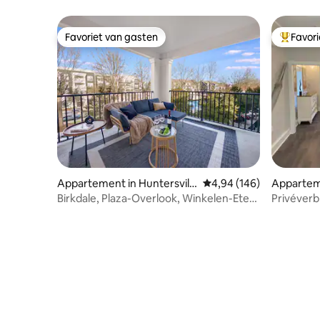
Favoriet van gasten
Favor
Favoriet van gasten
Topfavor
Appartement in Huntersvill
Gemiddelde beoordeling
4,94 (146)
Apparteme
e
Birkdale, Plaza-Overlook, Winkelen-Eten-
Privéverb
Spelen