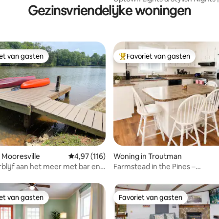
Gezinsvriendelijke woningen
parkeren |Schoon
iet van gasten
Favoriet van gasten
iet van gasten
Topfavoriet van gasten
 van 4,99 op 5, 175 recensies
 Mooresville
Gemiddelde beoordeling van 4,97 op 5, 116 r
4,97 (116)
Woning in Troutman
rblijf aan het meer met bar en
Farmstead in the Pines –
er
Benedenverdieping •Maak ken
koeien!
iet van gasten
Favoriet van gasten
iet van gasten
Favoriet van gasten