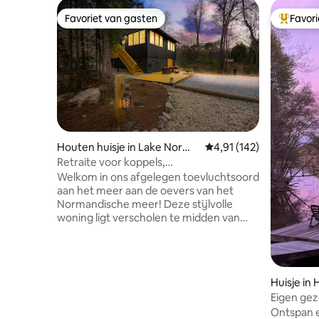
Favoriet van gasten
Favor
Favoriet van gasten
Topfavor
Houten huisje in Lake Norma
Gemiddelde beoordeling
4,91 (142)
n of Catawba
Retraite voor koppels,
tuinspanningsspelletjes, vuurplaats,
Welkom in ons afgelegen toevluchtsoord
paddleboards
aan het meer aan de oevers van het
Normandische meer! Deze stijlvolle
woning ligt verscholen te midden van
rustige bossen en biedt de ultieme
ontsnapping voor koppels die op zoek
zijn naar ontspanning en avontuur, met
een vleugje gezinsvriendelijke charme.
Huisje in 
Van gezellig binnen op het kingsize bed
Eigen gez
of bij de open haard, tot glijden langs het
met binn
Ontspan e
meer in een paddleboard of naar sterren