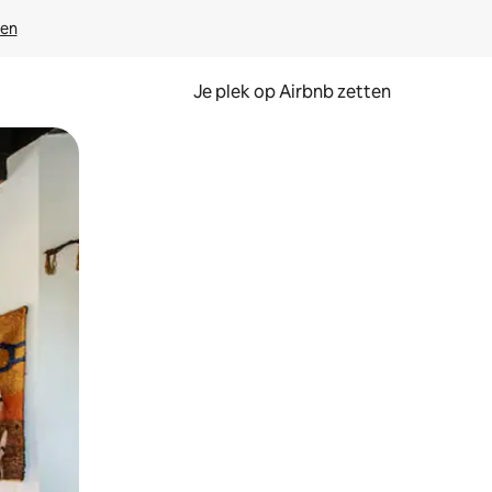
ven
Je plek op Airbnb zetten
en of swipen.