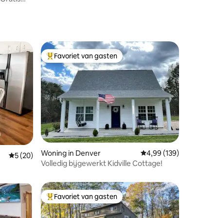
balkons!
Favoriet van gasten
Topfavoriet van gasten
Woning in Denver
Gemiddelde beoordeling
4,99 (139)
ecensies
Gemiddelde beoordeling van 5 op 5, 20 recensies
5 (20)
Volledig bijgewerkt Kidville Cottage!
nis met
Favoriet van gasten
Topfavoriet van gasten