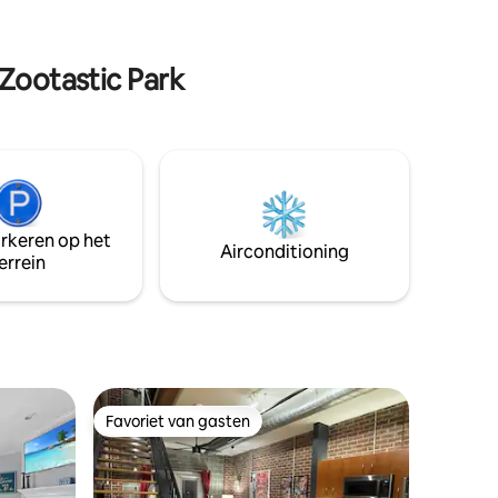
crackers van dieren en je vindt er een
erwarming
paar bij de poort om ze te geven. We
en van de
zijn aardevriendelijk met plantaardige
ot beste
schoonmaakproducten. We hebben een
 Zootastic Park
droog toilet zonder water. Wij zijn een
werkende boerderij en bieden verse
boerderijeieren aan indien beschikbaar.
arkeren op het
Airconditioning
errein
Favoriet van gasten
Favoriet van gasten