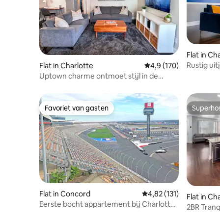
Flat in Ch
Rustig uit
Flat in Charlotte
Gemiddelde beoordelin
4,9 (170)
Uptown charme ontmoet stijl in de
historische 4th Ward
Favoriet van gasten
Superho
Favoriet van gasten
Superho
Flat in Concord
Gemiddelde beoordeling
4,82 (131)
Flat in Ch
Eerste bocht appartement bij Charlotte
2BR Tran
Motor Speedway!
Uptown~F