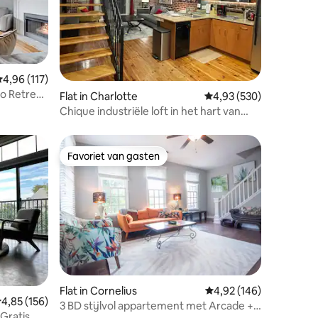
ecensies
emiddelde beoordeling van 4,96 op 5, 117 recensies
4,96 (117)
o Retreat
Flat in Charlotte
Gemiddelde beoordeling
4,93 (530)
Chique industriële loft in het hart van
NoDa
Favoriet van gasten
Favoriet van gasten
ecensies
Flat in Cornelius
Gemiddelde beoordeling
4,92 (146)
emiddelde beoordeling van 4,85 op 5, 156 recensies
4,85 (156)
3 BD stijlvol appartement met Arcade + 2
|Gratis