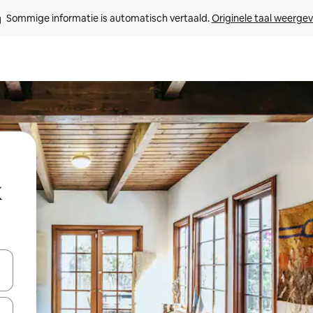
Sommige informatie is automatisch vertaald. 
Originele taal weerge
een keuze met je de pijltjestoetsen omhoog en omlaag, óf door te tikk