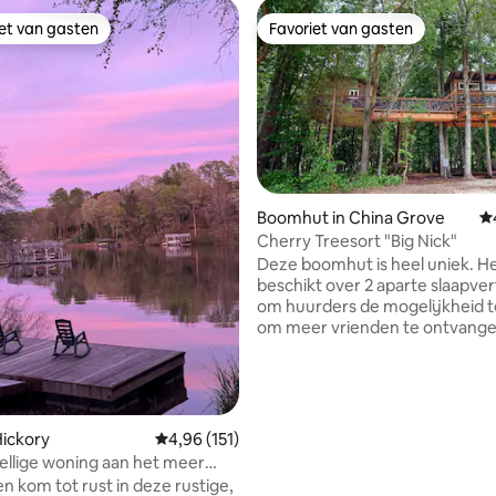
iet van gasten
Favoriet van gasten
iet van gasten
Favoriet van gasten
Boomhut in China Grove
Ge
 van 4,91 op 5, 142 recensies
Cherry Treesort "Big Nick"
Deze boomhut is heel uniek. H
beschikt over 2 aparte slaapvertrekken
om huurders de mogelijkheid 
om meer vrienden te ontvang
samen te genieten van tijd, ma
nachts privétijd te hebben. Het
omhoog in de bomen en heeft 
natuur die door en rond de ter
komt. Het heeft ook alle voorz
Hickory
Gemiddelde beoordeling van 4,96 op 5, 151 r
4,96 (151)
die je zou willen voor comfort i
ellige woning aan het meer
hoofdhuis met verwarming/
enzwembad!
n kom tot rust in deze rustige,
airconditioning, tv, douche en t