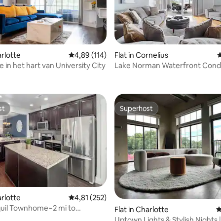
arlotte
Gemiddelde beoordeling van 4,89 op 5, 114 r
4,89 (114)
Flat in Cornelius
G
je in het hart van University City
Lake Norman Waterfront Cond
g van 4,9 op 5, 170 recensies
Honden vriendelijk
st
Superhost
st
Superhost
 van 4,82 op 5, 131 recensies
arlotte
Gemiddelde beoordeling van 4,81 op 5, 252 r
4,81 (252)
quil Townhome~2 mi to
Flat in Charlotte
G
ree Parking
Uptown Lights & Stylish Nights 