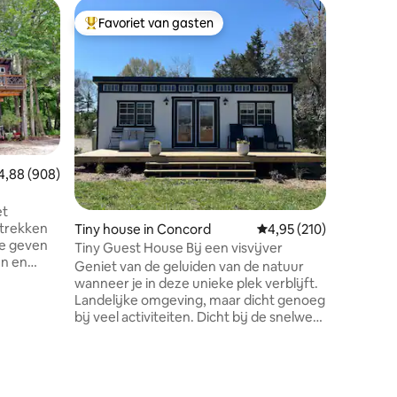
Houten hu
Favoriet van gasten
Favor
Topfavoriet van gasten
Topfavo
The Cabi
Deze moo
meer hee
meer. Dit 
meter va
ongeëven
Normandi
ruim dok
boten, g
middelde beoordeling van 4,88 op 5, 908 recensies
4,88 (908)
ontvange
en vuurwe
et
ontsnapp
Tiny house in Concord
Gemiddelde beoordeling
4,95 (210)
die op zo
te geven
Tiny Guest House Bij een visvijver
meer of v
en en
Geniet van de geluiden van de natuur
op zoek i
ar ook's
wanneer je in deze unieke plek verblijft.
verhaal.
 is 25 voet
Landelijke omgeving, maar dicht genoeg
veel
bij veel activiteiten. Dicht bij de snelweg
rassen
Charlotte en Charlotte. Wijngaarden,
ieningen
PNC-paviljoen. Great Wolf Lodge en
ecensies
n het
Concord molens. Geniet van een bezoek
aan de geiten en kippen. Ze houden van
oilet. Het