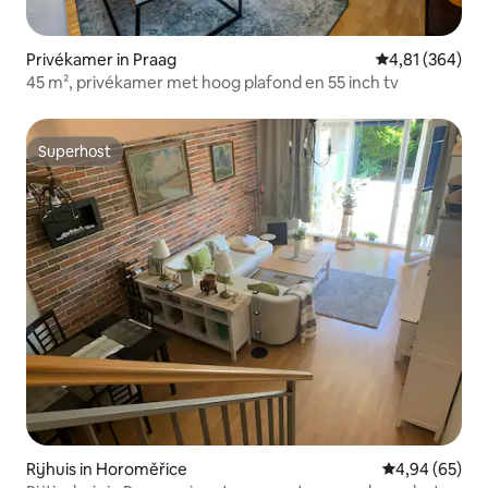
Privékamer in Praag
Gemiddelde beo
4,81 (364)
45 m², privékamer met hoog plafond en 55 inch tv
Superhost
Superhost
Rijhuis in Horoměřice
Gemiddelde be
4,94 (65)