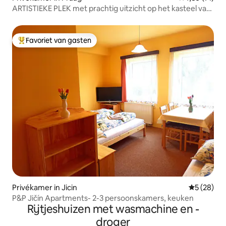
ARTISTIEKE PLEK met prachtig uitzicht op het kasteel van
PRAGA
Favoriet van gasten
Topfavoriet van gasten
Privékamer in Jicin
Gemiddelde
5 (28)
P&P Jičín Apartments- 2-3 persoonskamers, keuken
Rijtjeshuizen met wasmachine en -
droger