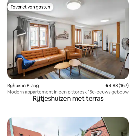
Favoriet van gasten
Favoriet van gasten
Rijhuis in Praag
Gemiddelde beo
4,83 (167)
Modern appartement in een pittoresk 15e-eeuws gebouw
Rijtjeshuizen met terras