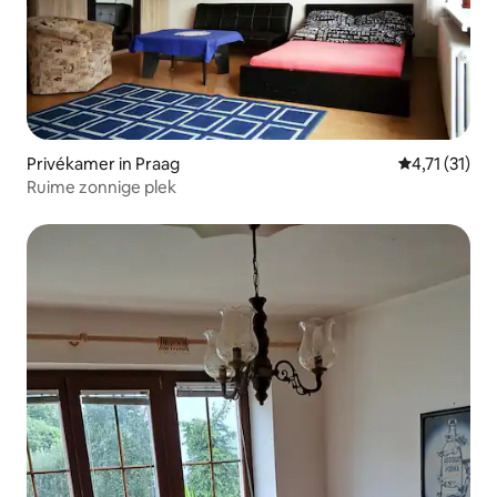
Privékamer in Praag
Gemiddelde b
4,71 (31)
Ruime zonnige plek