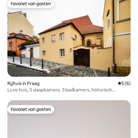
Favoriet van gasten
Favoriet van gasten
Rijhuis in Praag
Gemiddeld
5 (6)
Luxe huis, 5 slaapkamers, 3 badkamers, historisch
centrum van Praag
Favoriet van gasten
Favoriet van gasten