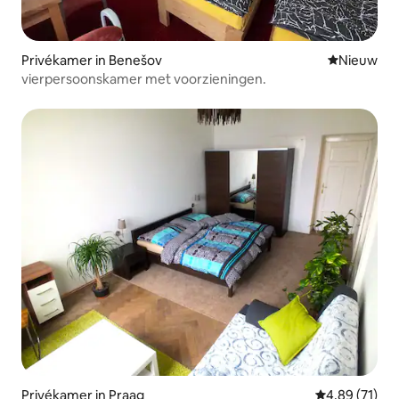
Privékamer in Benešov
Nieuwe ac
Nieuw
vierpersoonskamer met voorzieningen.
Privékamer in Praag
Gemiddelde be
4,89 (71)