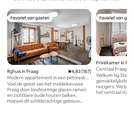
Favoriet van gasten
Favoriet van gas
Favoriet van gasten
Favoriet van gas
Privékamer in Prah
Centraal Praag Pr
Rijhuis in Praag
Gemiddelde beoordeling van 4,8
4,83 (167)
naartoe
Welkom bij Statio
Modern appartement in een pittoresk
gemakkelijkste uit
15e-eeuws gebouw
Voel de geest van het middeleeuwse
reizigers. We bevi
Praag door loodvormige glazen ramen
het centraal stati
en zichtbare oude houten balken.
busverbindingen n
Hoewel dit schilderachtige gebouw
metro, trams en in
doordrenkt is van geschiedenis, is dit
voor de deur, wa
een echt modern appartement gevuld
vertrek eenvoudig
met smaakvol meubilair van chique en
Wenceslasplein in
minimalistisch design. Geniet van Praag
stad in 15. Verblij
vanuit een traditioneel huis uit de 15e
gedeelde keuken, 