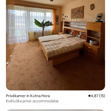
Privékamer in Kutna Hora
Gemiddelde be
4,87 (15)
Květuška privé-accommodatie