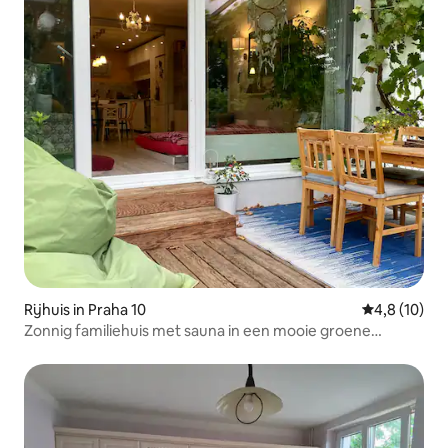
Rijhuis in Praha 10
Gemiddelde b
4,8 (10)
Zonnig familiehuis met sauna in een mooie groene
omgeving