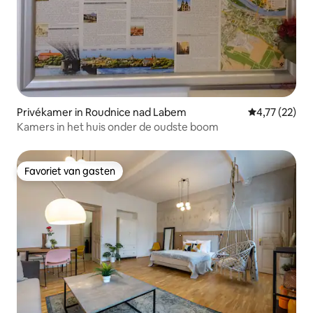
Privékamer in Roudnice nad Labem
Gemiddelde be
4,77 (22)
Kamers in het huis onder de oudste boom
Favoriet van gasten
Favoriet van gasten