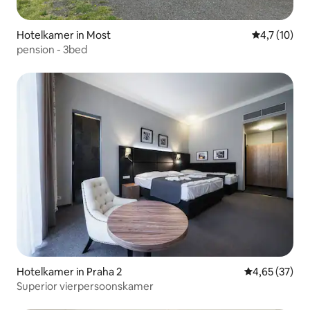
Hotelkamer in Most
Gemiddelde 
4,7 (10)
pension - 3bed
Hotelkamer in Praha 2
Gemiddelde be
4,65 (37)
Superior vierpersoonskamer