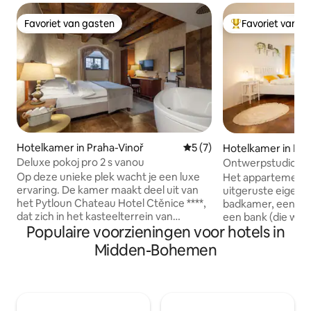
Favoriet van gasten
Favoriet van g
Favoriet van gasten
Topfavoriet van 
Hotelkamer in Praha-Vinoř
Gemiddelde beoordeling va
5 (7)
Hotelkamer in Pra
Deluxe pokoj pro 2 s vanou
Ontwerpstudio aa
Op deze unieke plek wacht je een luxe
Het appartement h
ervaring. De kamer maakt deel uit van
uitgeruste eigen 
het Pytloun Chateau Hotel Ctěnice ****,
badkamer, een t
dat zich in het kasteelterrein van
een bank (die we g
Populaire voorzieningen voor hotels in
Ctěnice bevindt. Dit luxe hotel van de
klaarmaken als e
Tsjechische hotelketen PYTLOUN
tweepersoonsbed). White Wolf H
Midden-Bohemen
HOTELS biedt romantische
(Hostel & Apartme
accommodatie in 24 kamers met een
hostel met privé-
stijlvolle historische sfeer. Parkeren is
historische hart v
mogelijk op de parkeerplaats van het
beroemde oude stadsplei
hotel en is gratis voor hotelgasten. Het
nieuw gereconstr