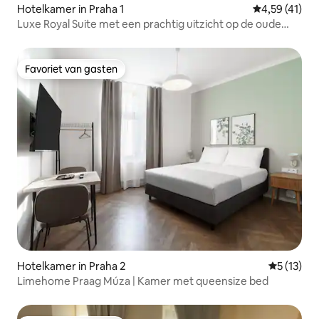
Hotelkamer in Praha 1
Gemiddelde b
4,59 (41)
Luxe Royal Suite met een prachtig uitzicht op de oude
binnenstad
Favoriet van gasten
Favoriet van gasten
Hotelkamer in Praha 2
Gemiddeld
5 (13)
Limehome Praag Múza | Kamer met queensize bed