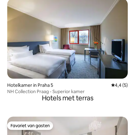
Hotelkamer in Praha 5
Gemiddelde 
4,4 (5)
NH Collection Praag - Superior kamer
Hotels met terras
Favoriet van gasten
Favoriet van gasten