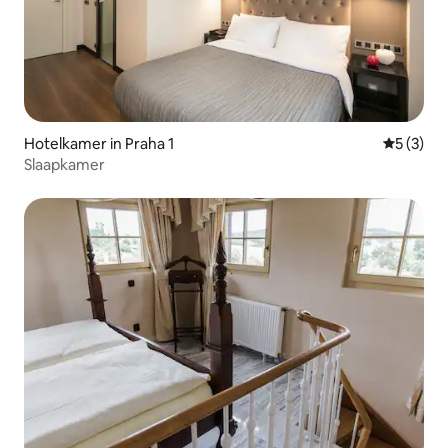
Hotelkamer in Praha 1
Gemiddeld
5 (3)
Slaapkamer