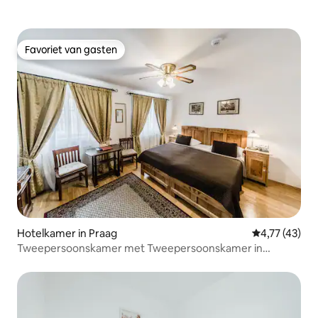
Favoriet van gasten
Favoriet van gasten
Hotelkamer in Praag
Gemiddelde b
4,77 (43)
Tweepersoonskamer met Tweepersoonskamer in
Archibald At the Charles Bridge