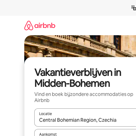
Ga
direct
naar
inhoud
Vakantieverblijven in
Midden-Bohemen
Vind en boek bijzondere accommodaties op
Airbnb
Locatie
Wanneer er resultaten beschikbaar zijn, maak je 
Aankomst