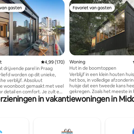
 van gasten
Favoriet van gasten
 van gasten
Favoriet van gasten
g van 4,88 op 5, 25 recensies
Woning
t
Gemiddelde beoordeling van 4,99 op 5, 170 r
4,99 (170)
Hut in de boomtoppen
 drijvende parel in Praag
Verblijf in een klein houten huis
rliefd worden op dit unieke,
het bos, in volledige afzonder
he verblijf. Absoluut
huisje dat een tweede kans hee
e woonboot gemaakt met veel
gekregen. Zoals het meeste in 
r detail en comfort. Je zult een
orzieningen in vakantiewoningen in M
interieur: teruggewonnen voo
ijk verblijf beleven en je zult
die van de schroothoop zijn ge
illen. Je kunt vissen, of
interieur is geïnspireerd op de
 rivierwereld vol vissen
legendarische vrijheid en wildh
 of paddleboarden. De
omliggende natuur, precies wa
is uitgerust met een
eerste trampingsnederzetting
oonsbed en een kinderbedje.
kregen, op slechts enkele min
 proeverijervaring voor in een