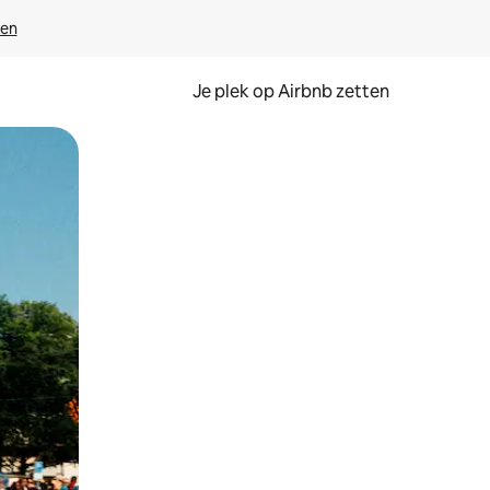
ven
Je plek op Airbnb zetten
en of swipen.