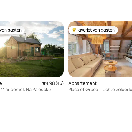
ng van 4,9 op 5, 79 recensies
 van gasten
Favoriet van gasten
 van gasten
Topfavoriet van gasten
ling van 5 op 5, 54 recensies
e
Gemiddelde beoordeling van 4,98 op 5, 46 r
4,98 (46)
Appartement
 Mini-domek Na Paloučku
Place of Grace – Lichte zolderlo
oude stad