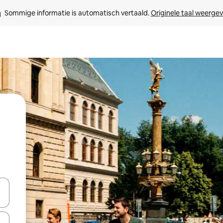
Sommige informatie is automatisch vertaald. 
Originele taal weerge
een keuze met je de pijltjestoetsen omhoog en omlaag, óf door te tikk