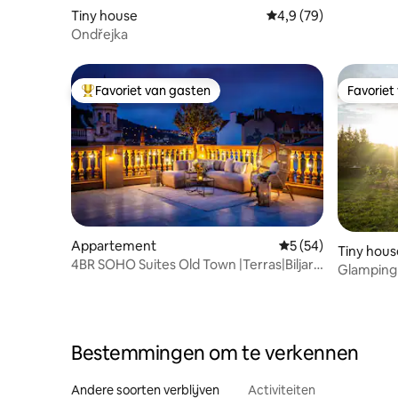
Tiny house
Gemiddelde beoordeli
4,9 (79)
Ondřejka
Favoriet van gasten
Favoriet
Topfavoriet van gasten
Favoriet
Appartement
Gemiddelde beoorde
5 (54)
Tiny hous
4BR SOHO Suites Old Town |Terras|Biljart|
Glamping
#B505
Bestemmingen om te verkennen
Andere soorten verblijven
Activiteiten