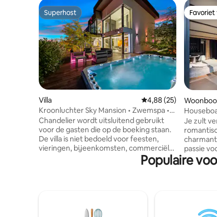
Superhost
Favoriet
Superhost
Favoriet
Villa
Gemiddelde beoordelin
4,88 (25)
Woonboo
Kroonluchter Sky Mansion • Zwemspa •
Houseboat
Sauna • Tuin
Chandelier wordt uitsluitend gebruikt
Je zult ve
voor de gasten die op de boeking staan.
romantisc
De villa is niet bedoeld voor feesten,
charmant
vieringen, bijeenkomsten, commerciële
passie voo
Populaire vo
of privé-opnames en er zijn ook geen
onvergetel
bezoekers van personen buiten de
niet weg w
reservering toegestaan. Ervaar de
gewoon de
iconische designvilla met
bekijken,
buitenzwembad, sauna en 350 m²
woonboot 
ruimte. Geniet van het luxe interieur met
tweepers
een levendige boom, architectonische
Bereid uw