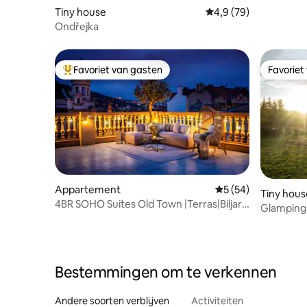
Tiny house
Gemiddelde beoordeli
4,9 (79)
Ondřejka
Favoriet van gasten
Favoriet
Topfavoriet van gasten
Favoriet
Appartement
Gemiddelde beoorde
5 (54)
Tiny hous
4BR SOHO Suites Old Town |Terras|Biljart|
Glamping
#B505
Bestemmingen om te verkennen
Andere soorten verblijven
Activiteiten