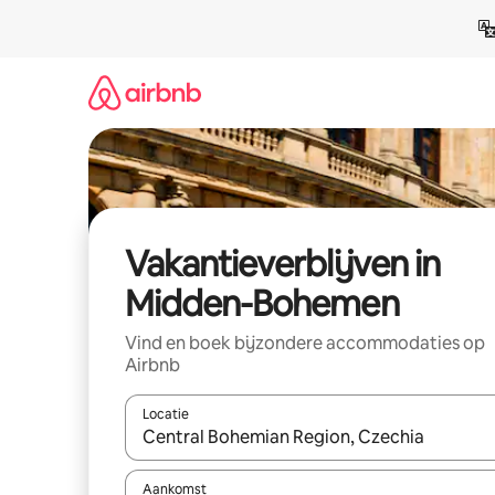
Ga
direct
naar
inhoud
Vakantieverblijven in
Midden-Bohemen
Vind en boek bijzondere accommodaties op
Airbnb
Locatie
Wanneer er resultaten beschikbaar zijn, maak je 
Aankomst