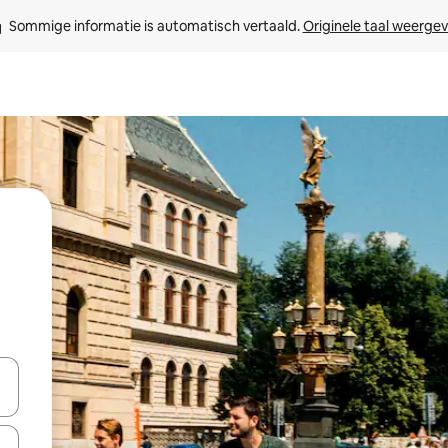
Sommige informatie is automatisch vertaald. 
Originele taal weerge
een keuze met je de pijltjestoetsen omhoog en omlaag, óf door te tikk