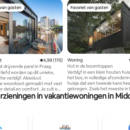
 van gasten
Favoriet van gasten
 van gasten
Favoriet van gasten
g van 4,88 op 5, 25 recensies
Woning
t
Gemiddelde beoordeling van 4,99 op 5, 170 r
4,99 (170)
Hut in de boomtoppen
 drijvende parel in Praag
Verblijf in een klein houten huis
rliefd worden op dit unieke,
het bos, in volledige afzonder
he verblijf. Absoluut
huisje dat een tweede kans hee
e woonboot gemaakt met veel
gekregen. Zoals het meeste in 
r detail en comfort. Je zult een
orzieningen in vakantiewoningen in M
interieur: teruggewonnen voo
ijk verblijf beleven en je zult
die van de schroothoop zijn ge
illen. Je kunt vissen, of
interieur is geïnspireerd op de
 rivierwereld vol vissen
legendarische vrijheid en wildh
 of paddleboarden. De
omliggende natuur, precies wa
is uitgerust met een
eerste trampingsnederzetting
oonsbed en een kinderbedje.
kregen, op slechts enkele min
 proeverijervaring voor in een