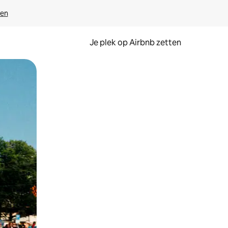
ven
Je plek op Airbnb zetten
en of swipen.