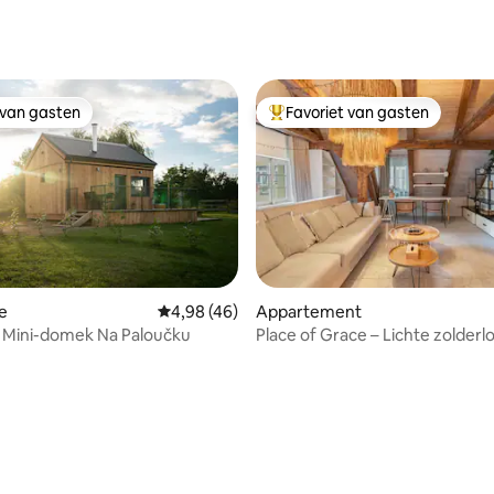
ng van 4,9 op 5, 79 recensies
 van gasten
Favoriet van gasten
 van gasten
Topfavoriet van gasten
ling van 5 op 5, 54 recensies
e
Gemiddelde beoordeling van 4,98 op 5, 46 r
4,98 (46)
Appartement
 Mini-domek Na Paloučku
Place of Grace – Lichte zolderlo
oude stad