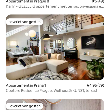
Appartement in Prague 8
Gemiddelde
5 (49)
Karlín - GEZELLIG appartement met terras, privésauna en
barbecue
Favoriet van gasten
Favoriet van gasten
Appartement in Praha 1
Gemiddelde be
4,95 (79)
Couture Residence Prague: Wellness & KUNST, terras!
Favoriet van gasten
Favoriet van gasten