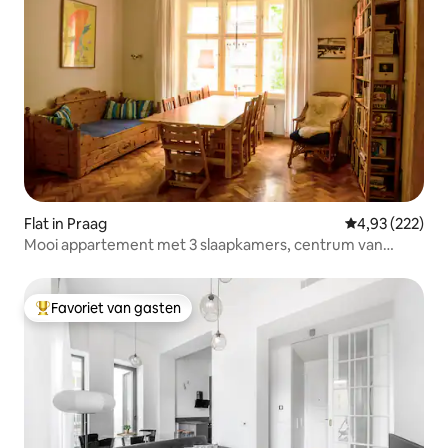
Flat in Praag
Gemiddelde beo
4,93 (222)
Mooi appartement met 3 slaapkamers, centrum van
Praag
Favoriet van gasten
Topfavoriet van gasten