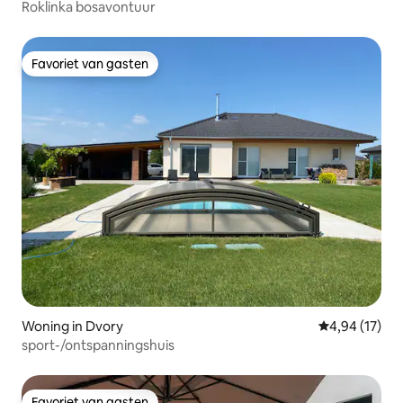
Roklinka bosavontuur
Favoriet van gasten
Favoriet van gasten
Woning in Dvory
Gemiddelde be
4,94 (17)
sport-/ontspanningshuis
Favoriet van gasten