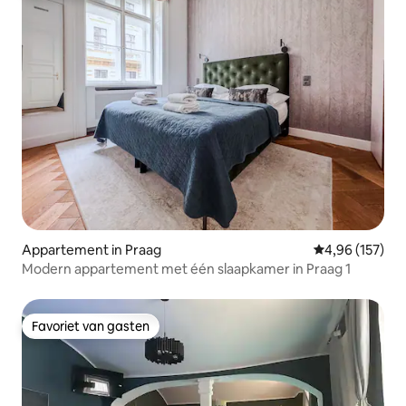
Appartement in Praag
Gemiddelde beo
4,96 (157)
Modern appartement met één slaapkamer in Praag 1
Favoriet van gasten
Favoriet van gasten