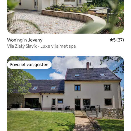
Woning in Jevany
Gemiddelde
5 (37)
Vila Zlatý Slavík - Luxe villa met spa
Favoriet van gasten
Favoriet van gasten