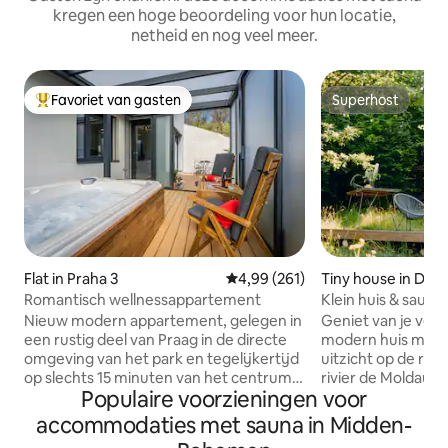
kregen een hoge beoordeling voor hun locatie,
netheid en nog veel meer.
Favoriet van gasten
Superhost
Topfavoriet van gasten
Superhost
Flat in Praha 3
Gemiddelde beoordeling van 4,9
4,99 (261)
Tiny house in Davl
Romantisch wellnessappartement
Klein huis & sauna 
minuten van Praa
Nieuw modern appartement, gelegen in
Geniet van je verbli
een rustig deel van Praag in de directe
modern huis met
omgeving van het park en tegelijkertijd
uitzicht op de rots
op slechts 15 minuten van het centrum
rivier de Moldau, 
Populaire voorzieningen voor
van Praag. Het is geschikt voor 2
een rots, direct bo
personen die op zoek zijn naar de
Kilián, waar in 99
accommodaties met sauna in Midden-
drukte van de stad en tegelijkertijd na
mannelijke klooste