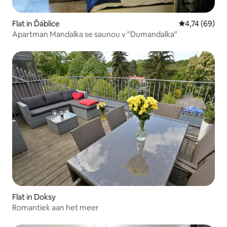
Flat in Ďáblice
Gemiddelde be
4,74 (69)
Apartman Mandalka se saunou v "Dumandalka"
Flat in Doksy
Romantiek aan het meer