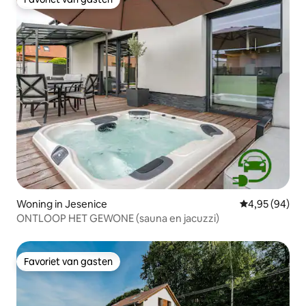
Favoriet van gasten
Woning in Jesenice
Gemiddelde be
4,95 (94)
ONTLOOP HET GEWONE (sauna en jacuzzi)
Favoriet van gasten
Favoriet van gasten