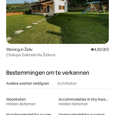
Woning in Želiv
Gemiddelde be
4,92 (61)
Chalupa Gabriela Na Želivce
Bestemmingen om te verkennen
Andere soorten verblijven
Activiteiten
Woonboten
Accommodaties in tiny houses
Midden-Bohemen
Midden-Bohemen
Huisdiervriendelijke accommodaties
Gezinsvriendelijke accommodaties