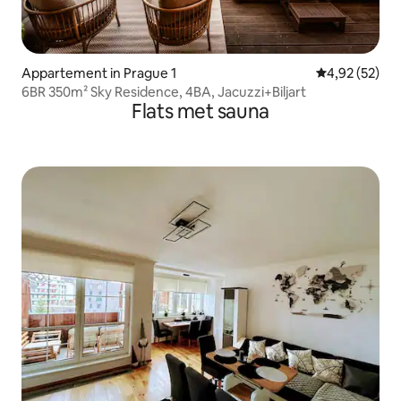
Appartement in Prague 1
Gemiddelde be
4,92 (52)
6BR 350m² Sky Residence, 4BA, Jacuzzi+Biljart
Flats met sauna