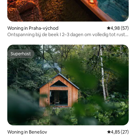
Woning in Praha-východ
Gemiddelde be
4,98 (57)
Ontspanning bij de beek I 2–3 dagen om volledig tot rust
te komen
Superhost
Superhost
Woning in Benešov
Gemiddelde be
4,85 (27)