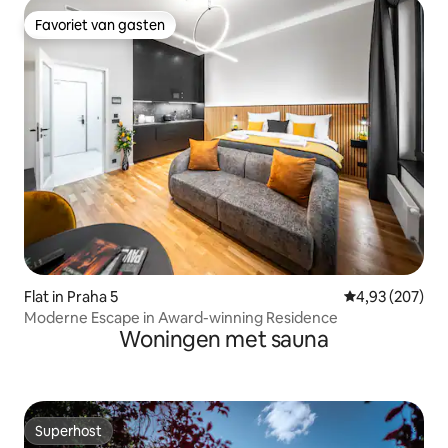
Favoriet van gasten
Favoriet van gasten
Flat in Praha 5
Gemiddelde beo
4,93 (207)
Moderne Escape in Award-winning Residence
Woningen met sauna
Superhost
Superhost