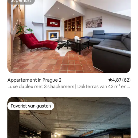
Superhost
Superhost
Appartement in Prague 2
Gemiddelde be
4,87 (62)
Luxe duplex met 3 slaapkamers | Dakterras van 42 m² en
uitzicht
Favoriet van gasten
Favoriet van gasten