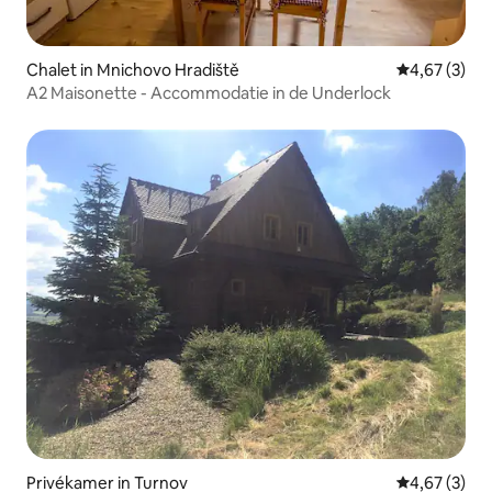
Chalet in Mnichovo Hradiště
Gemiddelde b
4,67 (3)
A2 Maisonette - Accommodatie in de Underlock
Privékamer in Turnov
Gemiddelde b
4,67 (3)