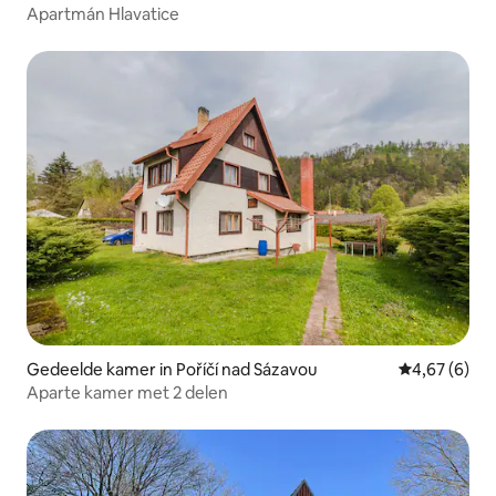
Apartmán Hlavatice
Gedeelde kamer in Poříčí nad Sázavou
Gemiddelde b
4,67 (6)
Aparte kamer met 2 delen