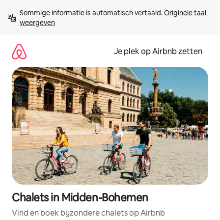
Ga
Sommige informatie is automatisch vertaald. 
Originele taal 
direct
weergeven
naar
inhoud
Je plek op Airbnb zetten
Chalets in Midden-Bohemen
Vind en boek bijzondere chalets op Airbnb