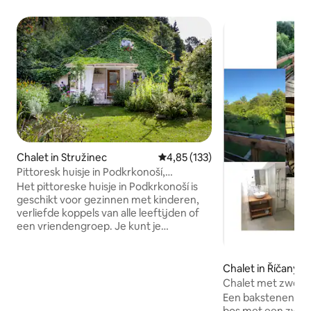
Chalet in Stružinec
Gemiddelde beoordeling van 4,8
4,85 (133)
Pittoresk huisje in Podkrkonoší,
Stružinec
Het pittoreske huisje in Podkrkonoší is
geschikt voor gezinnen met kinderen,
verliefde koppels van alle leeftijden of
een vriendengroep. Je kunt je
verheugen op een huisje met een
overwinning in de wedstrijd op het
idnes-portaal, een tuin met een grill, een
Chalet in Říčany
speeltuin, een tennisbaan, wandelen in
Chalet met zwemba
het bos en dieren, een zwembad in het
vijver in Říčany
Een bakstenen hut
nabijgelegen Lomnica of Koštálov,
bos met een zwe