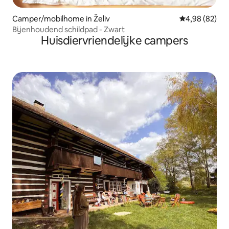
Camper/mobilhome in Želiv
Gemiddelde be
4,98 (82)
Bijenhoudend schildpad - Zwart
Huisdiervriendelijke campers