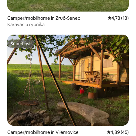
Camper/mobilhome in Zruč-Senec
Gemiddelde be
4,78 (18)
Karavan u rybníka
Superhost
Superhost
Camper/mobilhome in Vilémovice
Gemiddelde be
4,89 (45)