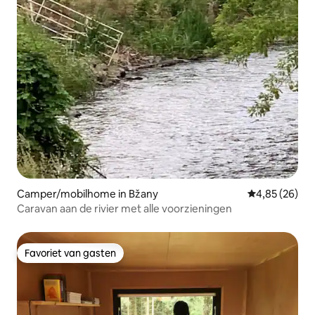
Camper/mobilhome in Bžany
Gemiddelde be
4,85 (26)
Caravan aan de rivier met alle voorzieningen
Favoriet van gasten
Favoriet van gasten