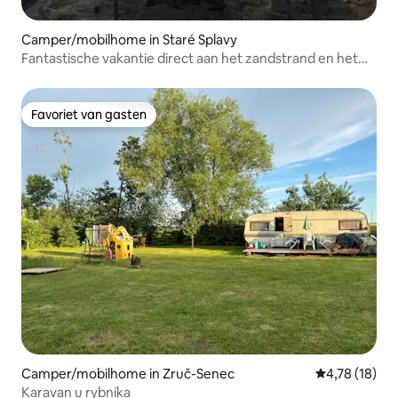
Camper/mobilhome in Staré Splavy
Fantastische vakantie direct aan het zandstrand en het
bos
Favoriet van gasten
Favoriet van gasten
Camper/mobilhome in Zruč-Senec
Gemiddelde be
4,78 (18)
Karavan u rybníka