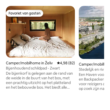
Favoriet van gasten
Favoriet van gasten
Camper/mobilhome in Želiv
Gemiddelde beoordeling van 4,
4,98 (82)
Camper/mobilhome
Bijenhoudend schildpad - Zwart
Stedelijk en rivie
De bijenkorf is gelegen aan de rand van
Een Haven voor So
de weide in de buurt van het bos, met
en Backpackers: De camper is ideaal
een prachtig uitzicht op het platteland
voor reizigers all
en het bebouwde bos. Het biedt alle
op zoek zijn naar
comfort van hotelaccommodatie
betaalbare accom
midden in de natuur, weg van mensen.
comfortabele en p
Bijenkorf is een geweldige uitvalsbasis
rust te komen en 
voor fietstochten, lange wandelingen,
compacte grootte