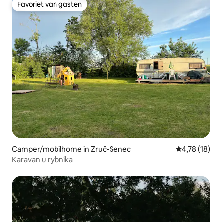
Favoriet van gasten
Favoriet van gasten
Camper/mobilhome in Zruč-Senec
Gemiddelde be
4,78 (18)
Karavan u rybníka