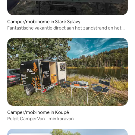
Camper/mobilhome in Staré Splavy
Fantastische vakantie direct aan het zandstrand en het
bos
Camper/mobilhome in Koupě
Pulpit CamperVan - minikaravan