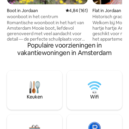
Boot in Jordaan
Gemiddelde beoordeling van 4,8
4,84 (161)
Flat in Jordaan
woonboot in het centrum
Historisch grach
Jordaan!
Romantische woonboot in het hart van
Welkom bij Mornin
Amsterdam Mooie boot, liefdevol
hartje hartje Ams
gerenoveerd met veel aandacht voor
geschikt voor max
detail — de perfecte schuilplaats voor
het appartement, 
Populaire voorzieningen in
een romantisch stel. Een gezellige
ons grachtenpand
slaapkamer plus een extra
hoofdslaapkamer (
vakantiewoningen in Amsterdam
tweepersoonsbed/lounge aan de
slaapbank in de 
voorkant (een echt bed met twee
verwelkomen gaste
kwaliteitsmatrassen, zie foto's). Midden
naar een uniek verb
in de stad, maar toch dromerig en rustig:
grachtenpand. We
kijk vanuit je bed omhoog naar de kroon
(kleine) kinderen 
van een boom 🌳, of geniet van een
gezinservaring in
prachtig uitzicht op de gracht vanuit de
levendige plek in 
stuurcabine. De Volledig uitgerust met
Nederlands gracht
Keuken
Wifi
alle comfort: wifi, airconditioning,
op de Westerkerk
wasmachine en droger, vaatwasser.
Huis.