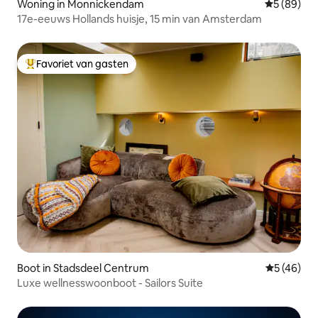
Woning in Monnickendam
Gemiddelde
5 (89)
17e-eeuws Hollands huisje, 15 min van Amsterdam
Favoriet van gasten
Topfavoriet van gasten
Boot in Stadsdeel Centrum
Gemiddelde
5 (46)
Luxe wellnesswoonboot - Sailors Suite