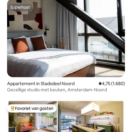
Superhost
Superhost
Appartement in Stadsdeel Noord
Gemiddelde beoo
4,75 (1.680)
Gezellige studio met keuken, Amsterdam-Noord
Favoriet van gasten
Topfavoriet van gasten