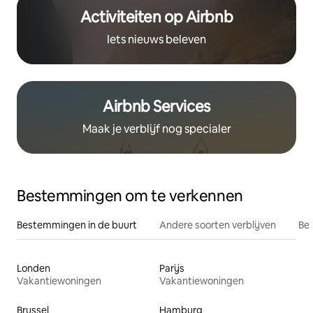
Activiteiten op Airbnb
Iets nieuws beleven
Airbnb Services
Maak je verblijf nog specialer
Bestemmingen om te verkennen
Bestemmingen in de buurt
Andere soorten verblijven
Bes
Londen
Parijs
Vakantiewoningen
Vakantiewoningen
Brussel
Hamburg