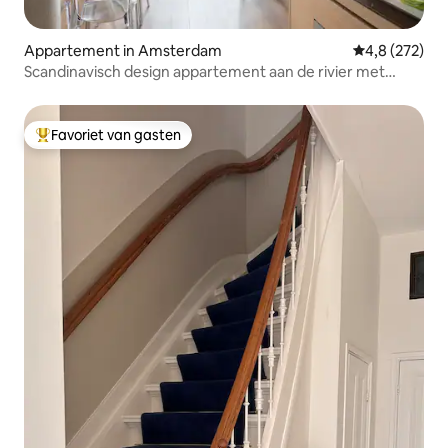
Appartement in Amsterdam
Gemiddelde be
4,8 (272)
Scandinavisch design appartement aan de rivier met
uitzicht
Favoriet van gasten
Topfavoriet van gasten