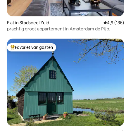
Flat in Stadsdeel Zuid
Gemiddelde be
4,9 (136)
prachtig groot appartement in Amsterdam de Pijp.
Favoriet van gasten
Topfavoriet van gasten