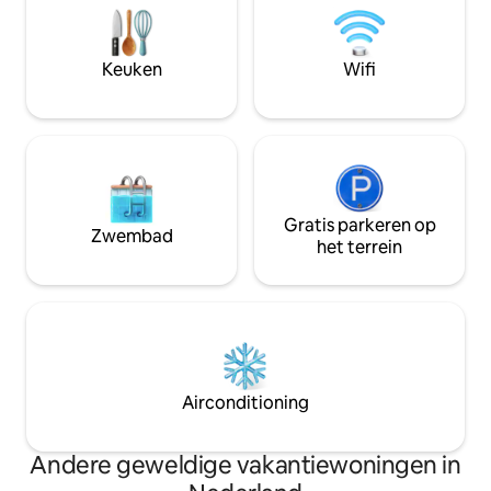
met een ligstoel, eettafel in de
kijkt u uit over de
buitenlucht, barbecue, pizzaoven en
stadsweiden. Een h
een prachtig uitzicht op het meer. Voor
wens is optioneel.
Keuken
Wifi
hondenbezitters: de accommodatie is
omheind😊
Gratis parkeren op
Zwembad
het terrein
Airconditioning
Andere geweldige vakantiewoningen in