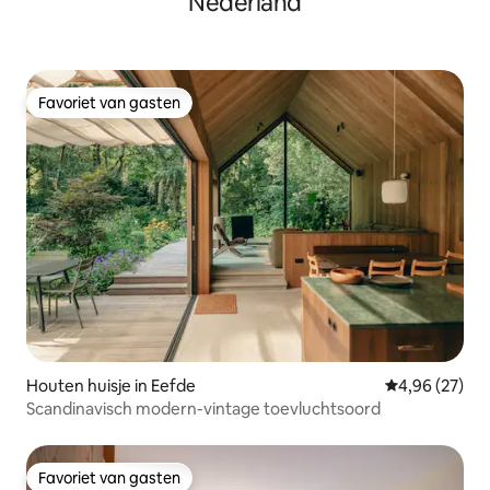
Nederland
Favoriet van gasten
Favoriet van gasten
Houten huisje in Eefde
Gemiddelde be
4,96 (27)
Scandinavisch modern-vintage toevluchtsoord
Favoriet van gasten
Favoriet van gasten