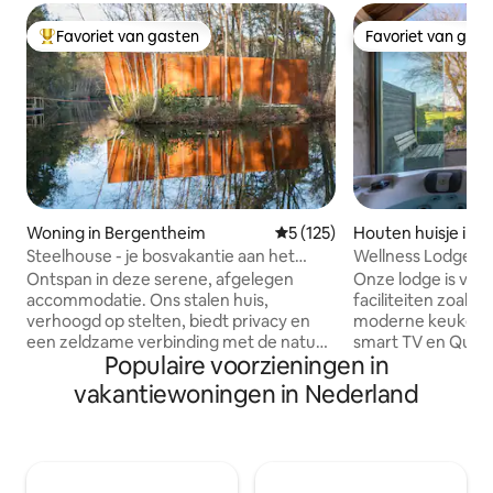
Favoriet van gasten
Favoriet van gas
Topfavoriet van gasten
Favoriet van gas
Woning in Bergentheim
Gemiddelde beoordeling van 
5 (125)
Houten huisje in 
g
Steelhouse - je bosvakantie aan het
Wellness Lodge me
meer
jacuzzi
Ontspan in deze serene, afgelegen
Onze lodge is voo
accommodatie. Ons stalen huis,
faciliteiten zoals 
verhoogd op stelten, biedt privacy en
moderne keuken, Ph
een zeldzame verbinding met de natuur.
smart TV en Quook
Populaire voorzieningen in
Ontspan in de sauna voor een rustig
veranda is comple
toevluchtsoord. Op het hoogste punt
jacuzzi en houtka
vakantiewoningen in Nederland
over het water houdt een zithoek met
grote privétuin en 
een 360º houtkachel je gezellig. Geniet
een schutting vol
van filmavonden met een beamer en
de woonboerderij e
luidspreker voor extra entertainment.
gast toegankelijk.
Buiten wacht een ruim houten terras
barrelsauna op he