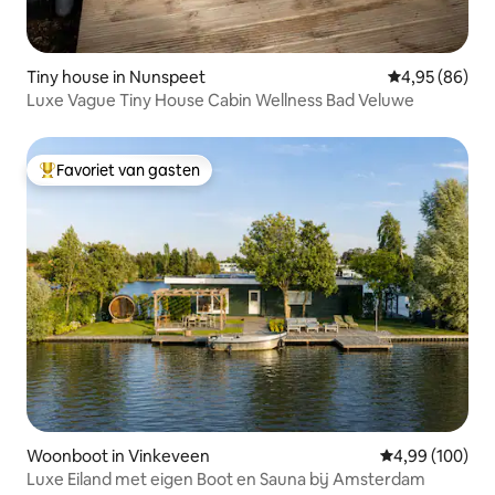
Tiny house in Nunspeet
Gemiddelde be
4,95 (86)
Luxe Vague Tiny House Cabin Wellness Bad Veluwe
Favoriet van gasten
Topfavoriet van gasten
Woonboot in Vinkeveen
Gemiddelde beo
4,99 (100)
Luxe Eiland met eigen Boot en Sauna bij Amsterdam