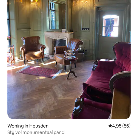
Woning in Heusden
Gemiddelde be
4,95 (56)
Stijlvol monumentaal pand