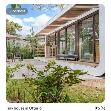
Superhost
Superhost
Tiny house in Otterlo
Gemiddeld
5 (4)