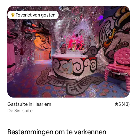
Favoriet van gasten
Topfavoriet van gasten
Gastsuite in Haarlem
Gemiddelde
5 (43)
De Sin-suite
Bestemmingen om te verkennen