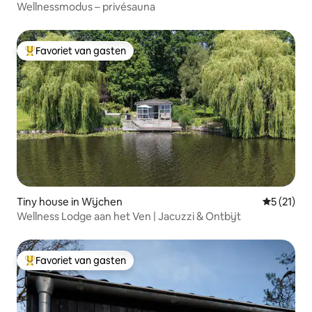
Wellnessmodus – privésauna
Favoriet van gasten
Topfavoriet van gasten
Tiny house in Wijchen
Gemiddeld
5 (21)
Wellness Lodge aan het Ven | Jacuzzi & Ontbijt
Favoriet van gasten
Topfavoriet van gasten