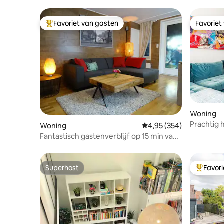
Favoriet van gasten
Favoriet
Topfavoriet van gasten
Favoriet
Woning
Prachtig 
Woning
Gemiddelde beoordeling
4,95 (354)
jaren 1800
Fantastisch gastenverblijf op 15 min van
parkeren
Amsterdam.
Superhost
Favor
Superhost
Topfavor