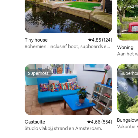
Tiny house
Gemiddelde beoordeling
4,85 (124)
Bohemien : inclusief boot, supboards en
Woning
pool
Aan het wa
min AMS
Superhost
Superho
Superhost
Superho
Bungalow
Gastsuite
Gemiddelde beoordeling
4,66 (554)
Vakantie 
Studio vlakbij strand en Amsterdam.
boot