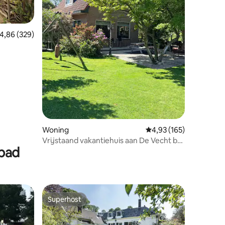
ecensies
emiddelde beoordeling van 4,86 op 5, 329 recensies
4,86 (329)
Woning
Gemiddelde beoordeling
4,93 (165)
Vrijstaand vakantiehuis aan De Vecht bij
mbad
Maarssen
Superhost
Superhost