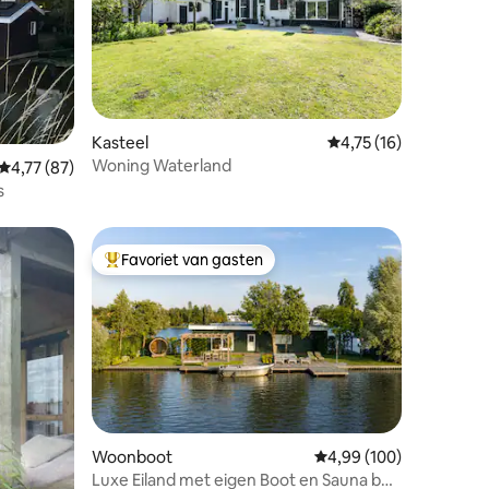
Kasteel
Gemiddelde beoordeli
4,75 (16)
Woning Waterland
ecensies
Gemiddelde beoordeling van 4,77 op 5, 87 recensies
4,77 (87)
s
Favoriet van gasten
Topfavoriet van gasten
ecensies
Woonboot
Gemiddelde beoordeling
4,99 (100)
Luxe Eiland met eigen Boot en Sauna bij