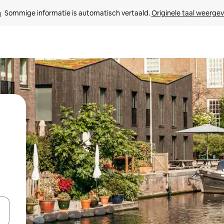
Sommige informatie is automatisch vertaald. 
Originele taal weerge
een keuze met je de pijltjestoetsen omhoog en omlaag, óf door te tikk