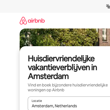
Ga
direct
naar
inhoud
Huisdiervriendelijke
vakantieverblijven in
Amsterdam
Vind en boek bijzondere huisdiervriendelijke
woningen op Airbnb
Locatie
Wanneer er resultaten beschikbaar zijn, maak je 