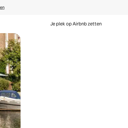
ven
Je plek op Airbnb zetten
en of swipen.