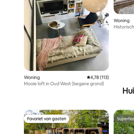
Woning
Historisc
buurt van
personen
Woning
Gemiddelde beoordeling
4,78 (113)
Mooie loft in Oud West (begane grond)
Hui
Favoriet van gasten
Superho
Favoriet van gasten
Superho