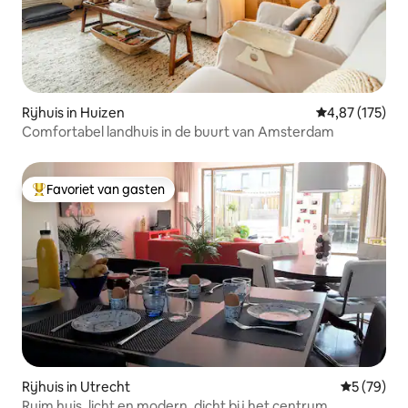
Rijhuis in Huizen
Gemiddelde beo
4,87 (175)
Comfortabel landhuis in de buurt van Amsterdam
Favoriet van gasten
Topfavoriet van gasten
Rijhuis in Utrecht
Gemiddelde
5 (79)
Ruim huis, licht en modern, dicht bij het centrum