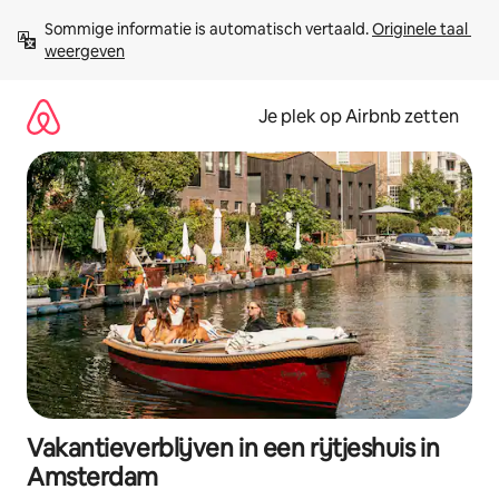
Ga
Sommige informatie is automatisch vertaald. 
Originele taal 
direct
weergeven
naar
inhoud
Je plek op Airbnb zetten
Vakantieverblijven in een rijtjeshuis in
Amsterdam