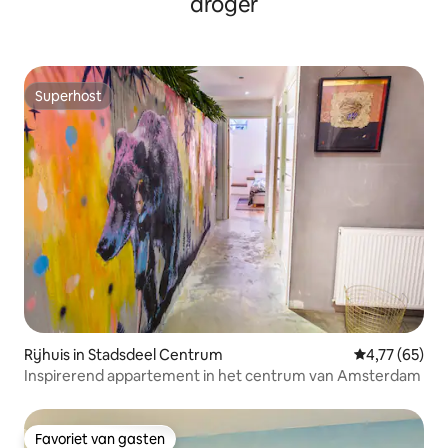
droger
Superhost
Superhost
Rijhuis in Stadsdeel Centrum
Gemiddelde be
4,77 (65)
Inspirerend appartement in het centrum van Amsterdam
Favoriet van gasten
Favoriet van gasten