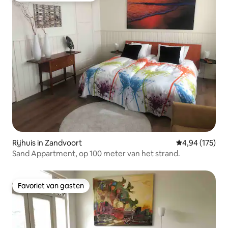
Rijhuis in Zandvoort
Gemiddelde beo
4,94 (175)
Sand Appartment, op 100 meter van het strand.
Favoriet van gasten
Favoriet van gasten