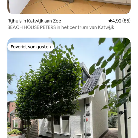
Rijhuis in Katwijk aan Zee
Gemiddelde be
4,92 (85)
BEACH HOUSE PETERS in het centrum van Katwijk
Favoriet van gasten
Favoriet van gasten