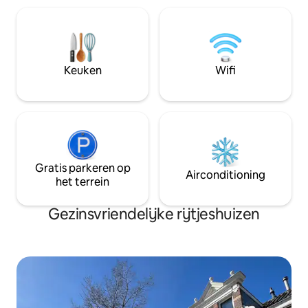
privacy, een seren
bruisende stad. Me
je ontspannen in d
Creëer een onverg
een van de meest h
Keuken
Wifi
van Amsterdam!
Gratis parkeren op
Airconditioning
het terrein
Gezinsvriendelijke rijtjeshuizen