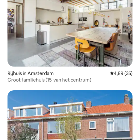
Rijhuis in Amsterdam
Gemiddelde be
4,89 (35)
Groot familiehuis (15' van het centrum)