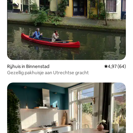
Rijhuis in Binnenstad
Gemiddelde be
4,97 (64)
Gezellig pakhuisje aan Utrechtse gracht