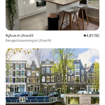
Rijhuis in Utrecht
Gemiddelde b
4,81 (16)
Eengezinswoning in Utrecht