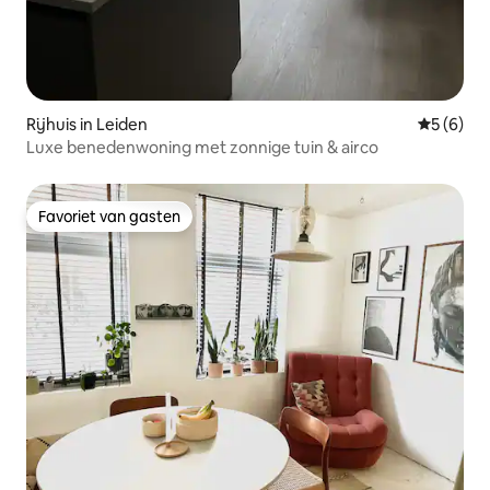
Rijhuis in Leiden
Gemiddeld
5 (6)
Luxe benedenwoning met zonnige tuin & airco
Favoriet van gasten
Favoriet van gasten