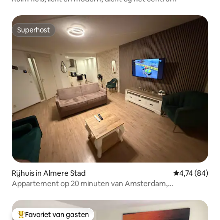
Superhost
Superhost
Rijhuis in Almere Stad
Gemiddelde be
4,74 (84)
Appartement op 20 minuten van Amsterdam,
gerenoveerd
Favoriet van gasten
Topfavoriet van gasten