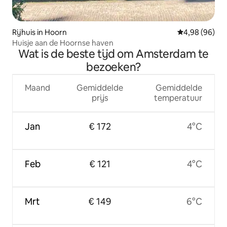
Rijhuis in Hoorn
Gemiddelde be
4,98 (96)
Huisje aan de Hoornse haven
Wat is de beste tijd om Amsterdam te
bezoeken?
Maand
Gemiddelde
Gemiddelde
prijs
temperatuur
Jan
€ 172
4°C
Feb
€ 121
4°C
Mrt
€ 149
6°C