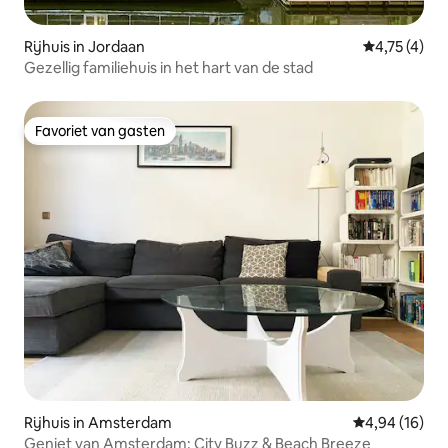
Rijhuis in Jordaan
Gemiddelde 
4,75 (4)
Gezellig familiehuis in het hart van de stad
Favoriet van gasten
Favoriet van gasten
Rijhuis in Amsterdam
Gemiddelde be
4,94 (16)
Geniet van Amsterdam: City Buzz & Beach Breeze