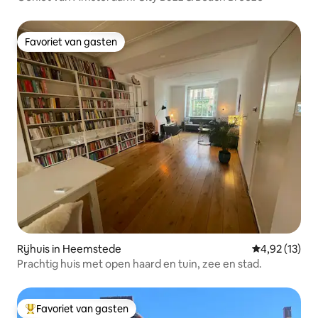
Favoriet van gasten
Favoriet van gasten
Rijhuis in Heemstede
Gemiddelde be
4,92 (13)
Prachtig huis met open haard en tuin, zee en stad.
Favoriet van gasten
Topfavoriet van gasten