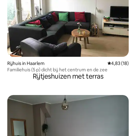
Rijhuis in Haarlem
Gemiddelde be
4,83 (18)
Familiehuis (5 p) dicht bij het centrum en de zee
Rijtjeshuizen met terras