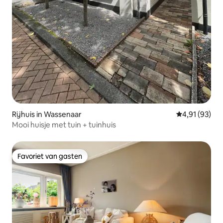
Rijhuis in Wassenaar
Gemiddelde be
4,91 (93)
Mooi huisje met tuin + tuinhuis
Favoriet van gasten
Favoriet van gasten