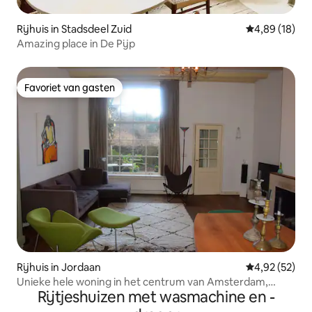
Rijhuis in Stadsdeel Zuid
Gemiddelde be
4,89 (18)
Amazing place in De Pijp
Favoriet van gasten
Favoriet van gasten
Rijhuis in Jordaan
Gemiddelde be
4,92 (52)
Unieke hele woning in het centrum van Amsterdam,
Rijtjeshuizen met wasmachine en -
Jordaan