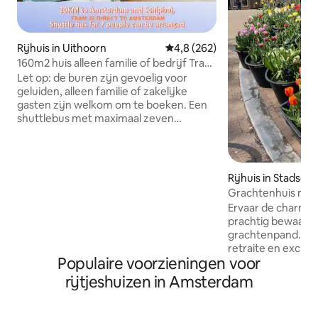
Rijhuis in Uithoorn
Gemiddelde beoordeling van 4,
4,8 (262)
160m2 huis alleen familie of bedrijf Tram
naar Ams.
Let op: de buren zijn gevoelig voor
geluiden, alleen familie of zakelijke
gasten zijn welkom om te boeken. Een
shuttlebus met maximaal zeven
personen kan worden geregeld. Ruim en
gezellig huis met 4 slaapkamers in een
rustige buurt, 20 km ten zuiden van
Amsterdam. Supermarkt, restaurants
Rijhuis in Stadsd
en rivier op 300 m van het huis. Met
Grachtenhuis met 
auto: Vanaf Schiphol luchthaven: 18KM,
centraal
Ervaar de charme 
20min rijden Naar Amsterdam Centraal
prachtig bewaard
Station: 22 km, 45 minuten rijden, of
grachtenpand. Een
parkeren in P+R-garage. Met tram: Naar
retraite en exclus
Amsterdam: tram 25 bij Uithoorn
Populaire voorzieningen voor
betoverende Itali
centrum (500 m van huis)
Gelegen op slecht
rijtjeshuizen in Amsterdam
Amsterdam Centraa
perfecte mix van h
modern comfort. Absolute rust en