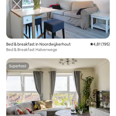
Bed & breakfast in Noordwijkerhout
Gemiddelde beo
4,81 (195)
Bed & Breakfast Halverwege
Superhost
Superhost