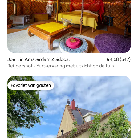
Joert in Amsterdam Zuidoost
Gemiddelde beo
4,58 (547)
Reijgershof - Yurt-ervaring met uitzicht op de tuin
Favoriet van gasten
Favoriet van gasten