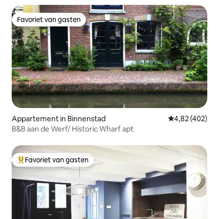
Favoriet van gasten
Favoriet van gasten
Appartement in Binnenstad
Gemiddelde beo
4,82 (402)
B&B aan de Werf/ Historic Wharf apt
Favoriet van gasten
Topfavoriet van gasten