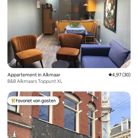
Appartement in Alkmaar
Gemiddelde be
4,97 (30)
B&B Alkmaars Toppunt XL
Favoriet van gasten
Topfavoriet van gasten