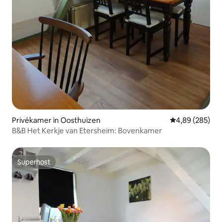
Privékamer in Oosthuizen
Gemiddelde beo
4,89 (285)
B&B Het Kerkje van Etersheim: Bovenkamer
Superhost
Superhost