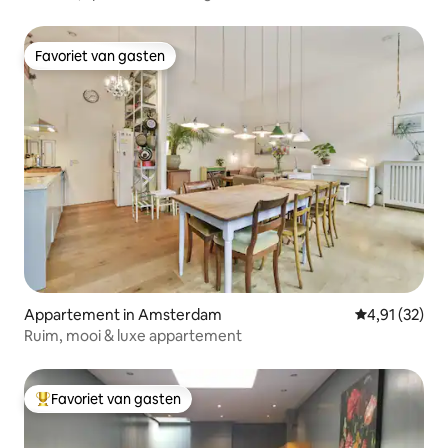
Favoriet van gasten
Favoriet van gasten
Appartement in Amsterdam
Gemiddelde be
4,91 (32)
Ruim, mooi & luxe appartement
Favoriet van gasten
Topfavoriet van gasten