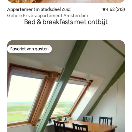
Appartement in Stadsdeel Zuid
Gemiddelde beo
4,62 (213)
Gehele Privé-appartement Amsterdam
Bed & breakfasts met ontbijt
Favoriet van gasten
Favoriet van gasten