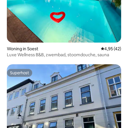
Woning in Soest
Gemiddelde be
4,95 (42)
Luxe Wellness B&B, zwembad, stoomdouche, sauna
Superhost
Superhost