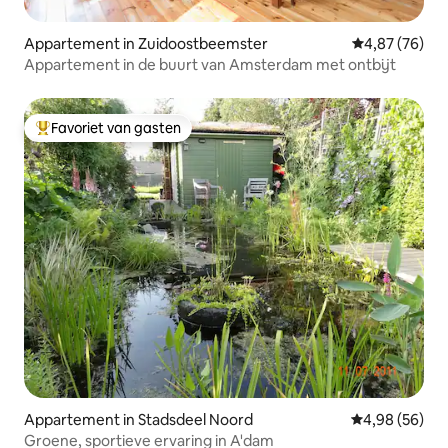
Appartement in Zuidoostbeemster
Gemiddelde be
4,87 (76)
Appartement in de buurt van Amsterdam met ontbijt
Favoriet van gasten
Topfavoriet van gasten
Appartement in Stadsdeel Noord
Gemiddelde be
4,98 (56)
Groene, sportieve ervaring in A'dam