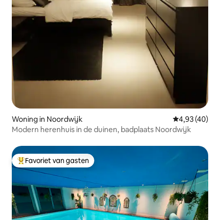
Woning in Noordwijk
Gemiddelde be
4,93 (40)
Modern herenhuis in de duinen, badplaats Noordwijk
Favoriet van gasten
Topfavoriet van gasten