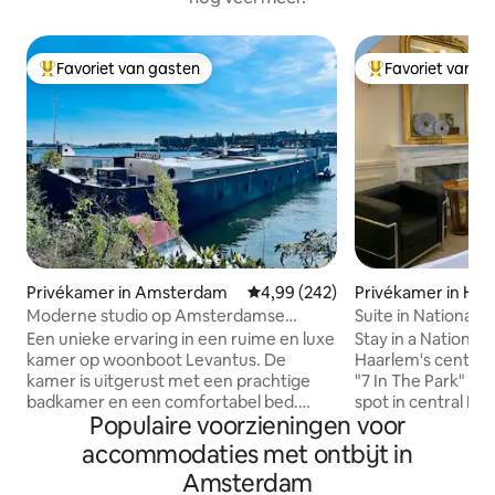
Favoriet van gasten
Favoriet van g
Topfavoriet van gasten
Topfavoriet van 
Privékamer in Amsterdam
Gemiddelde beoordeling van 4,9
4,99 (242)
Privékamer in Ha
Moderne studio op Amsterdamse
Suite in Nationaa
woonboot
Centraal Park
Een unieke ervaring in een ruime en luxe
Stay in a Nationa
kamer op woonboot Levantus. De
Haarlem's central
kamer is uitgerust met een prachtige
"7 In The Park" is l
badkamer en een comfortabel bed.
spot in central Haarlem, directly
Populaire voorzieningen voor
Geniet 's ochtends van een lekker
overlooking spaci
yoghurt-muesli-fruitontbijt in deze
steps away from H
accommodaties met ontbijt in
privé en authentieke ruimte op het
station. Villa "7 In 
Amsterdam
oostelijke dok in Amsterdam (KNSM-
as a Dutch Nation