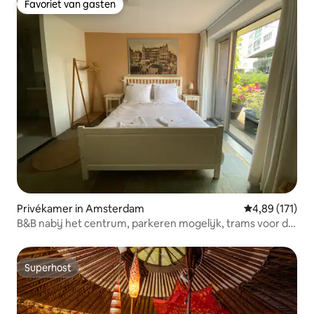
Favoriet van gasten
Favoriet van gasten
Privékamer in Amsterdam
Gemiddelde beo
4,89 (171)
B&B nabij het centrum, parkeren mogelijk, trams voor de
deur
Superhost
Superhost