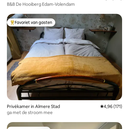
B&B De Hooiberg Edam-Volendam
Favoriet van gasten
Topfavoriet van gasten
Privékamer in Almere Stad
Gemiddelde beo
4,96 (171)
ga met de stroom mee