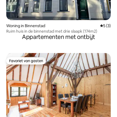
Woning in Binnenstad
Gemiddeld
5 (3)
Ruim huis in de binnenstad met drie slaapk (174m2)
Appartementen met ontbijt
Favoriet van gasten
Favoriet van gasten