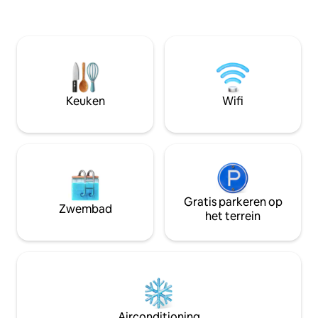
Island). Dicht bij het stadscentrum en
Kenaupark itself a
toch rustig en rustig. Je hebt je eigen
surrounding it). Yo
ingang en een mooi zonneterras om van
located on the top 
uitzicht te genieten. Levantus is een
comes with privat
origineel vrachtschip volledig
of amenities as we
gerenoveerd in 2018 tot een luxe
breakfast.
woonboot.
Keuken
Wifi
Gratis parkeren op
Zwembad
het terrein
Airconditioning