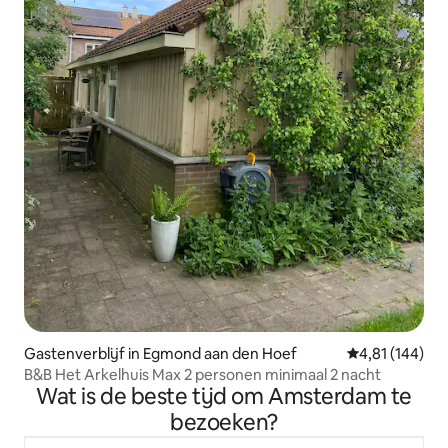
Gastenverblijf in Egmond aan den Hoef
Gemiddelde beo
4,81 (144)
B&B Het Arkelhuis Max 2 personen minimaal 2 nacht
Wat is de beste tijd om Amsterdam te
bezoeken?