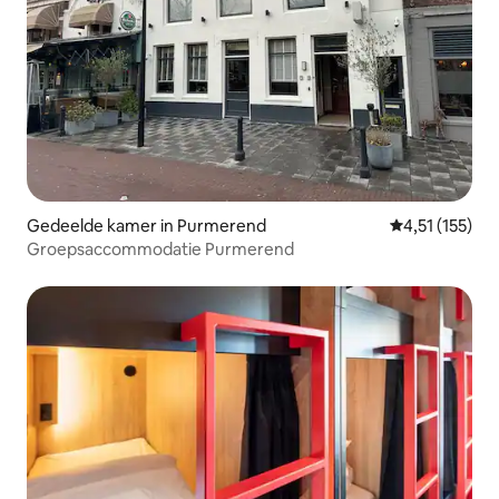
Gedeelde kamer in Purmerend
Gemiddelde be
4,51 (155)
Groepsaccommodatie Purmerend