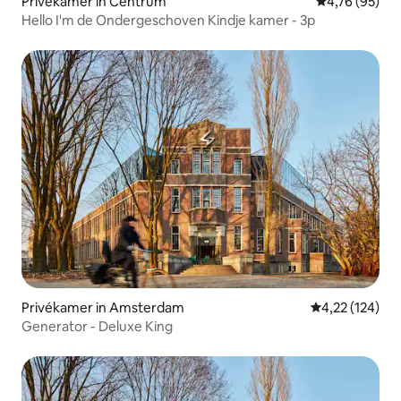
Privékamer in Centrum
Gemiddelde be
4,76 (95)
Hello I'm de Ondergeschoven Kindje kamer - 3p
Privékamer in Amsterdam
Gemiddelde beo
4,22 (124)
Generator - Deluxe King