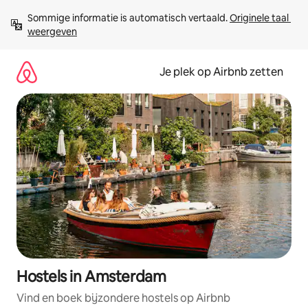
Ga
Sommige informatie is automatisch vertaald. 
Originele taal 
direct
weergeven
naar
inhoud
Je plek op Airbnb zetten
Hostels in Amsterdam
Vind en boek bijzondere hostels op Airbnb