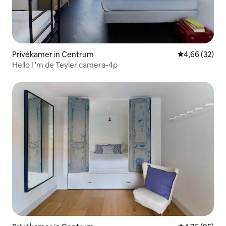
Privékamer in Centrum
Gemiddelde be
4,66 (32)
Hello I 'm de Teyler camera-4p