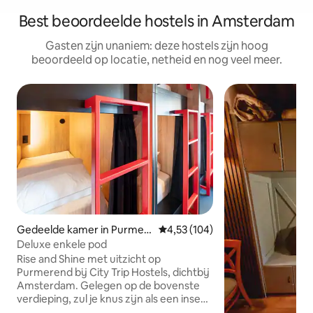
Best beoordeelde hostels in Amsterdam
Gasten zijn unaniem: deze hostels zijn hoog
beoordeeld op locatie, netheid en nog veel meer.
Gedeelde kamer in Purmer
Gemiddelde beoordeling van 4,5
4,53 (104)
end
Deluxe enkele pod
Rise and Shine met uitzicht op
Purmerend bij City Trip Hostels, dichtbij
Amsterdam. Gelegen op de bovenste
verdieping, zul je knus zijn als een insect
in onze Deluxe pod. Privacygordijn,