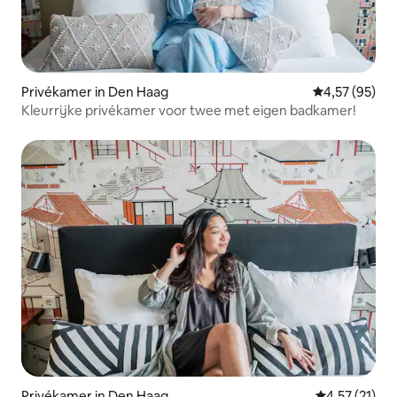
Privékamer in Den Haag
Gemiddelde be
4,57 (95)
Kleurrijke privékamer voor twee met eigen badkamer!
Privékamer in Den Haag
Gemiddelde b
4,57 (21)