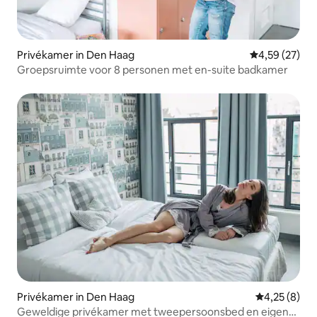
Privékamer in Den Haag
Gemiddelde be
4,59 (27)
Groepsruimte voor 8 personen met en-suite badkamer
Privékamer in Den Haag
Gemiddelde b
4,25 (8)
Geweldige privékamer met tweepersoonsbed en eigen