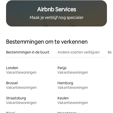
Airbnb Services
Maak je verblijf nog specialer
Bestemmingen om te verkennen
Bestemmingen in de buurt
Andere soorten verblijven
Bes
Londen
Parijs
Vakantiewoningen
Vakantiewoningen
Brussel
Hamburg
Vakantiewoningen
Vakantiewoningen
Straatsburg
Keulen
Vakantiewoningen
Vakantiewoningen