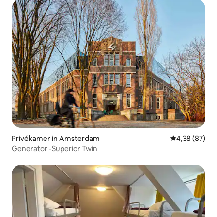
Privékamer in Amsterdam
Gemiddelde be
4,38 (87)
Generator -Superior Twin