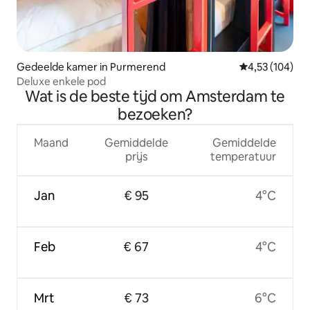
Gedeelde kamer in Purmerend
Gemiddelde beo
4,53 (104)
Deluxe enkele pod
Wat is de beste tijd om Amsterdam te
bezoeken?
Maand
Gemiddelde
Gemiddelde
prijs
temperatuur
Jan
€ 95
4°C
Feb
€ 67
4°C
Mrt
€ 73
6°C