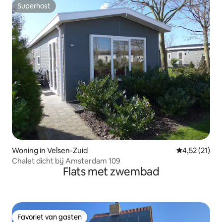
Superhost
Superhost
Woning in Velsen-Zuid
Gemiddelde b
4,52 (21)
Chalet dicht bij Amsterdam 109
Flats met zwembad
Favoriet van gasten
Favoriet van gasten