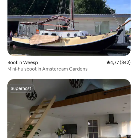
Boot in Weesp
Gemiddelde beo
4,77 (342)
Mini-huisboot in Amsterdam Gardens
Superhost
Superhost