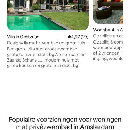
Woonboot in Ams
Gezellige en comf
Villa in Oostzaan
Gemiddelde beoordeling van 4,
4,97 (29)
onderzetter dicht
Gezellig & comfor
Designvilla met zwembad en grote tuin
woonbootapparte
AMSTERDAM
Een grote villa met groot zwembad
of 2 vrienden. Het
grote tuin zeer dicht bij Amsterdam en
ingang, woonkame
Zaanse Schans...... modern huis met
kitchenette, badk
grote keuken en grote tuin dicht bij
De lichte en zeer
Natuurpark "het Twiske". Met de bus is
studio van 35 m2 i
het op 20 minuten van het Centraal
voormalige zeiler
Station Amsterdam en met de fiets op
Mado. Bovenop heb
ongeveer 30 minuten van het
direct aan de lok
stadscentrum van Amsterdam. Ook
prachtig uitzicht 
ongeveer 25 minuten naar Volendam
1-5 minuten lopen 
met de auto.... 3 gratis parkeerplaatsen
restaurants, wink
voor het huis en ook een fitnessruimte
tramlijnen rechts
in het tuinhuis. Oostzaan is een leuk klein
Populaire voorzieningen voor woningen
historische centr
dorpje met supermarkt en
met privézwembad in Amsterdam
supermarkten op loopafstand.