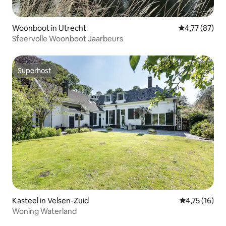
Woonboot in Utrecht
Gemiddelde be
4,77 (87)
Sfeervolle Woonboot Jaarbeurs
Superhost
Superhost
Kasteel in Velsen-Zuid
Gemiddelde b
4,75 (16)
Woning Waterland