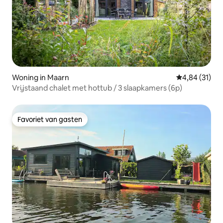
Woning in Maarn
Gemiddelde be
4,84 (31)
Vrijstaand chalet met hottub / 3 slaapkamers (6p)
Favoriet van gasten
Favoriet van gasten