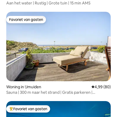
Aan het water | Rustig | Grote tuin | 15 min AMS
Favoriet van gasten
Favoriet van gasten
Woning in IJmuiden
Gemiddelde be
4,99 (80)
Sauna | 300 m naar het strand | Gratis parkeren |
Zwembad
Favoriet van gasten
Topfavoriet van gasten