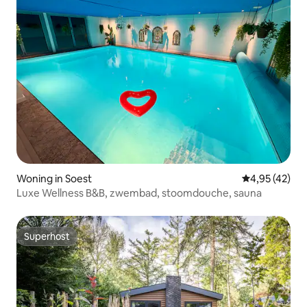
Woning in Soest
Gemiddelde be
4,95 (42)
Luxe Wellness B&B, zwembad, stoomdouche, sauna
Superhost
Superhost