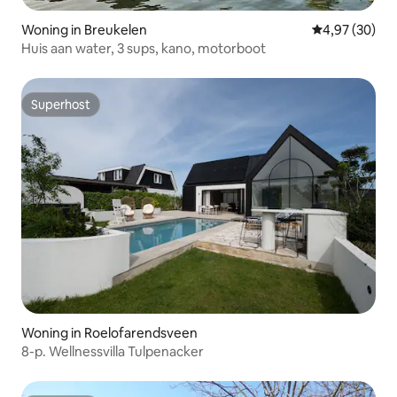
Woning in Breukelen
Gemiddelde be
4,97 (30)
Huis aan water, 3 sups, kano, motorboot
Superhost
Superhost
Woning in Roelofarendsveen
8-p. Wellnessvilla Tulpenacker