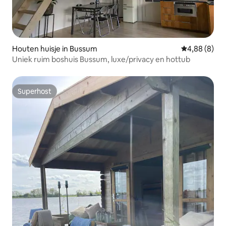
Houten huisje in Bussum
Gemiddelde b
4,88 (8)
Uniek ruim boshuis Bussum, luxe/privacy en hottub
Superhost
Superhost