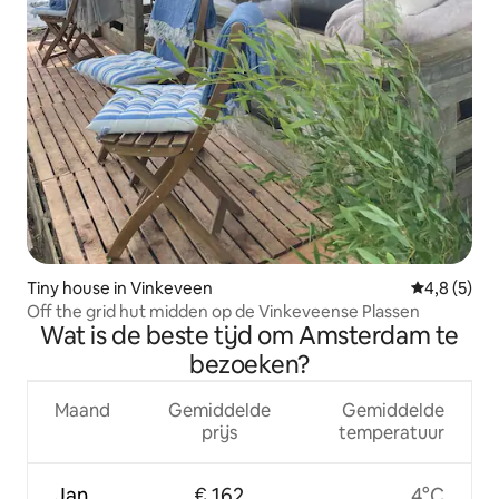
Tiny house in Vinkeveen
Gemiddelde 
4,8 (5)
Off the grid hut midden op de Vinkeveense Plassen
Wat is de beste tijd om Amsterdam te
bezoeken?
Maand
Gemiddelde
Gemiddelde
prijs
temperatuur
Jan
€ 162
4°C