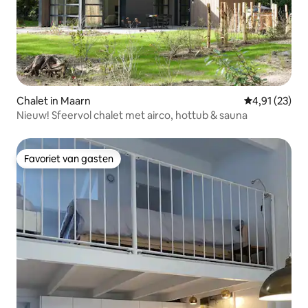
Chalet in Maarn
Gemiddelde be
4,91 (23)
Nieuw! Sfeervol chalet met airco, hottub & sauna
Favoriet van gasten
Favoriet van gasten