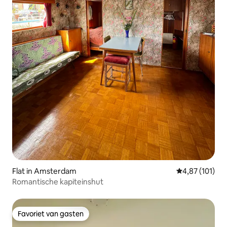
Flat in Amsterdam
Gemiddelde beo
4,87 (101)
Romantische kapiteinshut
Favoriet van gasten
Favoriet van gasten