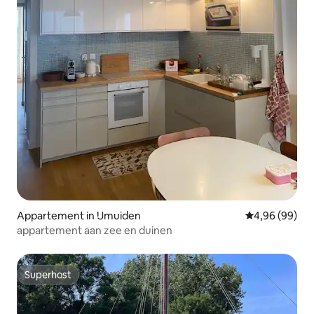
Appartement in IJmuiden
Gemiddelde be
4,96 (99)
appartement aan zee en duinen
Superhost
Superhost