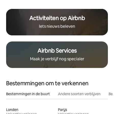
Activiteiten op Airbnb
Iets nieuws beleven
Airbnb Services
Maak je verblijf nog specialer
Bestemmingen om te verkennen
Bestemmingen in de buurt
Andere soorten verblijven
Bes
Londen
Parijs