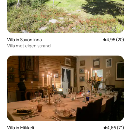
Villa in Savonlinna
Gemiddelde be
4,95 (20)
Villa met eigen strand
Villa in Mikkeli
Gemiddelde be
4,66 (71)