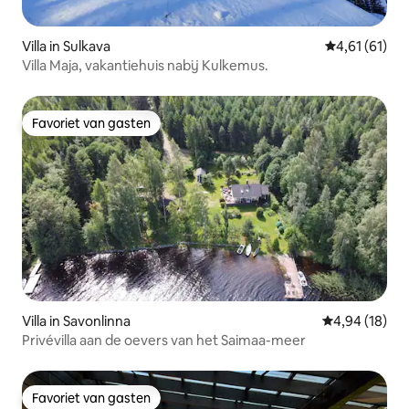
Villa in Sulkava
Gemiddelde b
4,61 (61)
Villa Maja, vakantiehuis nabij Kulkemus.
Favoriet van gasten
Favoriet van gasten
Villa in Savonlinna
Gemiddelde be
4,94 (18)
Privévilla aan de oevers van het Saimaa-meer
Favoriet van gasten
Favoriet van gasten