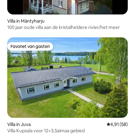
Villa in Mäntyharju
100 jaar oude villa aan de kristalheldere rivier/het meer
Favoriet van gasten
Favoriet van gasten
Villa in Juva
Gemiddelde be
4,91 (58)
Villa Kupsala voor 12+3,Saimaa gebied