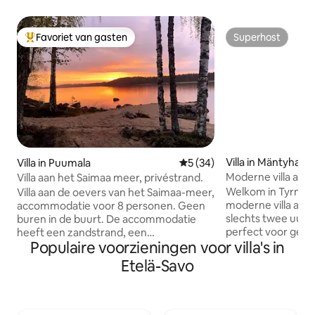
Favoriet van gasten
Superhost
Topfavoriet van gasten
Superhost
Villa in Mäntyharju
Villa in Puumala
Gemiddelde beoordeling van
5 (34)
Moderne villa aan
Villa aan het Saimaa meer, privéstrand.
Welkom in Tyrniho
Villa aan de oevers van het Saimaa-meer,
moderne villa aan
accommodatie voor 8 personen. Geen
slechts twee uur va
buren in de buurt. De accommodatie
perfect voor gezi
heeft een zandstrand, een
Populaire voorzieningen voor villa's in
beschikt over een
houtgestookte sauna, een bijgebouw,
meer, een groot te
een patio op het strand, een goed
Etelä-Savo
roeiboot en een pr
uitgeruste keuken, een Weber-gasgrill, 2
natuur. Zwem, vis
toiletten, een douche, een
bezoek een eigen 
luchtwarmtepomp, 2 SUP-boards, een
in Survaa in de buu
roeiboot, een trampoline, kinderboeken