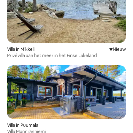
Villa in Mikkeli
Nieuwe ac
Nieuw
Privévilla aan het meer in het Finse Lakeland
Villa in Puumala
Villa Mannilanniemi