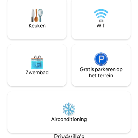
van besneeuwde b
en spelletjes. Dicht bij een discgolfbaan.
nachten bij het vuu
Hier ervaar je prachtige
luxe, all-season 
zonsondergangen en kun je een Saimaa-
om comfortabel te
ringelrob zien. Perfecte bestemming
Keuken
Wifi
maken en te onts
voor wie natuur, rust en comfort
waardeert, geschikt voor gezinnen met
kinderen.
Gratis parkeren op
Zwembad
het terrein
Airconditioning
Privévilla's