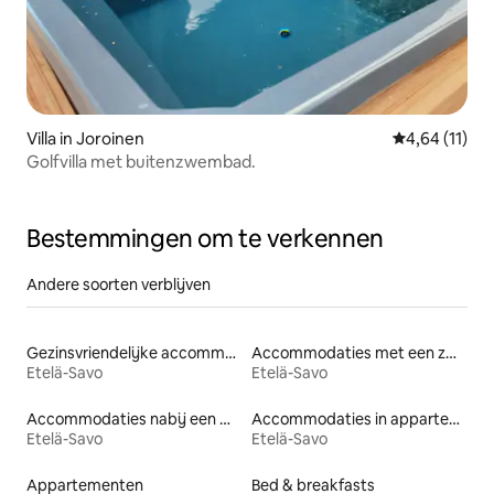
Villa in Joroinen
Gemiddelde b
4,64 (11)
Golfvilla met buitenzwembad.
Bestemmingen om te verkennen
Andere soorten verblijven
Gezinsvriendelijke accommodaties
Accommodaties met een zwembad
Etelä-Savo
Etelä-Savo
Accommodaties nabij een meer
Accommodaties in appartementen met diensten
Etelä-Savo
Etelä-Savo
Appartementen
Bed & breakfasts