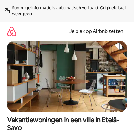
Ga
Sommige informatie is automatisch vertaald. 
Originele taal 
direct
weergeven
naar
inhoud
Je plek op Airbnb zetten
Vakantiewoningen in een villa in Etelä-
Savo