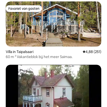
Favoriet van gasten
Favoriet van gasten
Villa in Taipalsaari
Gemiddelde beo
4,88 (251)
60 m ² Vakantieblok bij het meer Saimaa.