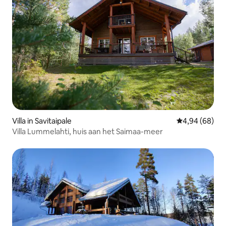
Villa in Savitaipale
Gemiddelde be
4,94 (68)
Villa Lummelahti, huis aan het Saimaa-meer