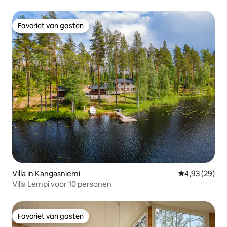
Favoriet van gasten
Favoriet van gasten
Villa in Kangasniemi
Gemiddelde be
4,93 (29)
Villa Lempi voor 10 personen
Favoriet van gasten
Favoriet van gasten