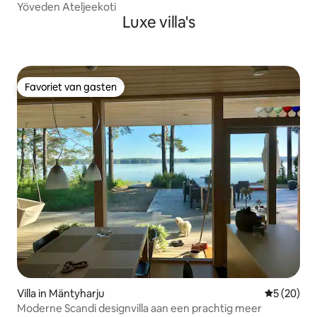
Yöveden Ateljeekoti
Luxe villa's
Favoriet van gasten
Favoriet van gasten
Villa in Mäntyharju
Gemiddelde
5 (20)
Moderne Scandi designvilla aan een prachtig meer