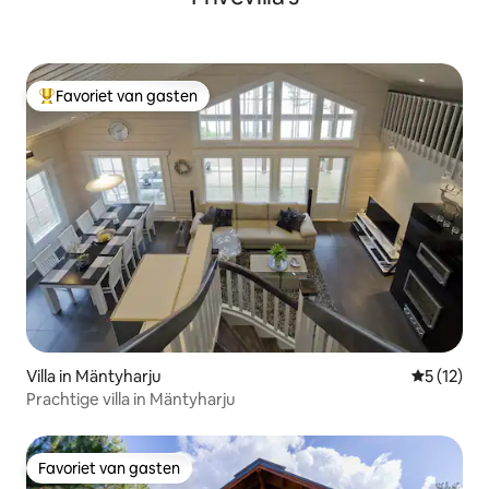
Favoriet van gasten
Topfavoriet van gasten
Villa in Mäntyharju
Gemiddeld
5 (12)
Prachtige villa in Mäntyharju
Favoriet van gasten
Favoriet van gasten