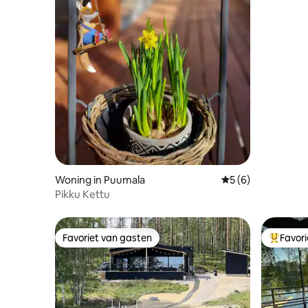
Woning in Puumala
Gemiddelde beoord
5 (6)
Pikku Kettu
Favoriet van gasten
Favor
Favoriet van gasten
Topfavor