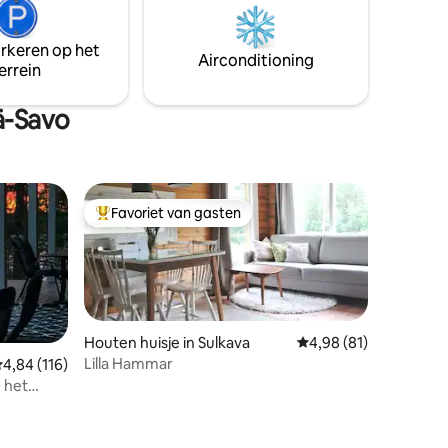
e heeft
Beddengoed en handdoeken: +15
let en een
€/persoon
arkeren op het
kroond
Airconditioning
errein
eter van
 is de
asten.
ä-Savo
Favoriet van gasten
Topfavoriet van gasten
Houten huisje in Sulkava
Gemiddelde beoordelin
4,98 (81)
Lilla Hammar
ecensies
emiddelde beoordeling van 4,84 op 5, 116 recensies
4,84 (116)
n het