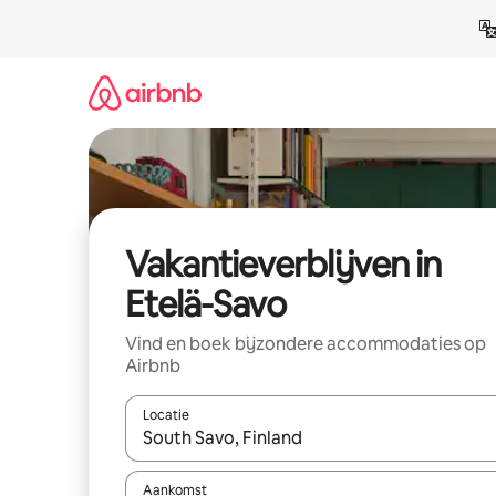
Ga
direct
naar
inhoud
Vakantieverblijven in
Etelä-Savo
Vind en boek bijzondere accommodaties op
Airbnb
Locatie
Wanneer er resultaten beschikbaar zijn, maak je 
Aankomst