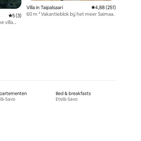
Villa in Taipalsaari
Gemiddelde beoordeling
4,88 (251)
60 m ² Vakantieblok bij het meer Saimaa.
Gemiddelde beoordeling van 5 op 5, 3 recensies
5 (3)
 villa
ecensies
partementen
Bed & breakfasts
lä-Savo
Etelä-Savo