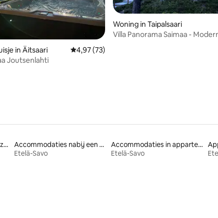
g van 4,94 op 5, 31 recensies
Woning in Taipalsaari
Villa Panorama Saimaa - Moderne
aan het meer
sje in Äitsaari
Gemiddelde beoordeling van 4,97 op 5, 73 r
4,97 (73)
aa Joutsenlahti
Accommodaties met een zwembad
Accommodaties nabij een meer
Accommodaties in appartementen met diensten
Ap
Etelä-Savo
Etelä-Savo
Ete