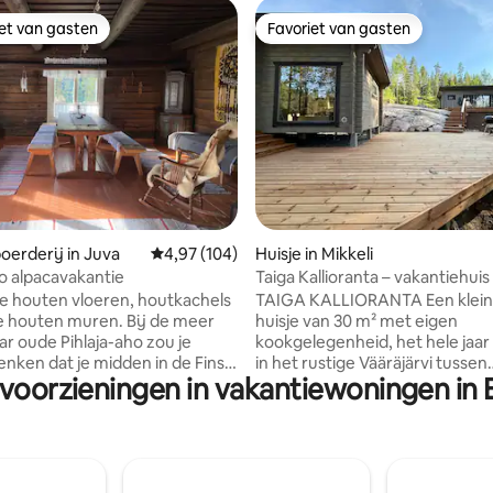
iet van gasten
Favoriet van gasten
iet van gasten
Favoriet van gasten
g van 4,92 op 5, 25 recensies
oerderij in Juva
Gemiddelde beoordeling van 4,97 op 5, 104 r
4,97 (104)
Huisje in Mikkeli
ho alpacavakantie
Taiga Kallioranta – vakantiehuis
strandsauna
 houten vloeren, houtkachels
TAIGA KALLIORANTA Een klein
e houten muren. Bij de meer
huisje van 30 m² met eigen
ar oude Pihlaja-aho zou je
kookgelegenheid, het hele jaa
nken dat je midden in de Finse
in het rustige Vääräjärvi tussen
 voorzieningen in vakantiewoningen in 
d terecht bent gekomen. Dus
Mäntyharju en Ristiina. Een rust
 zoek bent naar een ouderwetse,
toevluchtsoord voor koppels, 
feer, dan ben je hier aan het
afstand te werken of voor een 
 Pihlaja-
vakantie. Er zijn hier geen brul
e een unieke alpacavakantie
auto's of buren; in plaats daarv
en in de enige ruimte in
omgeven door pijnbomen, een