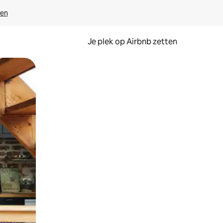
ven
Je plek op Airbnb zetten
en of swipen.