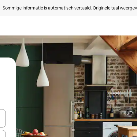
Sommige informatie is automatisch vertaald. 
Originele taal weerge
een keuze met je de pijltjestoetsen omhoog en omlaag, óf door te tikk