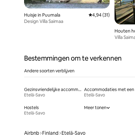
Huisje in Puumala
Gemiddelde beoordelin
4,94 (31)
Design Villa Saimaa
Houten hui
Villa Saim
Bestemmingen om te verkennen
Andere soorten verblijven
Gezinsvriendelijke accommodaties
Etelä-Savo
Etelä-Savo
Hostels
Meer tonen
Etelä-Savo
Airbnb
Finland
Etelä-Savo