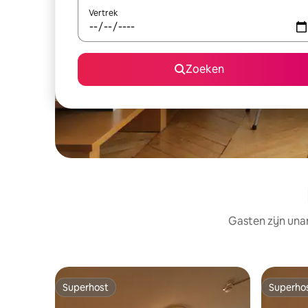
Vertrek
Zoeken
Gasten zijn una
Superhost
Superho
Superhost
Superho