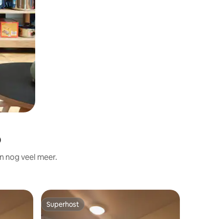
o
n nog veel meer.
Superhost
Superho
Superhost
Superho