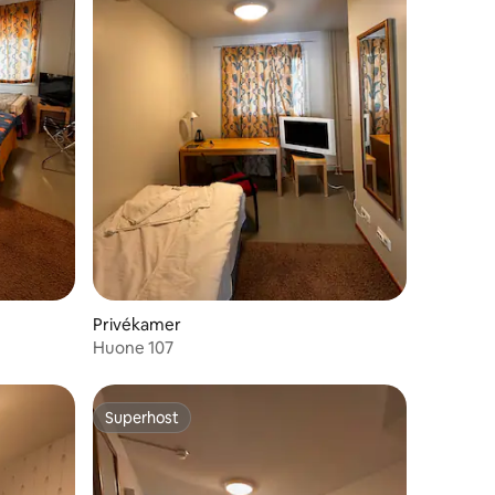
Privékamer
Huone 107
Superhost
Superhost