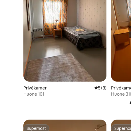
Privékamer
Gemiddelde beoord
5 (3)
Privékam
Huone 101
Huone 31
Superhost
Superho
Superhost
Superho