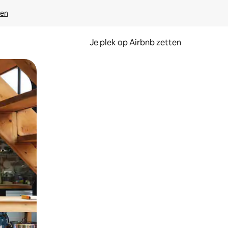
ven
Je plek op Airbnb zetten
en of swipen.