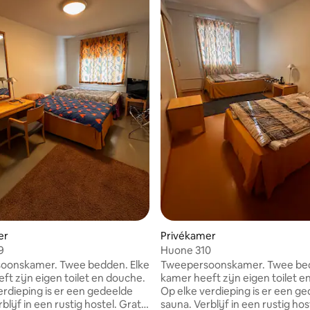
er
Privékamer
9
Huone 310
oonskamer. Twee bedden. Elke
Tweepersoonskamer. Twee bed
ft zijn eigen toilet en douche.
kamer heeft zijn eigen toilet e
erdieping is er een gedeelde
Op elke verdieping is er een g
blijf in een rustig hostel. Gratis
sauna. Verblijf in een rustig hos