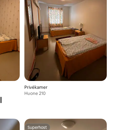
Privékamer
Huone 210
l
Superhost
Superhost