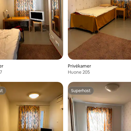
er
Privékamer
7
Huone 205
st
Superhost
st
Superhost