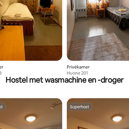
er
Privékamer
3
Huone 201
Hostel met wasmachine en -droger
st
Superhost
st
Superhost