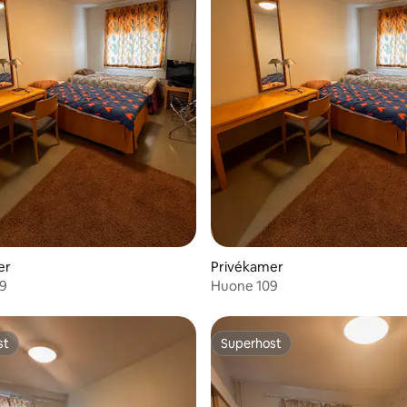
er
Privékamer
9
Huone 109
st
Superhost
st
Superhost