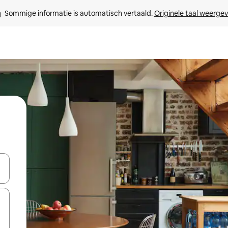
Sommige informatie is automatisch vertaald. 
Originele taal weerge
een keuze met je de pijltjestoetsen omhoog en omlaag, óf door te tikk