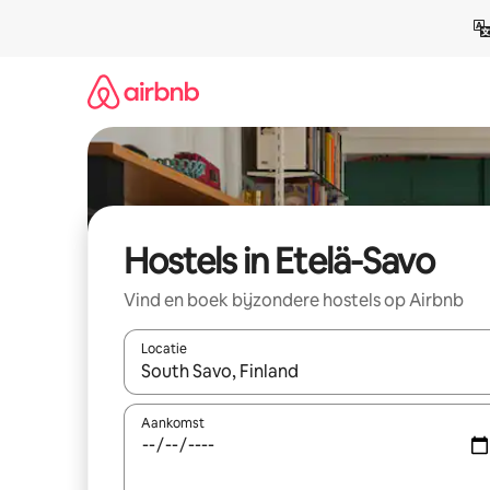
Ga
direct
naar
inhoud
Hostels in Etelä-Savo
Vind en boek bijzondere hostels op Airbnb
Locatie
Wanneer er resultaten beschikbaar zijn, maak je 
Aankomst