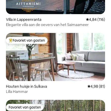
Villa in Lappeenranta
Gemiddelde beo
4,84 (116)
Elegante villa aan de oevers van het Saimaameer
Favoriet van gasten
Topfavoriet van gasten
Houten huisje in Sulkava
Gemiddelde be
4,98 (81)
Lilla Hammar
Favoriet van gasten
Favoriet van gasten