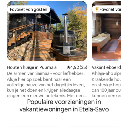
Favoriet van gasten
Favoriet van g
Favoriet van gasten
Topfavoriet van 
Houten huisje in Puumala
Gemiddelde beoordeling van 4,
4,92 (25)
Vakantieboerderij
De armen van Saimaa - voor liefhebbers
Pihlaja-aho alpaca
van rust
Als je hier op zoek bent naar een
Kraakende houten
volledige pauze van het dagelijks leven,
en stevige houten
kun je het doen en krijgen alledaagse
dan 100 jaar oude 
dingen een nieuwe betekenis. Met een
kunnen denken dat
Populaire voorzieningen in
elektrische hut ben je hier en nu
filmwereld terec
aanwezig. Een aparte zomerkeuken op
als je op zoek ben
vakantiewoningen in Etelä-Savo
een klif met de meest verbluffende
ouderwetse, rustie
landschappen is een punt om van te
hier aan het juiste adr
genieten. Gasfornuis en grill in gebruik.
boerderij van Pihl