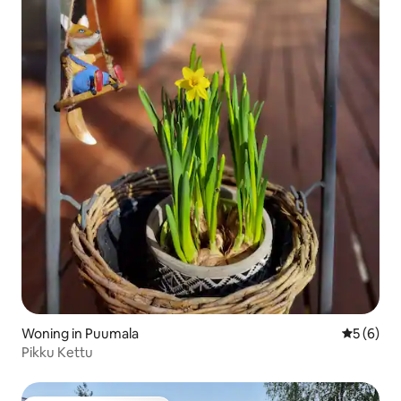
Woning in Puumala
Gemiddeld
5 (6)
Pikku Kettu