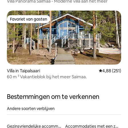
Villa Panorama Saimaa - Moderne villa aan het meer
Favoriet van gasten
Favoriet van gasten
Villa in Taipalsaari
Gemiddelde beo
4,88 (251)
60 m ² Vakantieblok bij het meer Saimaa.
Bestemmingen om te verkennen
Andere soorten verblijven
Gezinsvriendelijke accommodaties
Accommodaties met een zwembad