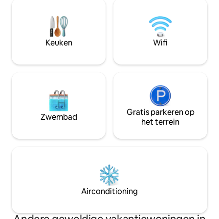
Een bed voor één in een schuur, een loft
unieke alpacavaka
in de saunaruimte en een slaapbank die
de enige ruimte in 
kan worden uitgespreid. Je hebt ook de
hectare natuurlij
beschikking over een roeiboot en een
Torppa worden be
subbord. Veel warmt op tegen een
vriendelijke alpac
Keuken
Wifi
aparte vergoeding. Een vuurplaats op
gemakkelijke verzo
het strand. In deze woning zijn veel
verantwoordelijk 
trappen, dus houd er rekening mee bij
schema.
het reserveren.
Gratis parkeren op
Zwembad
het terrein
Airconditioning