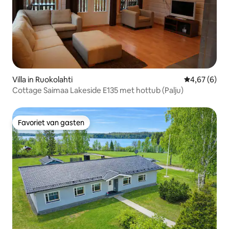
Villa in Ruokolahti
Gemiddelde b
4,67 (6)
Cottage Saimaa Lakeside E135 met hottub (Palju)
Favoriet van gasten
Favoriet van gasten