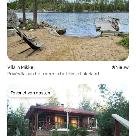
Villa in Mikkeli
Nieuwe ac
Nieuw
Privévilla aan het meer in het Finse Lakeland
Favoriet van gasten
Favoriet van gasten