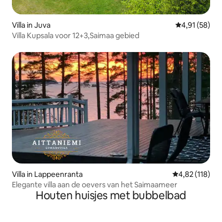
Villa in Juva
Gemiddelde be
4,91 (58)
Villa Kupsala voor 12+3,Saimaa gebied
Villa in Lappeenranta
Gemiddelde beo
4,82 (118)
Elegante villa aan de oevers van het Saimaameer
Houten huisjes met bubbelbad