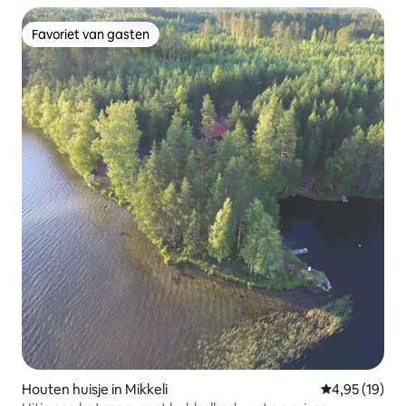
Favoriet van gasten
Favoriet van gasten
Houten huisje in Mikkeli
Gemiddelde be
4,95 (19)