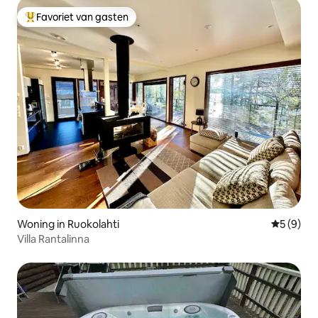
Favoriet van gasten
Topfavoriet van gasten
Woning in Ruokolahti
Gemiddeld
5 (9)
Villa Rantalinna