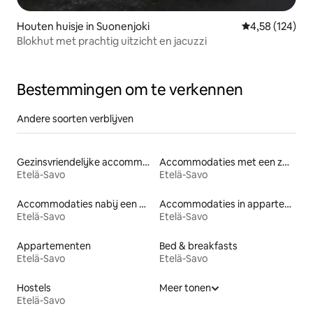
Houten huisje in Suonenjoki
Gemiddelde beo
4,58 (124)
Blokhut met prachtig uitzicht en jacuzzi
Bestemmingen om te verkennen
Andere soorten verblijven
Gezinsvriendelijke accommodaties
Accommodaties met een zwembad
Etelä-Savo
Etelä-Savo
Accommodaties nabij een meer
Accommodaties in appartementen met diensten
Etelä-Savo
Etelä-Savo
Appartementen
Bed & breakfasts
Etelä-Savo
Etelä-Savo
Hostels
Meer tonen
Etelä-Savo