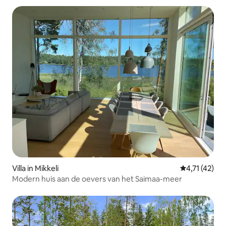
Villa in Mikkeli
Gemiddelde b
4,71 (42)
Modern huis aan de oevers van het Saimaa-meer