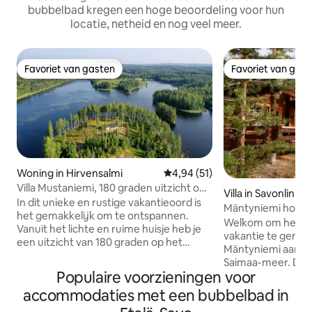
bubbelbad kregen een hoge beoordeling voor hun
locatie, netheid en nog veel meer.
Favoriet van gasten
Favoriet van gas
Favoriet van gasten
Favoriet van gas
Woning in Hirvensalmi
Gemiddelde beoordeling van 4,
4,94 (51)
Villa Mustaniemi, 180 graden uitzicht op
Villa in Savonlinna
het meer
In dit unieke en rustige vakantieoord is
Mäntyniemi houten
het gemakkelijk om te ontspannen.
van het Saimaa-m
Welkom om het hel
Vanuit het lichte en ruime huisje heb je
vakantie te geniete
een uitzicht van 180 graden op het
Mäntyniemi aan de
meer, waar je een paar otters op het
Saimaa-meer. Dit i
meer kunt zien dartelen. Je kunt ook
Populaire voorzieningen voor
een unieke kans o
een beverfamilie zien die in de buurt
vakantie in de natu
accommodaties met een bubbelbad in
bezig is. Vanuit het aparte saunagebouw
ligt midden in het
heb je ook een prachtig uitzicht op het