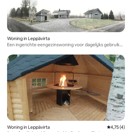
Woning in Leppävirta
Een ingerichte eengezinswoning voor dagelijks gebruik
en vrije tijd
Woning in Leppävirta
Gemiddelde 
4,75 (4)