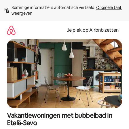
Ga
Sommige informatie is automatisch vertaald. 
Originele taal 
direct
weergeven
naar
inhoud
Je plek op Airbnb zetten
Vakantiewoningen met bubbelbad in
Etelä-Savo