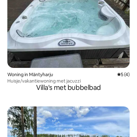
Woning in Mäntyharju
Gemiddeld
5 (4)
Huisje/vakantiewoning met jacuzzi
Villa's met bubbelbad