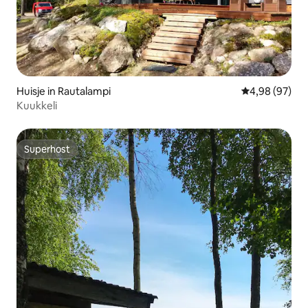
Huisje in Rautalampi
Gemiddelde be
4,98 (97)
Kuukkeli
Superhost
Superhost