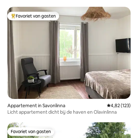
Favoriet van gasten
Topfavoriet van gasten
Appartement in Savonlinna
Gemiddelde beo
4,82 (123)
Licht appartement dicht bij de haven en Olavinlinna
Favoriet van gasten
Favoriet van gasten