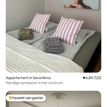
Appartement in Savonlinna
Gemiddelde beo
4,84 (122)
Handige eenkamer in het centrum
Favoriet van gasten
Topfavoriet van gasten