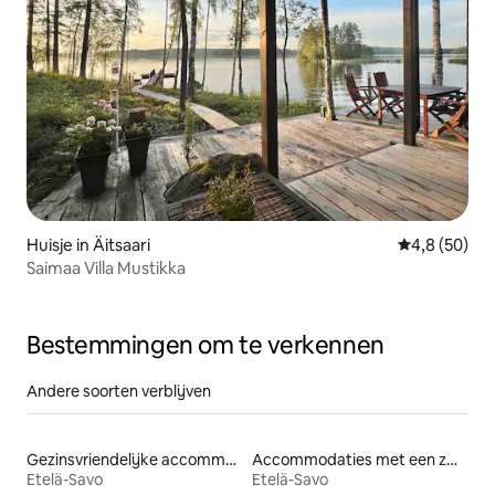
Huisje in Äitsaari
Gemiddelde b
4,8 (50)
Saimaa Villa Mustikka
Bestemmingen om te verkennen
Andere soorten verblijven
Gezinsvriendelijke accommodaties
Accommodaties met een zwembad
Etelä-Savo
Etelä-Savo