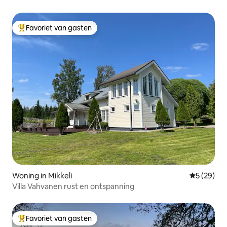
en de spa
Favoriet van gasten
Topfavoriet van gasten
Woning in Mikkeli
Gemiddelde
5 (29)
Villa Vahvanen rust en ontspanning
Favoriet van gasten
Topfavoriet van gasten