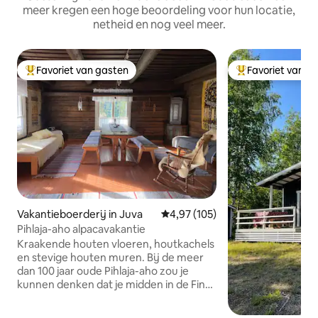
meer kregen een hoge beoordeling voor hun locatie,
netheid en nog veel meer.
Favoriet van gasten
Favoriet van g
Topfavoriet van gasten
Topfavoriet van 
Vakantieboerderij in Juva
Gemiddelde beoordeling van 4,9
4,97 (105)
Pihlaja-aho alpacavakantie
Kraakende houten vloeren, houtkachels
en stevige houten muren. Bij de meer
dan 100 jaar oude Pihlaja-aho zou je
kunnen denken dat je midden in de Finse
filmwereld terecht bent gekomen. Dus
als je op zoek bent naar een