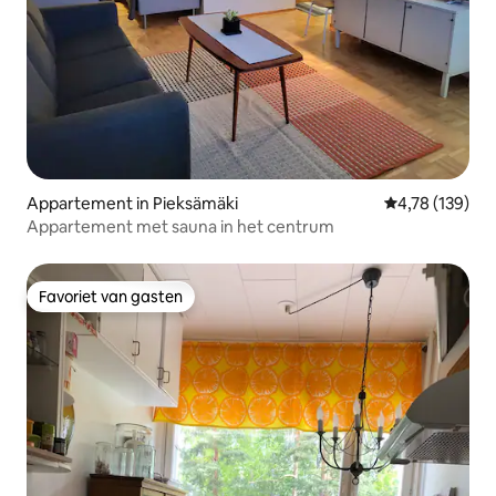
Appartement in Pieksämäki
Gemiddelde beo
4,78 (139)
Appartement met sauna in het centrum
Favoriet van gasten
Favoriet van gasten