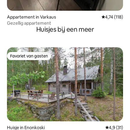
Appartement in Varkaus
Gemiddelde be
4,74 (118)
Gezellig appartement
Huisjes bij een meer
Favoriet van gasten
Favoriet van gasten
Huisje in Enonkoski
Gemiddelde 
4,9 (31)