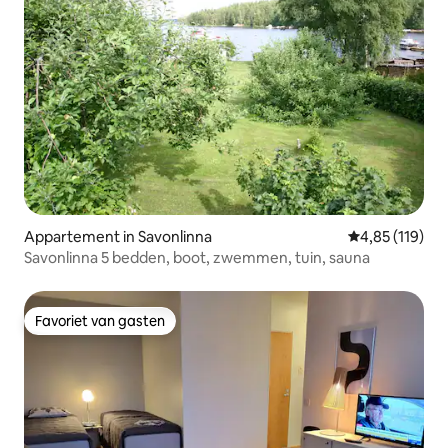
Appartement in Savonlinna
Gemiddelde beo
4,85 (119)
Savonlinna 5 bedden, boot, zwemmen, tuin, sauna
Favoriet van gasten
Favoriet van gasten