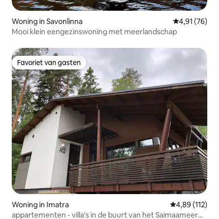
Woning in Savonlinna
Gemiddelde be
4,91 (76)
Mooi klein eengezinswoning met meerlandschap
Favoriet van gasten
Favoriet van gasten
Woning in Imatra
Gemiddelde beo
4,89 (112)
appartementen - villa's in de buurt van het Saimaameer