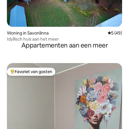
Woning in Savonlinna
Gemiddelde
5 (49)
Idyllisch huis aan het meer
Appartementen aan een meer
Favoriet van gasten
Topfavoriet van gasten