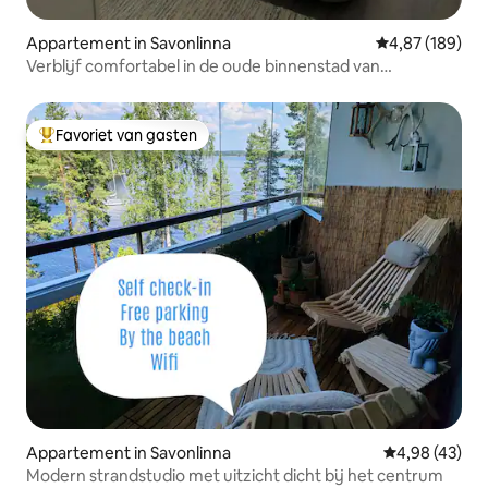
Appartement in Savonlinna
Gemiddelde beo
4,87 (189)
Verblijf comfortabel in de oude binnenstad van
Savonlinna
Favoriet van gasten
Topfavoriet van gasten
Appartement in Savonlinna
Gemiddelde be
4,98 (43)
Modern strandstudio met uitzicht dicht bij het centrum