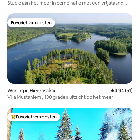
Studio aan het meer in combinatie met een vrijstaand
huis
Favoriet van gasten
Favoriet van gasten
Woning in Hirvensalmi
Gemiddelde be
4,94 (51)
Villa Mustaniemi, 180 graden uitzicht op het meer
Favoriet van gasten
Topfavoriet van gasten