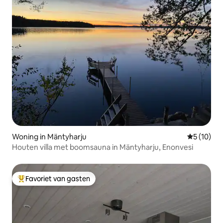
Woning in Mäntyharju
Gemiddelde
5 (10)
Houten villa met boomsauna in Mäntyharju, Enonvesi
Favoriet van gasten
Topfavoriet van gasten