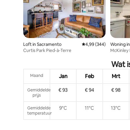
Loft in Sacramento
Gemiddelde beoordeling
4,99 (344)
Woning in
Curtis Park Pied-à-Terre
McKinley 
Craftsma
Wat i
Maand
Jan
Feb
Mrt
€ 93
€ 94
€ 98
Gemiddelde
prijs
9°C
11°C
13°C
Gemiddelde
temperatuur