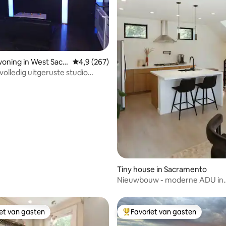
eling van 5 op 5, 5 recensies
oning in West Sacr
Gemiddelde beoordeling van 4,9 op 5, 267 r
4,9 (267)
olledig uitgeruste studio
g van huis"
Tiny house in Sacramento
Nieuwbouw - moderne ADU in
Sacramento
iet van gasten
Favoriet van gasten
iet van gasten
Topfavoriet van gasten