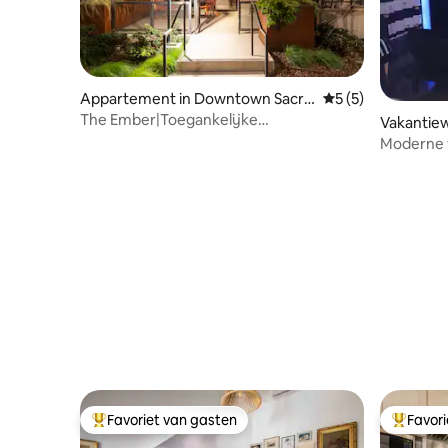
Appartement in Downtown Sacra
Gemiddelde beoord
5 (5)
mento
The Ember|Toegankelijke
Vakantiew
locatie|Patio+sauna+kingsize bedden
amento
Moderne v
"thuis we
Favoriet van gasten
Favor
Topfavoriet van gasten
Topfavor