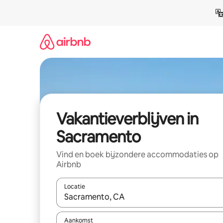
Ga
direct
naar
inhoud
Vakantieverblijven in
Sacramento
Vind en boek bijzondere accommodaties op
Airbnb
Locatie
Wanneer er resultaten beschikbaar zijn, maak je 
Aankomst