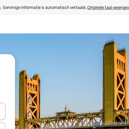
Sommige informatie is automatisch vertaald. 
Originele taal weerge
een keuze met je de pijltjestoetsen omhoog en omlaag, óf door te tikk