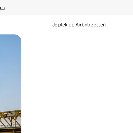
ven
Je plek op Airbnb zetten
en of swipen.