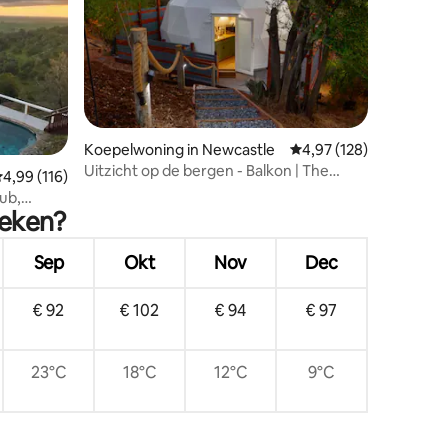
Koepelwoning in Newcastle
Gemiddelde beoordeling
4,97 (128)
ecensies
Uitzicht op de bergen - Balkon | The
emiddelde beoordeling van 4,99 op 5, 116 recensies
4,99 (116)
Dome
ub,
oeken?
Sep
Okt
Nov
Dec
€ 92
€ 102
€ 94
€ 97
23°C
18°C
12°C
9°C