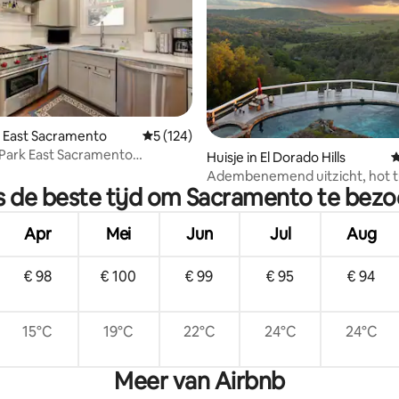
 van 4,99 op 5, 344 recensies
 East Sacramento
Gemiddelde beoordeling van 5 op 5, 124 r
5 (124)
Park East Sacramento
Huisje in El Dorado Hills
G
n-woning
Adembenemend uitzicht, hot t
s de beste tijd om Sacramento te bez
zwembad
Apr
Mei
Jun
Jul
Aug
€ 98
€ 100
€ 99
€ 95
€ 94
15°C
19°C
22°C
24°C
24°C
Meer van Airbnb