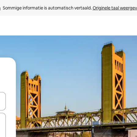
Sommige informatie is automatisch vertaald. 
Originele taal weerge
een keuze met je de pijltjestoetsen omhoog en omlaag, óf door te tikk