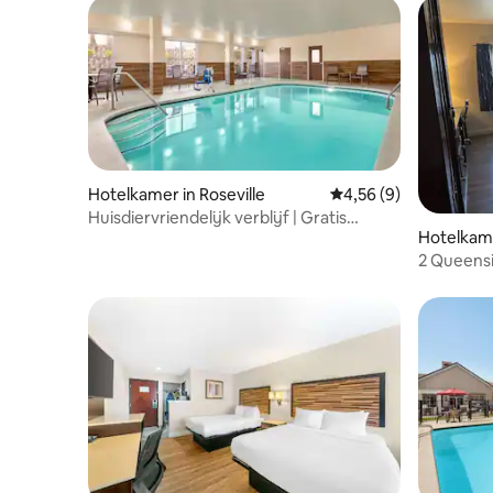
Hotelkamer in Roseville
Gemiddelde beoordeli
4,56 (9)
Huisdiervriendelijk verblijf | Gratis
Hotelkame
ontbijt + binnenzwembad
2 Queensi
Met balk