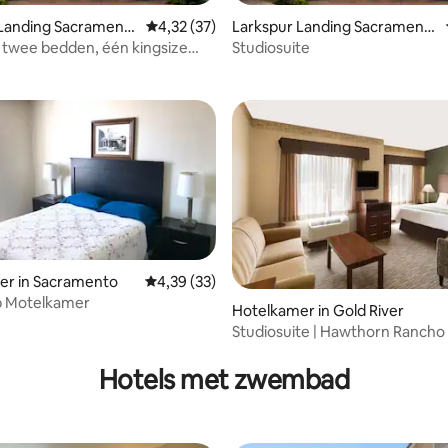
 Landing Sacrament
Gemiddelde beoordeling van 4,32 op 5, 37 r
4,32 (37)
Larkspur Landing Sacrament
ng van 4,43 op 5, 7 recensies
-Suite Hotel
o - An All-Suite Hotel
 twee bedden, één kingsize
Studiosuite
én queensize bed
g van 3,89 op 5, 19 recensies
er in Sacramento
Gemiddelde beoordeling van 4,39 op 5, 33 r
4,39 (33)
p Motelkamer
Hotelkamer in Gold River
Studiosuite | Hawthorn Rancho |
Lake Natoma
Hotels met zwembad