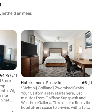
o
, netheid en meer.
Hotelkam
Superho
Superho
*Dicht bij
Binnenz
Discover
this hot
Cordova, 
State Uni
and the 
Whether 
outdoor a
Gemiddelde beoordeling van 4,79 op 5, 24 recensies
4,79 (24)
enjoy mod
 Store
ecensies
Hotelkamer in Roseville
Gemiddelde beoor
5 (4)
breakfast
stop
*Dicht bij Golfland | Zwembad Gratis
pool, and
ento. Wij
ontbijt. Volledig uitgeruste keuken
Your California stay starts here, just
historic 
rs te
minutes from Golfland Sunsplash and
scenic hi
an het
Westfield Galleria. This all-suite Roseville
districts
bieden
hotel offers space to unwind with a full
odatie,