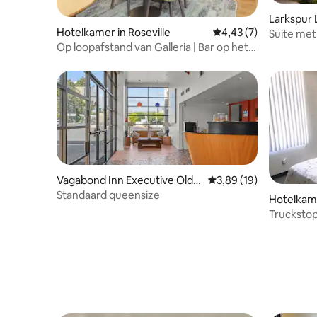
Larkspur
Hotelkamer in Roseville
Gemiddelde beoordeli
4,43 (7)
o - An All
Suite met
Op loopafstand van Galleria | Bar op het
bed en é
terrein. Fitnesscentrum
Vagabond Inn Executive Old T
Gemiddelde beoordelin
3,89 (19)
own
Standaard queensize
Hotelkam
Trucksto