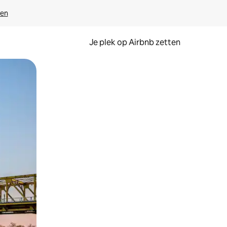
ven
Je plek op Airbnb zetten
en of swipen.