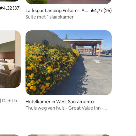
ecensies
Gemiddelde beoordeling van 4,32 op 5, 37 recensies
4,32 (37)
Larkspur Landing Folsom - An
Gemiddelde beoordeli
4,77 (26)
All-Suite Hotel
Suite met 1 slaapkamer
ecensies
 Dicht bij
Hotelkamer in West Sacramento
Thuis weg van huis - Great Value Inn -
Kamer 4