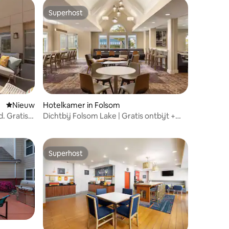
Superhost
Superhost
Nieuwe accommodatie
Nieuw
Hotelkamer in Folsom
. Gratis
Dichtbij Folsom Lake | Gratis ontbijt +
complete keuken
Superhost
Superhost