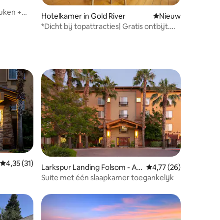
uken +
Hotelkamer in Gold River
Nieuwe accommoda
Nieuw
*Dicht bij topattracties| Gratis ontbijt.
Binnenzwembad
Gemiddelde beoordeling van 4,35 op 5, 31 recensies
4,35 (31)
Larkspur Landing Folsom - An
Gemiddelde beoordeli
4,77 (26)
All-Suite Hotel
Suite met één slaapkamer toegankelijk