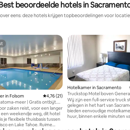
Best beoordeelde hotels in Sacrament
rover eens: deze hotels krijgen topbeoordelingen voor locatie
st
st
Hotelkamer in Sacramento
Truckstop Motel boven General
g van 4,73 op 5, 62 recensies
r in Folsom
Gemiddelde beoordeling van 4,76 op 5, 21 r
4,76 (21)
Wij zijn een full-service truck 
atoma-meer | Gratis ontbijt.
gelegen in het hart van Sacram
. Keuken
oor zaken reist, voor een langer
bieden eenvoudige motelkame
of een weekendje weg, dit hotel
huur, binnen enkele minuten v
is je flexibele thuisbasis tussen
centrum van Sacramento! Wij 
isco en Lake Tahoe. Ruime
een veilige en schone accomm