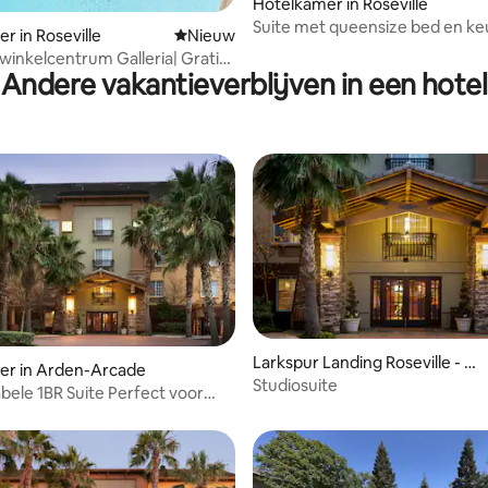
Hotelkamer in Roseville
Suite met queensize bed en ke
ng van 3,75 op 5, 8 recensies
r in Roseville
Nieuwe accommodatie
Nieuw
gratis ontbijt en zwembad
 winkelcentrum Galleria| Gratis
Andere vakantieverblijven in een hotel
 volledig uitgeruste keuken
g van 3,89 op 5, 19 recensies
Larkspur Landing Roseville - A
er in Arden-Arcade
n All-Suite Hotel
Studiosuite
ele 1BR Suite Perfect voor
erblijven