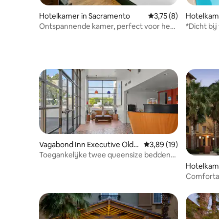
Hotelkamer in Sacramento
Gemiddelde beoordeli
3,75 (8)
Hotelkame
Ontspannende kamer, perfect voor het
*Dicht bij
verkennen van het oude Sacramento
ontbijt +
Vagabond Inn Executive Old T
Gemiddelde beoordelin
3,89 (19)
own
Toegankelijke twee queensize bedden
met rolstoeltoegankelijke douche
Hotelkam
Comfortab
langere v