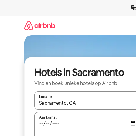
Ga
direct
naar
inhoud
Hotels in Sacramento
Vind en boek unieke hotels op Airbnb
Locatie
Wanneer er resultaten beschikbaar zijn, maak je 
Aankomst