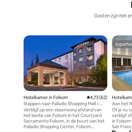
Gasten zijn het e
Superho
Superho
Hotelkamer in Folsom
Gemiddelde beoordelin
4,73 (62)
Hotelkame
Stappen naar Palladio Shopping Mall +
Aan het N
Bistro & Fitness
Zwembad
Verblijf op een steenworp afstand van
Of je nu v
het beste van Folsom in het Courtyard
verblijf 
Sacramento Folsom, in de buurt van het
in Folsom 
Palladio Shopping Center, Folsom
San Franc