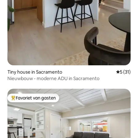
Tiny house in Sacramento
Gemiddeld
5 (31)
Nieuwbouw - moderne ADU in Sacramento
Favoriet van gasten
Topfavoriet van gasten