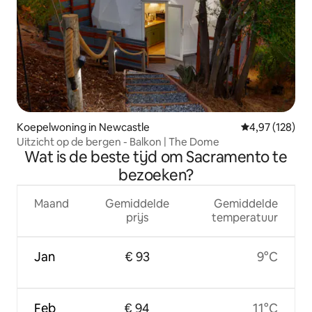
Koepelwoning in Newcastle
Gemiddelde beo
4,97 (128)
Uitzicht op de bergen - Balkon | The Dome
Wat is de beste tijd om Sacramento te
bezoeken?
Maand
Gemiddelde
Gemiddelde
prijs
temperatuur
Jan
€ 93
9°C
Feb
€ 94
11°C