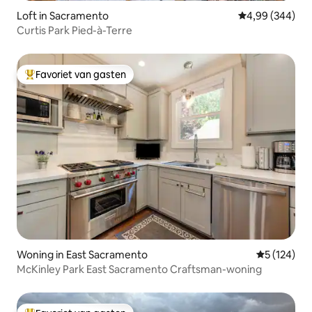
Loft in Sacramento
Gemiddelde beo
4,99 (344)
Curtis Park Pied-à-Terre
Favoriet van gasten
Topfavoriet van gasten
Woning in East Sacramento
Gemiddelde 
5 (124)
McKinley Park East Sacramento Craftsman-woning