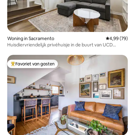
Woning in Sacramento
Gemiddelde be
4,99 (79)
Huisdiervriendelijk privéhuisje in de buurt van UCD
Medical Cntr
Favoriet van gasten
Topfavoriet van gasten