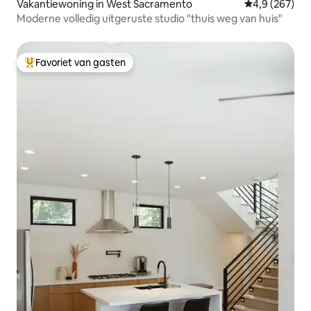
Vakantiewoning in West Sacramento
Gemiddelde be
4,9 (267)
Moderne volledig uitgeruste studio "thuis weg van huis"
Favoriet van gasten
Topfavoriet van gasten