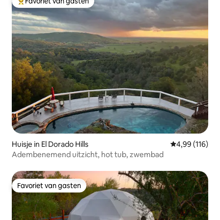
Favoriet van gasten
Topfavoriet van gasten
Huisje in El Dorado Hills
Gemiddelde beo
4,99 (116)
Adembenemend uitzicht, hot tub, zwembad
Favoriet van gasten
Favoriet van gasten