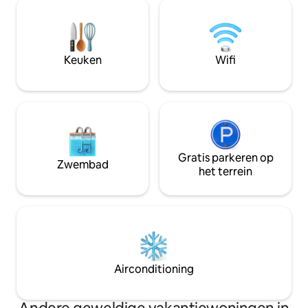
uitgeruste keuken, neem een bad in de
leuningen voor een
buitenspa, speel in de speelkamer of
onbelemmerd pano
kom na zonsondergang samen bij de
de oceaan. Zonder
vuurplaats. Wijnhuizen,
voelt het heerlijk 
boerderijkraampjes, winkels en
Onlangs gerenove
Keuken
Wifi
wandelpaden in de buurt zijn geweldige
en woonkamer. Op
uitstapjes voor koppels, families en
wandeling van het
vrienden.
restaurants.
Gratis parkeren op
Zwembad
het terrein
Airconditioning