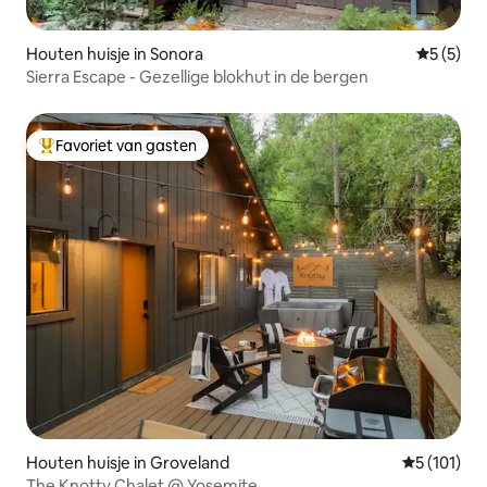
Houten huisje in Sonora
Gemiddeld
5 (5)
Sierra Escape - Gezellige blokhut in de bergen
Favoriet van gasten
Topfavoriet van gasten
Houten huisje in Groveland
Gemiddelde
5 (101)
The Knotty Chalet @ Yosemite