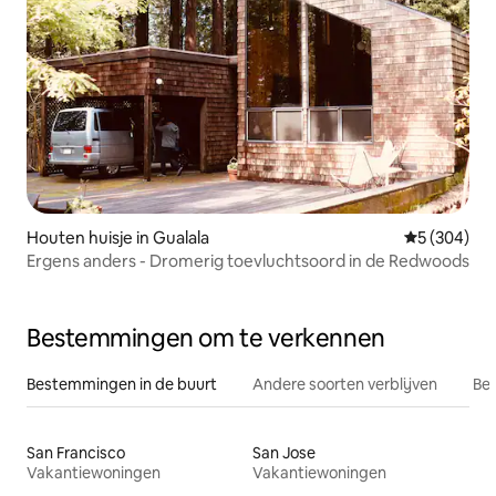
Houten huisje in Gualala
Gemiddelde 
5 (304)
Ergens anders - Dromerig toevluchtsoord in de Redwoods
Bestemmingen om te verkennen
Bestemmingen in de buurt
Andere soorten verblijven
Bes
San Francisco
San Jose
Vakantiewoningen
Vakantiewoningen