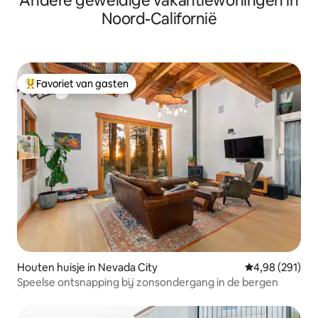
Andere geweldige vakantiewoningen in
Noord-Californië
Favoriet van gasten
Topfavoriet van gasten
Houten huisje in Nevada City
Gemiddelde beo
4,98 (291)
Speelse ontsnapping bij zonsondergang in de bergen