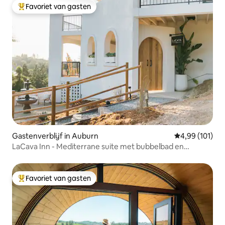
Favoriet van gasten
Topfavoriet van gasten
Gastenverblijf in Auburn
Gemiddelde beo
4,99 (101)
LaCava Inn - Mediterrane suite met bubbelbad en
uitzicht!
Favoriet van gasten
Topfavoriet van gasten