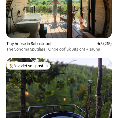
Tiny house in Sebastopol
Gemiddelde 
5 (215)
The Sonoma Spyglass | Ongelooflijk uitzicht + sauna
Favoriet van gasten
Topfavoriet van gasten