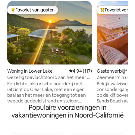
Favoriet van gasten
Favoriet van g
Topfavoriet van gasten
Topfavoriet van 
Woning in Lower Lake
Gemiddelde beoordeling van 4,9
4,94 (117)
Gastenverblijf in
n
Gezellig toevluchtsoord aan het meer -
Zeemeermin uitzi
privé-paden en strand
Prachtig Hui
Een lichte, historische boerderij met
Bekijk walvissen 
uitzicht op Clear Lake, met een eigen
zonsondergangen v
baai aan het meer en toegang tot een
op de klif boven h
tweede gedeeld strand en steiger.
Sands Beach aan d
Populaire voorzieningen in
Schilderachtige uitzichten, privé-paden
Mermaids View lig
en ruime binnen- en buitenruimtes voor
van de kliffen en b
vakantiewoningen in Noord-Californië
bijeenkomsten zijn ideaal om samen te
vanuit vogelperspe
ontspannen. Geniet van maaltijden op
en de brekende golv
de overdekte veranda, kook in de goed
ruime terras heeft