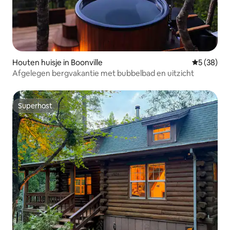
Houten huisje in Boonville
Gemiddelde
5 (38)
Afgelegen bergvakantie met bubbelbad en uitzicht
Superhost
Superhost