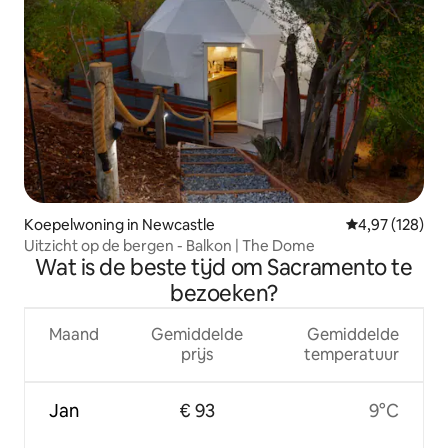
Koepelwoning in Newcastle
Gemiddelde beo
4,97 (128)
Uitzicht op de bergen - Balkon | The Dome
Wat is de beste tijd om Sacramento te
bezoeken?
Maand
Gemiddelde
Gemiddelde
prijs
temperatuur
Jan
€ 93
9°C