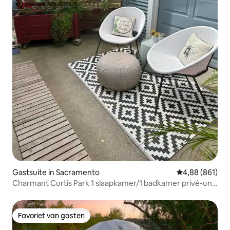
Gastsuite in Sacramento
Gemiddelde beo
4,88 (861)
Charmant Curtis Park 1 slaapkamer/1 badkamer privé-unit
met airconditioning
Favoriet van gasten
Favoriet van gasten