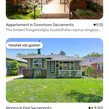
Appartement in Downtown Sacramento
Gemiddeld
5 (5)
The Ember|Toegankelijke locatie|Patio+sauna+kingsize
bedden
Favoriet van gasten
Favoriet van gasten
Woning in East Sacramento
Gemiddelde b
4,9 (61)