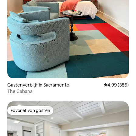
Gastenverblijf in Sacramento
Gemiddelde beo
4,99 (386)
The Cabana
Favoriet van gasten
Favoriet van gasten