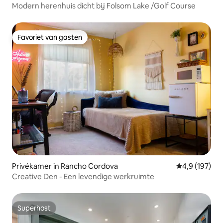
Modern herenhuis dicht bij Folsom Lake /Golf Course
Favoriet van gasten
Favoriet van gasten
Privékamer in Rancho Cordova
Gemiddelde be
4,9 (197)
Creative Den - Een levendige werkruimte
Superhost
Superhost