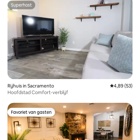
Superhost
Superhost
Rijhuis in Sacramento
Gemiddelde be
4,89 (53)
Hoofdstad Comfort-verblijf
Favoriet van gasten
Favoriet van gasten