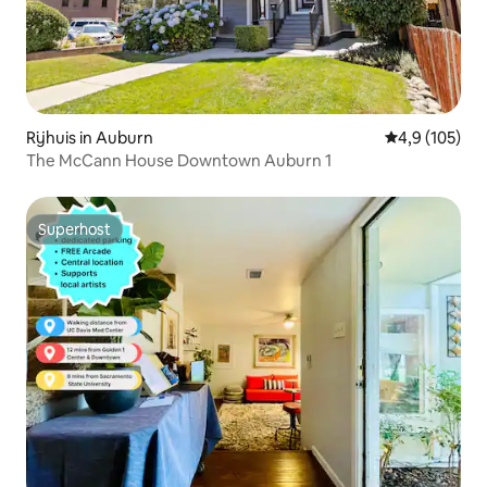
Rijhuis in Auburn
Gemiddelde be
4,9 (105)
The McCann House Downtown Auburn 1
Superhost
Superhost