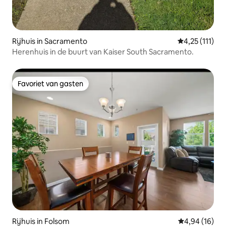
Rijhuis in Sacramento
Gemiddelde be
4,25 (111)
Herenhuis in de buurt van Kaiser South Sacramento.
Favoriet van gasten
Favoriet van gasten
Rijhuis in Folsom
Gemiddelde be
4,94 (16)