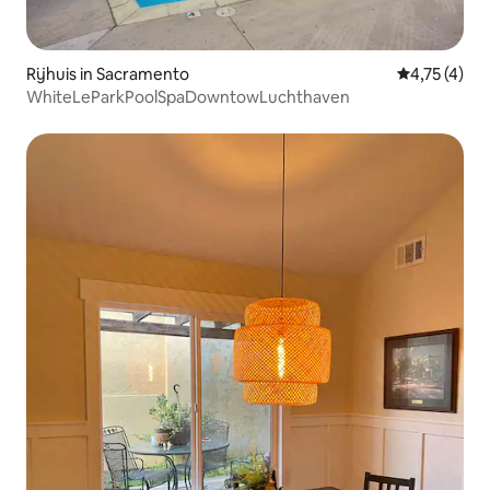
Rijhuis in Sacramento
Gemiddelde 
4,75 (4)
WhiteLeParkPoolSpaDowntowLuchthaven