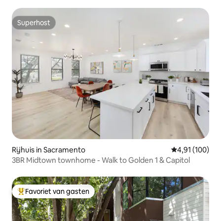
Superhost
Superhost
Rijhuis in Sacramento
Gemiddelde beo
4,91 (100)
3BR Midtown townhome - Walk to Golden 1 & Capitol
Favoriet van gasten
Topfavoriet van gasten