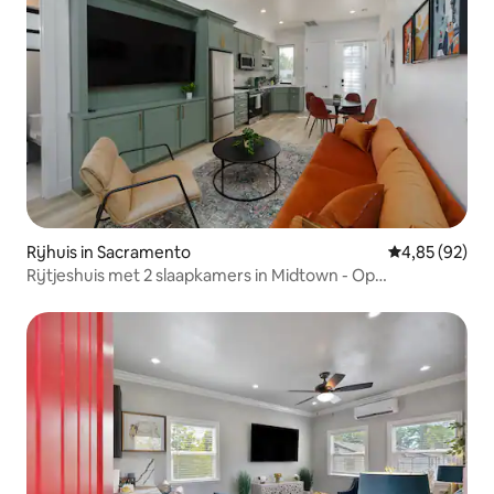
Rijhuis in Sacramento
Gemiddelde be
4,85 (92)
Rijtjeshuis met 2 slaapkamers in Midtown - Op
loopafstand van Golden 1 en Capitol