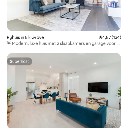
Rijhuis in Elk Grove
Gemiddelde beo
4,87 (134)
🌟 Modern, luxe huis met 2 slaapkamers en garage voor 1
auto.
Superhost
Superhost