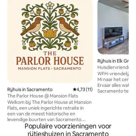
Rijhuis in Elk Grov
Huisdiervriendelij
met balkon!
WFH-vriendelijk | 
Mi naar het cent
Ervaar alles wat 
Rijhuis in Sacramento
Gemiddelde beoordeling van 4,
4,73 (11)
Sacramento te bie
The Parlor House @ Mansion Flats
vakantiewoning m
Welkom bij The Parlor House at Mansion
badkamers in Elk 
Flats, een uniek ingerichte retraite in
stadshuis heeft sm
een van de meest historische en
keuken en een ge
levendige buurten van Sacramento.
biedt alles wat nod
Populaire voorzieningen voor
Deze stijlvolle unit is de hele bovenste
stressvrij verblij
verdieping van een duplex, die vintage
van Sacramento e
rijtjeshuizen in Sacramento