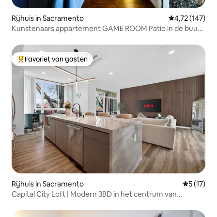
Rijhuis in Sacramento
Gemiddelde beo
4,72 (147)
Kunstenaars appartement GAME ROOM Patio in de buurt
van UC Med Center
Favoriet van gasten
Topfavoriet van gasten
Rijhuis in Sacramento
Gemiddeld
5 (17)
Capital City Loft | Modern 3BD in het centrum van
Sacramento