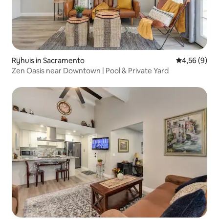
Rijhuis in Sacramento
Gemiddelde b
4,56 (9)
Zen Oasis near Downtown | Pool & Private Yard