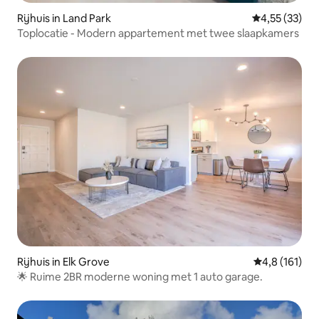
Rijhuis in Land Park
Gemiddelde be
4,55 (33)
Toplocatie - Modern appartement met twee slaapkamers
Rijhuis in Elk Grove
Gemiddelde b
4,8 (161)
🌟 Ruime 2BR moderne woning met 1 auto garage.