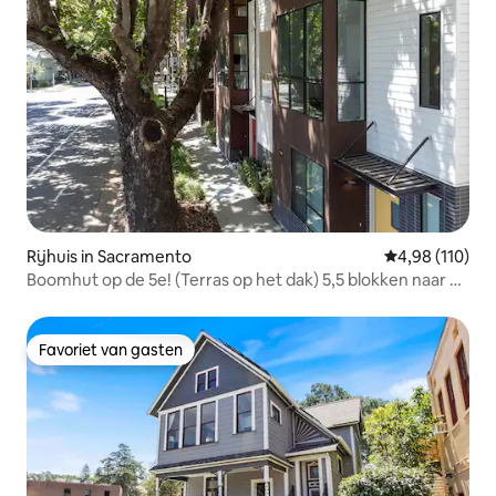
Rijhuis in Sacramento
Gemiddelde beo
4,98 (110)
Boomhut op de 5e! (Terras op het dak) 5,5 blokken naar G-
1!
Favoriet van gasten
Favoriet van gasten