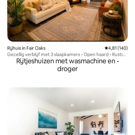
Rijhuis in Fair Oaks
Gemiddelde beo
4,81 (140)
Gezellig verblijf met 3 slaapkamers • Open haard • Rustige
Rijtjeshuizen met wasmachine en -
omgeving
droger