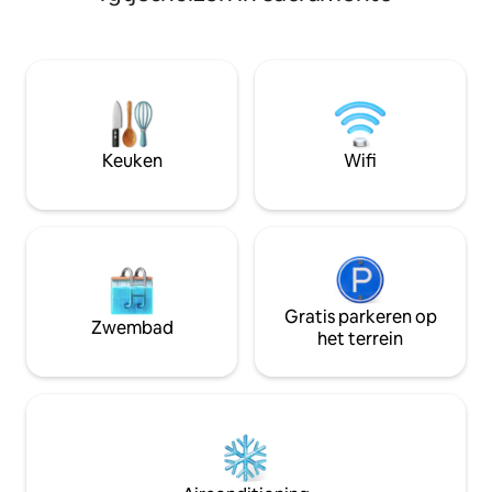
charme combineert met moderne flair,
Art Museum of de
op slechts enkele stappen van de beste
bezoek het nabijg
restaurants, entertainment en culturele
Grove voor een o
attracties van de stad. Binnen vind je een
zorgvuldig samengestelde inrichting,
comfortabele meubels en alle
voorzieningen die je nodig hebt voor
een ontspannen en plezierig verblijf.
Keuken
Wifi
Gratis parkeren op
Zwembad
het terrein