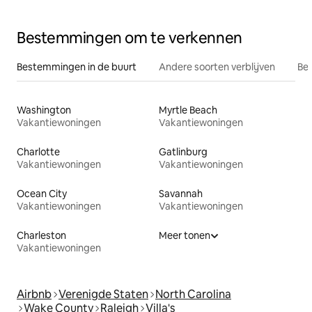
Bestemmingen om te verkennen
Bestemmingen in de buurt
Andere soorten verblijven
Bes
Washington
Myrtle Beach
Vakantiewoningen
Vakantiewoningen
Charlotte
Gatlinburg
Vakantiewoningen
Vakantiewoningen
Ocean City
Savannah
Vakantiewoningen
Vakantiewoningen
Charleston
Meer tonen
Vakantiewoningen
Airbnb
Verenigde Staten
North Carolina
Wake County
Raleigh
Villa's