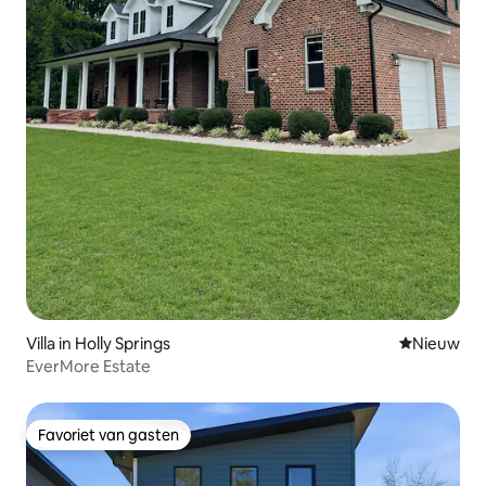
Villa in Holly Springs
Nieuwe ac
Nieuw
EverMore Estate
Favoriet van gasten
Favoriet van gasten