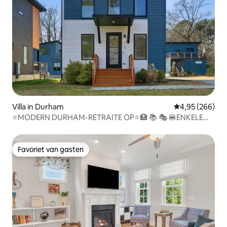
Villa in Durham
Gemiddelde beo
4,95 (266)
⭐️MODERN DURHAM-RETRAITE OP⭐️🏥 📚 🎭 🍔ENKELE
MINUTEN AFSTAND
Favoriet van gasten
Favoriet van gasten