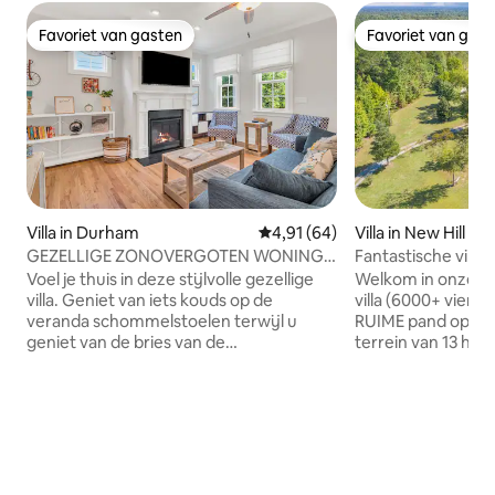
Favoriet van gasten
Favoriet van gas
Favoriet van gasten
Favoriet van gas
Villa in Durham
Gemiddelde beoordeling van 4,
4,91 (64)
Villa in New Hill
GEZELLIGE ZONOVERGOTEN WONING /
Fantastische villa
MODERNE VILLA VLAKBIJ HET
aan het meer van 
Voel je thuis in deze stijlvolle gezellige
Welkom in onze fa
CENTRUM
villa. Geniet van iets kouds op de
villa (6000+ vierk
veranda schommelstoelen terwijl u
RUIME pand op een
geniet van de bries van de
terrein van 13 hec
plafondventilatoren of geniet van een
in North Carolina. 
avond in de afgeschermde veranda.
welkom u en uw fam
Vind alle comfort van thuis met de open
van dat u hier ee
plattegrond. Geniet van het eclectische
verblijf zult hebb
nachtleven van Durham op minder dan
stijlvolle, rustieke
vijf minuten rijden. Comfortabele
landelijke uitstrali
bedden met uitnodigend beddengoed.
slechts 1,5 km afs