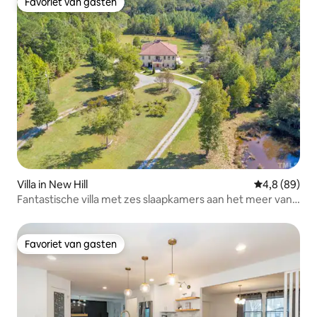
Favoriet van gasten
Favoriet van gasten
Villa in New Hill
Gemiddelde b
4,8 (89)
Fantastische villa met zes slaapkamers aan het meer van
Jordanië
Favoriet van gasten
Favoriet van gasten