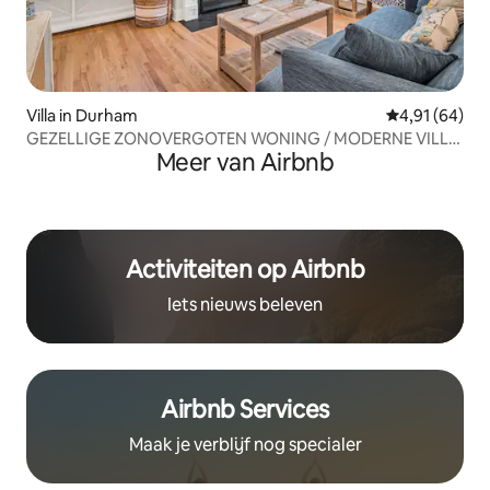
Villa in Durham
Gemiddelde be
4,91 (64)
GEZELLIGE ZONOVERGOTEN WONING / MODERNE VILLA
Meer van Airbnb
VLAKBIJ HET CENTRUM
Activiteiten op Airbnb
Iets nieuws beleven
Airbnb Services
Maak je verblijf nog specialer