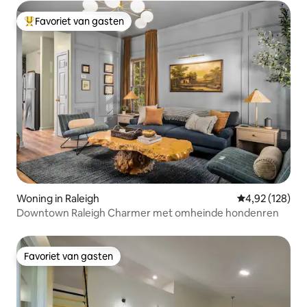
Favoriet van gasten
Topfavoriet van gasten
Woning in Raleigh
Gemiddelde beo
4,92 (128)
Downtown Raleigh Charmer met omheinde hondenren
Favoriet van gasten
Favoriet van gasten