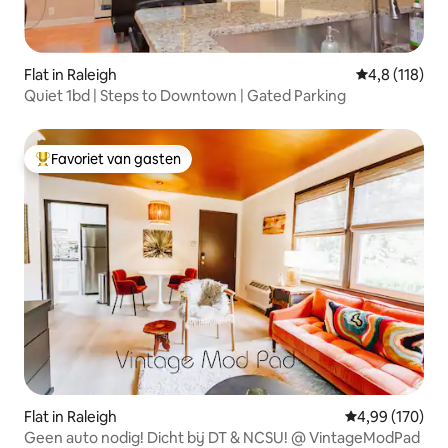
Flat in Raleigh
Gemiddelde b
4,8 (118)
Quiet 1bd | Steps to Downtown | Gated Parking
Favoriet van gasten
Topfavoriet van gasten
Flat in Raleigh
Gemiddelde beo
4,99 (170)
Geen auto nodig! Dicht bij DT & NCSU! @ VintageModPad