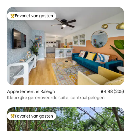
Favoriet van gasten
Topfavoriet van gasten
Appartement in Raleigh
Gemiddelde beo
4,98 (205)
Kleurrijke gerenoveerde suite, centraal gelegen
Favoriet van gasten
Topfavoriet van gasten