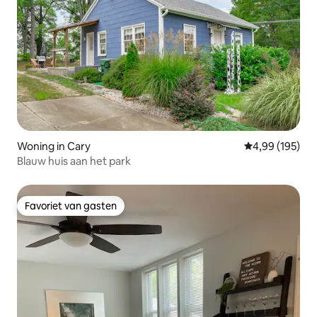
Woning in Cary
Gemiddelde beo
4,99 (195)
Blauw huis aan het park
Favoriet van gasten
Favoriet van gasten