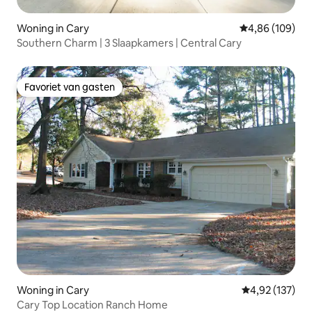
Woning in Cary
Gemiddelde beo
4,86 (109)
Southern Charm | 3 Slaapkamers | Central Cary
Favoriet van gasten
Favoriet van gasten
Woning in Cary
Gemiddelde beo
4,92 (137)
Cary Top Location Ranch Home