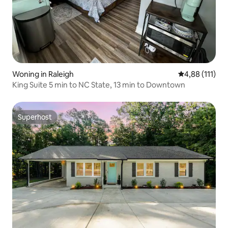
Woning in Raleigh
Gemiddelde be
4,88 (111)
King Suite 5 min to NC State, 13 min to Downtown
Superhost
Superhost