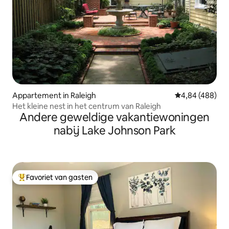
Appartement in Raleigh
Gemiddelde beo
4,84 (488)
Het kleine nest in het centrum van Raleigh
Andere geweldige vakantiewoningen
nabij Lake Johnson Park
Favoriet van gasten
Topfavoriet van gasten