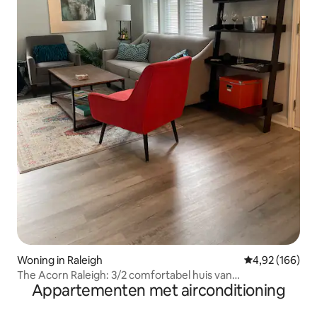
Woning in Raleigh
Gemiddelde beo
4,92 (166)
The Acorn Raleigh: 3/2 comfortabel huis van
Appartementen met airconditioning
NCSU/Lenovo