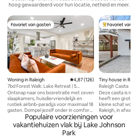
hoog gewaardeerd voor hun locatie, netheid en meer.
Favoriet van gasten
Favoriet van g
Favoriet van gasten
Topfavoriet van 
Woning in Raleigh
Gemiddelde beoordeling van 4,8
4,87 (126)
Tiny house in Rale
7bd Forest Walk: Lake Retreat | 5
Raleigh Casita
minuten naar NCSU
Ontsnap naar ons bosretraite met zeven
Deze casita is mis
slaapkamers, huisdiervriendelijk en
heeft een grote pers
rustiek airbnb-paradijs voor maximaal 18
kleine schat woont
gasten. Dompel jezelf onder in comfort,
Raleigh, in afwach
Populaire voorzieningen voor
waar elk van onze zorgvuldig ontworpen
stadsavontuur. Houd er rekening mee
ruimtes zijn afgestemd om je verblijf
dat deze huurwoni
vakantiehuizen vlak bij Lake Johnson
onvergetelijk te maken. Met twee
van de eigenaar w
Park
woonkamers en TWEE keukens, 7
de oprit. We hebben deze plek zo