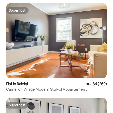
Superhost
Superhost
Flat in Raleigh
Gemiddelde beo
4,84 (260)
Cameron Village Modern Stijlvol Appartement
Superhost
Superhost