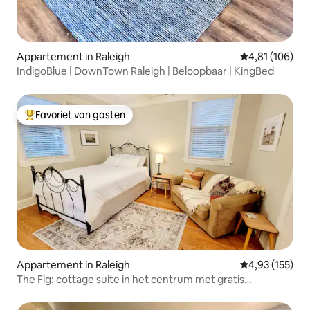
Appartement in Raleigh
Gemiddelde beo
4,81 (106)
IndigoBlue | DownTown Raleigh | Beloopbaar | KingBed
Favoriet van gasten
Topfavoriet van gasten
Appartement in Raleigh
Gemiddelde beo
4,93 (155)
The Fig: cottage suite in het centrum met gratis
parkeergelegenheid