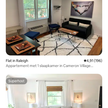
Flat in Raleigh
Gemiddelde beo
4,91 (196)
Appartement met 1 slaapkamer in Cameron Village
*Huisdiervriendelijk*
Superhost
Superhost