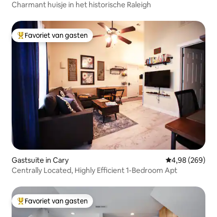
Charmant huisje in het historische Raleigh
Favoriet van gasten
Topfavoriet van gasten
Gastsuite in Cary
Gemiddelde beo
4,98 (269)
Centrally Located, Highly Efficient 1-Bedroom Apt
Favoriet van gasten
Topfavoriet van gasten