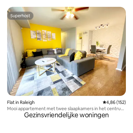
Superhost
Superhost
Flat in Raleigh
Gemiddelde beo
4,86 (152)
Mooi appartement met twee slaapkamers in het centrum
Gezinsvriendelijke woningen
van Raleigh