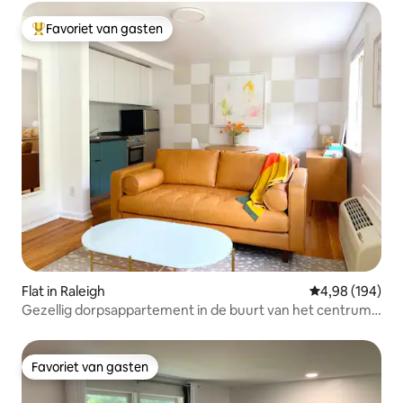
Favoriet van gasten
Topfavoriet van gasten
Flat in Raleigh
Gemiddelde beo
4,98 (194)
Gezellig dorpsappartement in de buurt van het centrum
en de staat NC
Favoriet van gasten
Favoriet van gasten