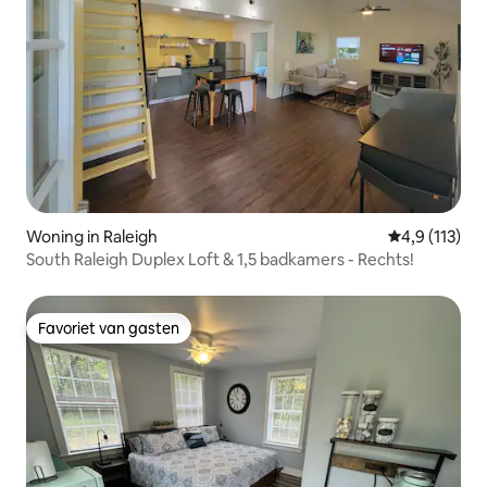
Woning in Raleigh
Gemiddelde b
4,9 (113)
South Raleigh Duplex Loft & 1,5 badkamers - Rechts!
Favoriet van gasten
Favoriet van gasten