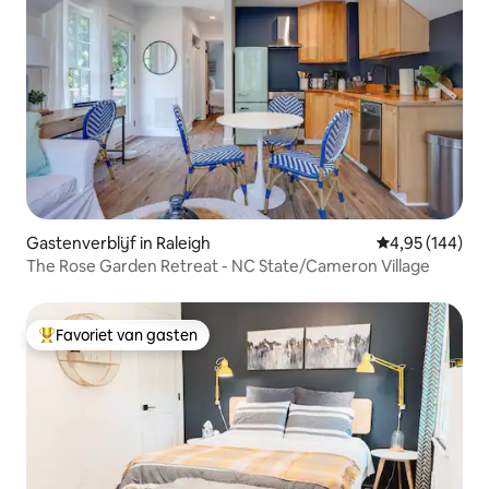
Gastenverblijf in Raleigh
Gemiddelde beo
4,95 (144)
The Rose Garden Retreat - NC State/Cameron Village
Favoriet van gasten
Topfavoriet van gasten