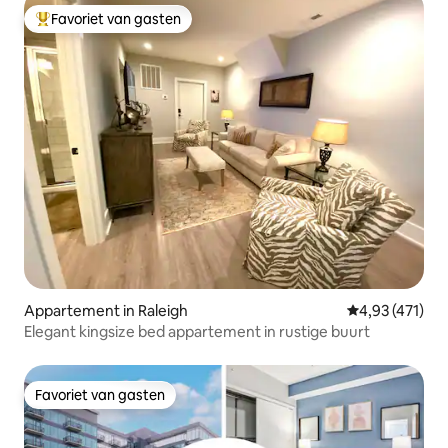
Favoriet van gasten
Topfavoriet van gasten
Appartement in Raleigh
Gemiddelde beo
4,93 (471)
Elegant kingsize bed appartement in rustige buurt
Favoriet van gasten
Favoriet van gasten