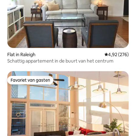
Flat in Raleigh
Gemiddelde beo
4,92 (276)
Schattig appartement in de buurt van het centrum
Favoriet van gasten
Favoriet van gasten