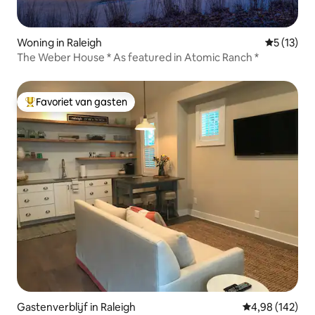
Woning in Raleigh
Gemiddeld
5 (13)
The Weber House * As featured in Atomic Ranch *
Favoriet van gasten
Topfavoriet van gasten
Gastenverblijf in Raleigh
Gemiddelde beo
4,98 (142)