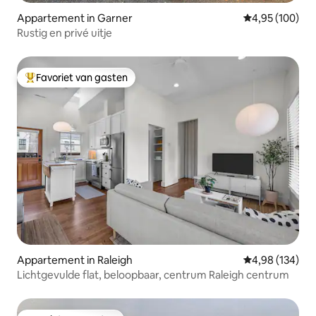
Appartement in Garner
Gemiddelde beo
4,95 (100)
Rustig en privé uitje
Favoriet van gasten
Topfavoriet van gasten
Appartement in Raleigh
Gemiddelde beo
4,98 (134)
Lichtgevulde flat, beloopbaar, centrum Raleigh centrum