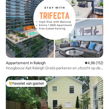
Appartement in Raleigh
Gemiddelde beo
4,96 (112)
Hoogbouw Apt Raleigh Gratis parkeren en uitzicht op de
zonsondergang 2
Favoriet van gasten
Topfavoriet van gasten