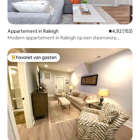
Appartement in Raleigh
Gemiddelde beo
4,92 (153)
Modern appartement in Raleigh op een steenworp
afstand van het centrum
Favoriet van gasten
Topfavoriet van gasten