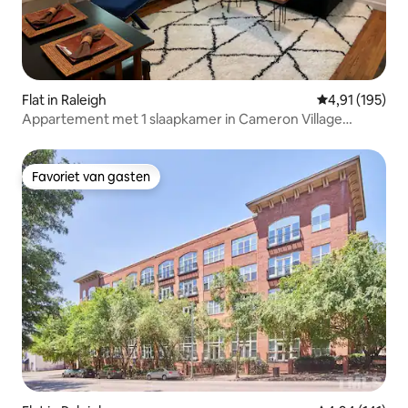
Flat in Raleigh
Gemiddelde beo
4,91 (195)
Appartement met 1 slaapkamer in Cameron Village
*Huisdiervriendelijk*
Favoriet van gasten
Favoriet van gasten