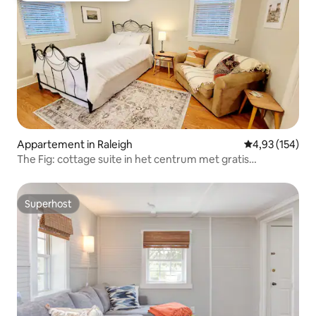
Appartement in Raleigh
Gemiddelde beo
4,93 (154)
The Fig: cottage suite in het centrum met gratis
parkeergelegenheid
Superhost
Superhost