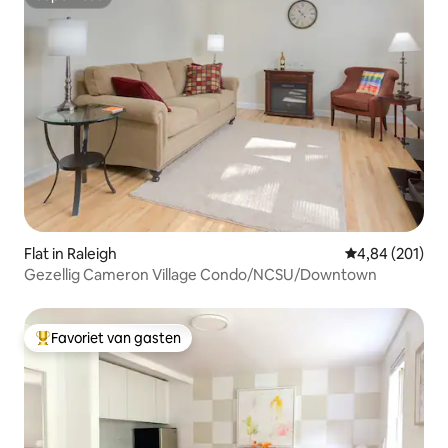
Superhost
Flat in Raleigh
Gemiddelde beo
4,84 (201)
Gezellig Cameron Village Condo/NCSU/Downtown
Favoriet van gasten
Topfavoriet van gasten