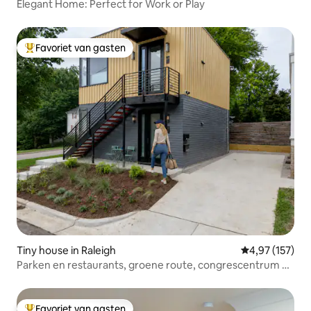
Elegant Home: Perfect for Work or Play
Favoriet van gasten
Topfavoriet van gasten
Tiny house in Raleigh
Gemiddelde beo
4,97 (157)
Parken en restaurants, groene route, congrescentrum op
1 min., huisdieren toegelaten
Favoriet van gasten