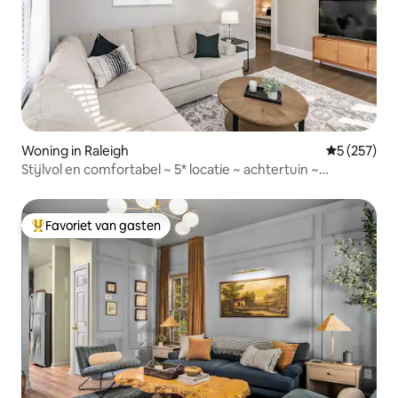
Woning in Raleigh
Gemiddelde 
5 (257)
Stijlvol en comfortabel ~ 5* locatie ~ achtertuin ~
bijgewerkt
Favoriet van gasten
Topfavoriet van gasten