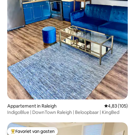
Appartement in Raleigh
Gemiddelde beo
4,83 (105)
IndigoBlue | DownTown Raleigh | Beloopbaar | KingBed
Favoriet van gasten
Topfavoriet van gasten