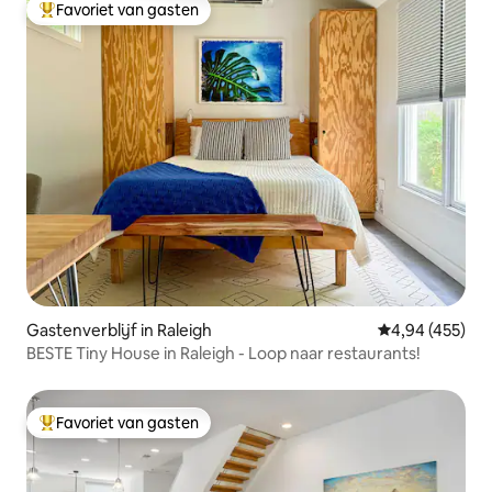
Favoriet van gasten
Topfavoriet van gasten
Gastenverblijf in Raleigh
Gemiddelde beo
4,94 (455)
BESTE Tiny House in Raleigh - Loop naar restaurants!
Favoriet van gasten
Topfavoriet van gasten