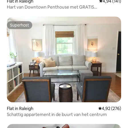
Flat in Raleigh
Gemiddelde beo
4,94 (141)
Hart van Downtown Penthouse met GRATIS
parkeergelegenheid!
Superhost
Superhost
Flat in Raleigh
Gemiddelde beo
4,92 (276)
Schattig appartement in de buurt van het centrum