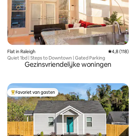
Flat in Raleigh
Gemiddelde b
4,8 (118)
Quiet 1bd | Steps to Downtown | Gated Parking
Gezinsvriendelijke woningen
Favoriet van gasten
Topfavoriet van gasten