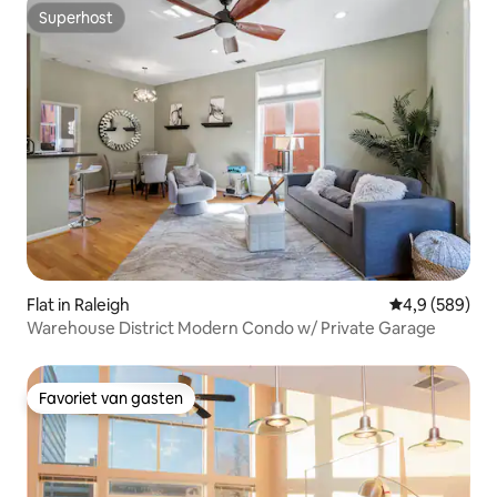
Superhost
Superhost
Flat in Raleigh
Gemiddelde be
4,9 (589)
Warehouse District Modern Condo w/ Private Garage
Favoriet van gasten
Favoriet van gasten