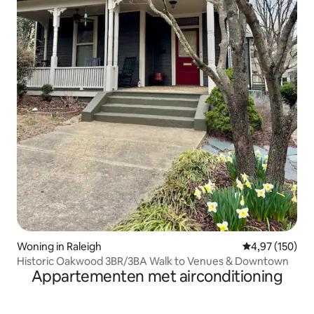
Woning in Raleigh
Gemiddelde beo
4,97 (150)
Historic Oakwood 3BR/3BA Walk to Venues & Downtown
Appartementen met airconditioning