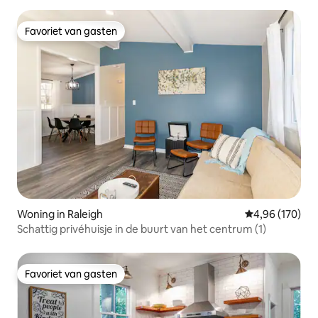
Favoriet van gasten
Favoriet van gasten
Woning in Raleigh
Gemiddelde beo
4,96 (170)
Schattig privéhuisje in de buurt van het centrum (1)
Favoriet van gasten
Favoriet van gasten