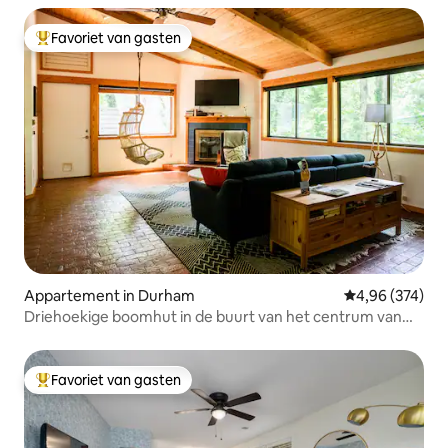
Favoriet van gasten
Topfavoriet van gasten
Appartement in Durham
Gemiddelde beo
4,96 (374)
Driehoekige boomhut in de buurt van het centrum van
Durham
Favoriet van gasten
Topfavoriet van gasten