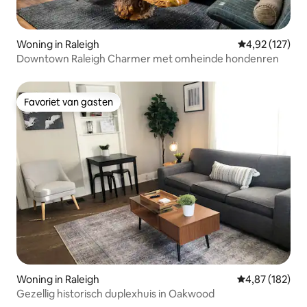
Woning in Raleigh
Gemiddelde beo
4,92 (127)
Downtown Raleigh Charmer met omheinde hondenren
Favoriet van gasten
Favoriet van gasten
Woning in Raleigh
Gemiddelde beo
4,87 (182)
Gezellig historisch duplexhuis in Oakwood