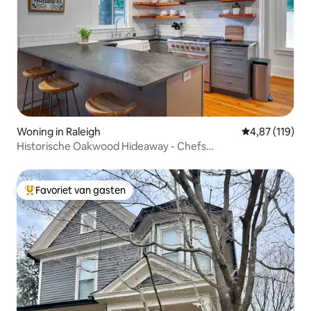
Woning in Raleigh
Gemiddelde beo
4,87 (119)
Historische Oakwood Hideaway - Chefs
Kitchen/Beloopbaar
Favoriet van gasten
Topfavoriet van gasten