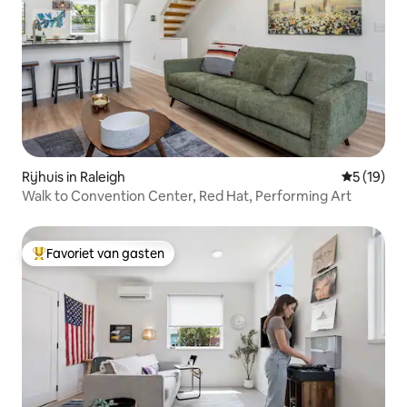
Rijhuis in Raleigh
Gemiddelde
5 (19)
Walk to Convention Center, Red Hat, Performing Art
Favoriet van gasten
Topfavoriet van gasten