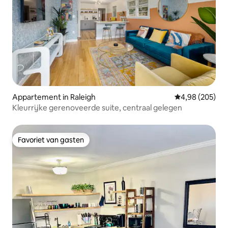
Appartement in Raleigh
Gemiddelde beo
4,98 (205)
Kleurrijke gerenoveerde suite, centraal gelegen
Favoriet van gasten
Favoriet van gasten