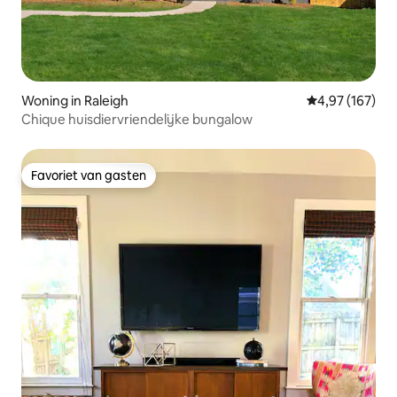
Woning in Raleigh
Gemiddelde beo
4,97 (167)
Chique huisdiervriendelijke bungalow
Favoriet van gasten
Favoriet van gasten