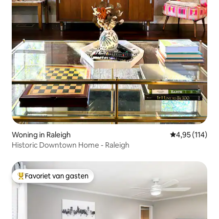
Woning in Raleigh
Gemiddelde beo
4,95 (114)
Historic Downtown Home - Raleigh
Favoriet van gasten
Topfavoriet van gasten