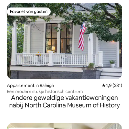
Favoriet van gasten
Favoriet van gasten
Appartement in Raleigh
Gemiddelde be
4,9 (281)
Een modern stukje historisch centrum
Andere geweldige vakantiewoningen
nabij North Carolina Museum of History