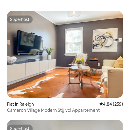
Superhost
Superhost
Flat in Raleigh
Gemiddelde beo
4,84 (259)
Cameron Village Modern Stijlvol Appartement
Superhost