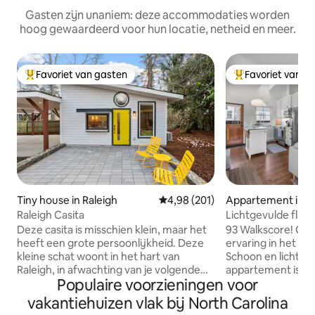
Gasten zijn unaniem: deze accommodaties worden
hoog gewaardeerd voor hun locatie, netheid en meer.
Favoriet van gasten
Favoriet van g
Topfavoriet van gasten
Topfavoriet van 
Tiny house in Raleigh
Gemiddelde beoordeling van 4,9
4,98 (201)
Appartement in Ra
Raleigh Casita
Lichtgevulde flat
Raleigh centrum
Deze casita is misschien klein, maar het
93 Walkscore! Geni
heeft een grote persoonlijkheid. Deze
ervaring in het ha
kleine schat woont in het hart van
Schoon en licht ge
Raleigh, in afwachting van je volgende
appartement is e
Populaire voorzieningen voor
stadsavontuur. Houd er rekening mee
toevluchtsoord om
dat deze huurwoning in de achtertuin
rusten als je niet
vakantiehuizen vlak bij North Carolina
van de eigenaar woont, bereikbaar via
vaart. Speciale we