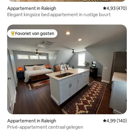
Appartement in Raleigh
Gemiddelde beo
4,93 (470)
Elegant kingsize bed appartement in rustige buurt
Favoriet van gasten
Topfavoriet van gasten
Appartement in Raleigh
Gemiddelde beo
4,99 (140)
Privé-appartement centraal gelegen