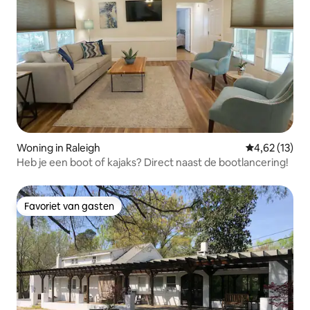
Woning in Raleigh
Gemiddelde be
4,62 (13)
Heb je een boot of kajaks? Direct naast de bootlancering!
Favoriet van gasten
Favoriet van gasten