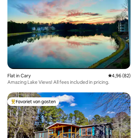
Flat in Cary
Gemiddelde be
4,96 (82)
Amazing Lake Views! All fees included in pricing.
Favoriet van gasten
Topfavoriet van gasten