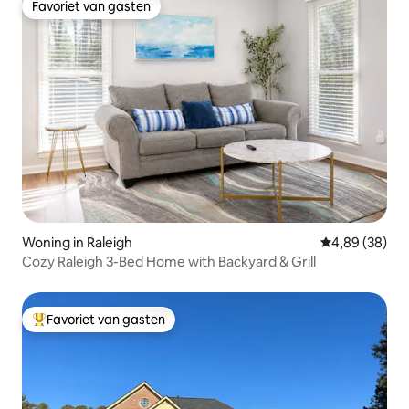
Favoriet van gasten
Favoriet van gasten
Woning in Raleigh
Gemiddelde be
4,89 (38)
Cozy Raleigh 3-Bed Home with Backyard & Grill
Favoriet van gasten
Topfavoriet van gasten