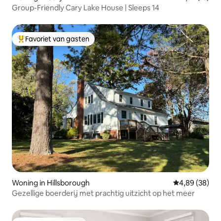
Group-Friendly Cary Lake House | Sleeps 14
Favoriet van gasten
Topfavoriet van gasten
Woning in Hillsborough
Gemiddelde be
4,89 (38)
Gezellige boerderij met prachtig uitzicht op het meer