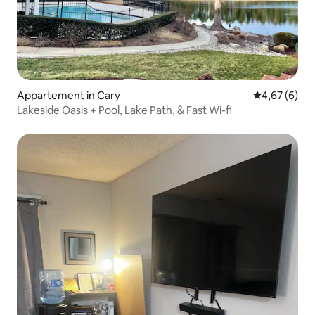
Appartement in Cary
Gemiddelde b
4,67 (6)
Lakeside Oasis + Pool, Lake Path, & Fast Wi-fi