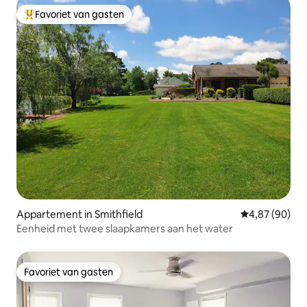
Favoriet van gasten
Topfavoriet van gasten
Appartement in Smithfield
Gemiddelde be
4,87 (90)
Eenheid met twee slaapkamers aan het water
Favoriet van gasten
Favoriet van gasten