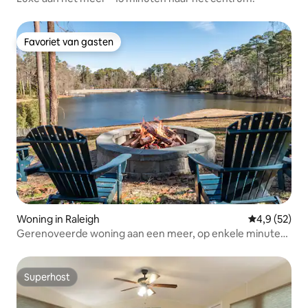
Favoriet van gasten
Favoriet van gasten
Woning in Raleigh
Gemiddelde b
4,9 (52)
Gerenoveerde woning aan een meer, op enkele minuten
van Dtown Raleigh
Superhost
Superhost