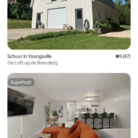
Schuur in Youngsville
Gemiddelde
5 (47)
De Loft op de Boerderij
Superhost
Superhost