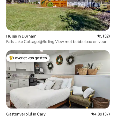
Huisje in Durham
Gemiddelde
5 (32)
Falls Lake Cottage@Rolling View met bubbelbad en vuur
Favoriet van gasten
Topfavoriet van gasten
Gastenverblijf in Cary
Gemiddelde be
4,89 (37)