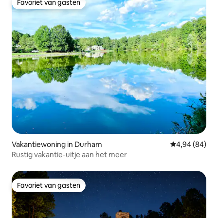
Favoriet van gasten
Favoriet van gasten
Vakantiewoning in Durham
Gemiddelde be
4,94 (84)
Rustig vakantie-uitje aan het meer
Favoriet van gasten
Favoriet van gasten