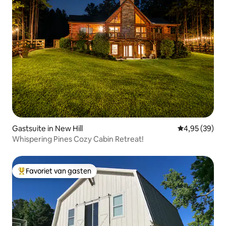
Gastsuite in New Hill
Gemiddelde be
4,95 (39)
Whispering Pines Cozy Cabin Retreat!
Favoriet van gasten
Topfavoriet van gasten