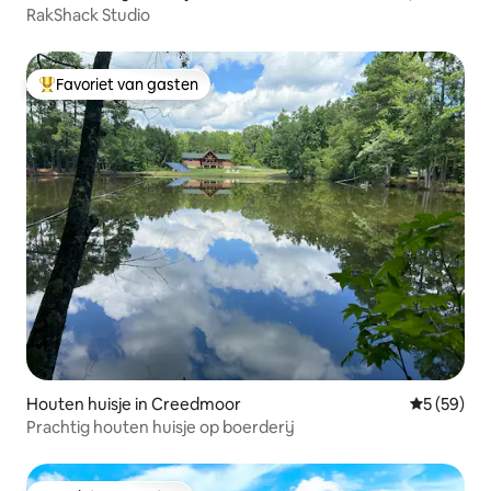
RakShack Studio
Favoriet van gasten
Topfavoriet van gasten
Houten huisje in Creedmoor
Gemiddelde
5 (59)
Prachtig houten huisje op boerderij