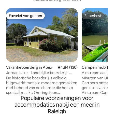
Favoriet van gasten
Superhost
Favoriet van gasten
Superhost
Vakantieboerderij in Apex
Gemiddelde beoordeling van 4,8
4,84 (130)
Camper/mobilhom
el Hill
Jordan Lake - Landelijke boerderij -
Airstream aan het 
breng je boot mee!
Dicht bij UNC
De historische boerderij is volledig
Minuten van UNC C
bijgewerkt met alle moderne gemakken
Carrboro ontsnapp
met behoud van de charme die het zo
genieten van een 
speciaal maakt. Omringd een
Airstream Camper
Populaire voorzieningen voor
paardenboerderij, schuren en een
board! Geniet van
schilderachtige vijver. Deze huizen
uitzicht op het water De Airstrea
accommodaties nabij een meer in
bieden een toevluchtsoord terwijl het
aan het einde van 
Raleigh
nog steeds dicht bij Chapel Hill, Durham
en is zeer rustig