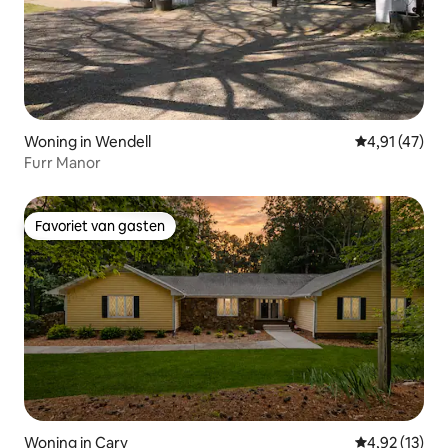
Woning in Wendell
Gemiddelde b
4,91 (47)
Furr Manor
Favoriet van gasten
Favoriet van gasten
Woning in Cary
Gemiddelde be
4,92 (13)