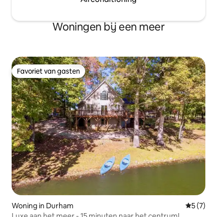
Woningen bij een meer
Favoriet van gasten
Favoriet van gasten
Woning in Durham
Gemiddeld
5 (7)
Luxe aan het meer - 15 minuten naar het centrum!