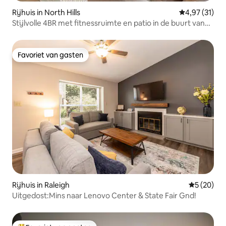
Rijhuis in North Hills
Gemiddelde be
4,97 (31)
Stijlvolle 4BR met fitnessruimte en patio in de buurt van
North Hills
Favoriet van gasten
Favoriet van gasten
Rijhuis in Raleigh
Gemiddelde
5 (20)
Uitgedost:Mins naar Lenovo Center & State Fair Gnd!