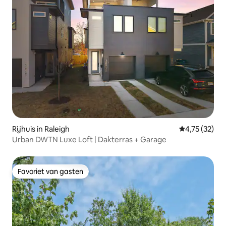
Rijhuis in Raleigh
Gemiddelde be
4,75 (32)
Urban DWTN Luxe Loft | Dakterras + Garage
Favoriet van gasten
Favoriet van gasten