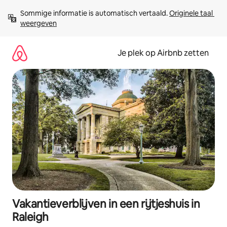
Ga
Sommige informatie is automatisch vertaald. 
Originele taal 
direct
weergeven
naar
inhoud
Je plek op Airbnb zetten
Vakantieverblijven in een rijtjeshuis in
Raleigh