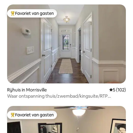
Favoriet van gasten
Topfavoriet van gasten
Rijhuis in Morrisville
Gemiddelde 
5 (102)
Waar ontspanning thuis/zwembad/kingsuite/RTP
ontmoet
Favoriet van gasten
Topfavoriet van gasten