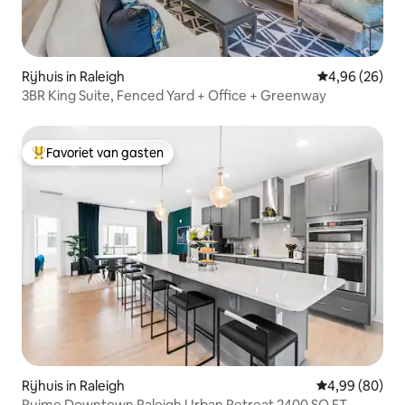
Rijhuis in Raleigh
Gemiddelde be
4,96 (26)
3BR King Suite, Fenced Yard + Office + Greenway
Favoriet van gasten
Topfavoriet van gasten
Rijhuis in Raleigh
Gemiddelde be
4,99 (80)
Ruime Downtown Raleigh Urban Retreat 2400 SQ FT