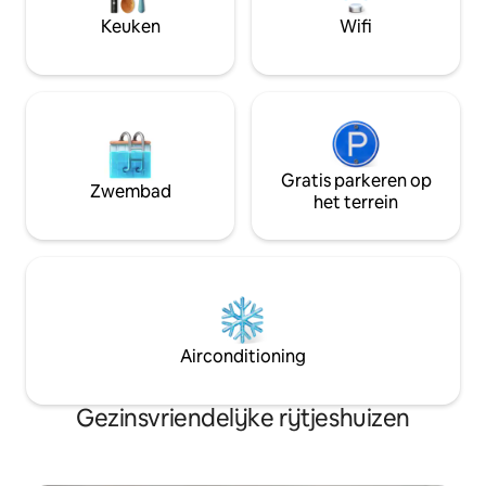
Sleutelloze ingang. Tv 's met Hulu 
maximaal 6 personen.
Keuken
Wifi
Netflix in elke slaapkamer.
kinderstoel babyh
Gratis parkeren op
Zwembad
het terrein
Airconditioning
Gezinsvriendelijke rijtjeshuizen