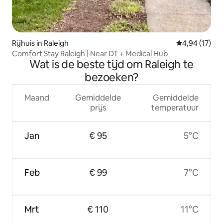
Rijhuis in Raleigh
Gemiddelde be
4,94 (17)
Comfort Stay Raleigh | Near DT + Medical Hub
Wat is de beste tijd om Raleigh te
bezoeken?
Maand
Gemiddelde
Gemiddelde
prijs
temperatuur
Jan
€ 95
5°C
Feb
€ 99
7°C
Mrt
€ 110
11°C