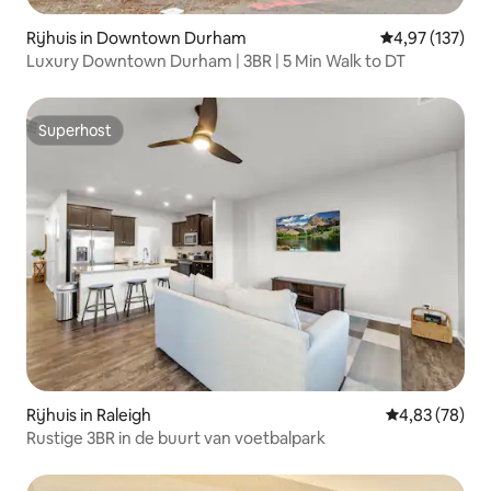
Rijhuis in Downtown Durham
Gemiddelde beo
4,97 (137)
Luxury Downtown Durham | 3BR | 5 Min Walk to DT
Superhost
Superhost
Rijhuis in Raleigh
Gemiddelde be
4,83 (78)
Rustige 3BR in de buurt van voetbalpark