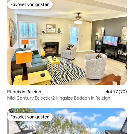
Favoriet van gasten
Favoriet van gasten
Rijhuis in Raleigh
Gemiddelde be
4,77 (70)
Mid-Century Eclectic/2 Kingsize Bedden in Raleigh
Favoriet van gasten
Favoriet van gasten