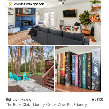
Favoriet van gasten
Topfavoriet van gasten
Rijhuis in Raleigh
Gemiddelde
5 (10)
The Book Club - Library, Creek View, Pet Friendly