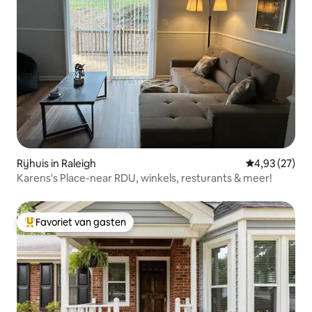
Rijhuis in Raleigh
Gemiddelde be
4,93 (27)
Karens's Place-near RDU, winkels, resturants & meer!
Favoriet van gasten
Topfavoriet van gasten