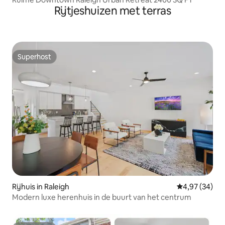
Rijtjeshuizen met terras
Superhost
Superhost
Rijhuis in Raleigh
Gemiddelde be
4,97 (34)
Modern luxe herenhuis in de buurt van het centrum