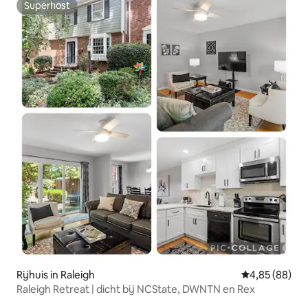
Superhost
Superhost
Rijhuis in Raleigh
Gemiddelde be
4,85 (88)
Raleigh Retreat | dicht bij NCState, DWNTN en Rex