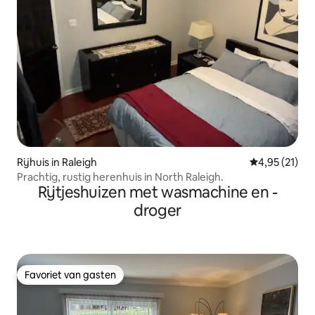
Rijhuis in Raleigh
Gemiddelde be
4,95 (21)
Prachtig, rustig herenhuis in North Raleigh.
Rijtjeshuizen met wasmachine en -
droger
Favoriet van gasten
Favoriet van gasten