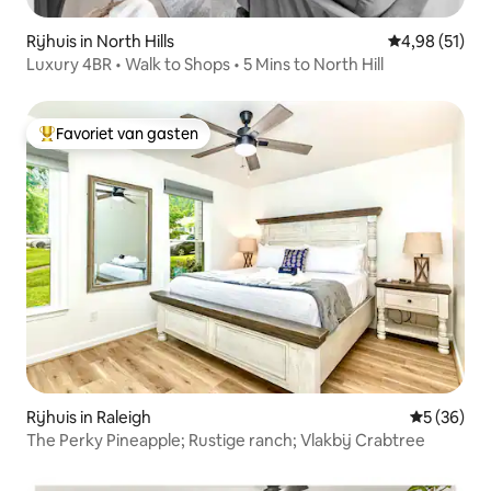
Rijhuis in North Hills
Gemiddelde be
4,98 (51)
Luxury 4BR • Walk to Shops • 5 Mins to North Hill
Favoriet van gasten
Topfavoriet van gasten
Rijhuis in Raleigh
Gemiddelde
5 (36)
The Perky Pineapple; Rustige ranch; Vlakbij Crabtree