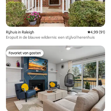
Rijhuis in Raleigh
Gemiddelde be
4,99 (91)
Eropuit in de blauwe wildernis: een stijlvol herenhuis
Favoriet van gasten
Favoriet van gasten