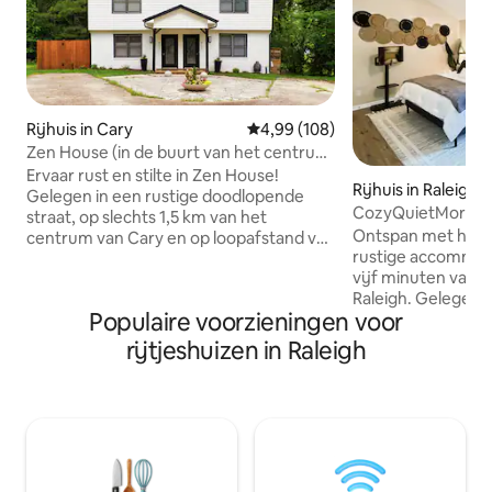
Rijhuis in Cary
Gemiddelde beoordeling van 4,9
4,99 (108)
Zen House (in de buurt van het centrum
van Cary)
Ervaar rust en stilte in Zen House!
Rijhuis in Raleigh
Gelegen in een rustige doodlopende
CozyQuietMorocc
straat, op slechts 1,5 km van het
Raleigh/Extended
Ontspan met het h
centrum van Cary en op loopafstand van
rustige accommoda
3 verschillende brouwerijen. Geniet van
vijf minuten van 
een heerlijke nachtrust met ultra
Raleigh. Gelegen 
donkere slaapkamers, met ZOWEL
Populaire voorzieningen voor
I-440 Beltline. Vol
verduisteringsgordijnen als
keuken voor een th
verduisteringsgordijnen, evenals in-
rijtjeshuizen in Raleigh
Gezellige slaapka
wandverwarming/airconditioners in elke
slaapkamers (tw
slaapkamer, zodat alle gasten hun
en queensize bed
gewenste temperatuur kunnen kiezen.
mobiliteit een pro
Onlangs gerenoveerd met een
en een grote oase 
geweldige keuken en een strak modern
tweede verdieping
design! We hebben 2 queensize bedden
futon. Geschikt voor 6 personen.
plus een uitschuifbare bank voor