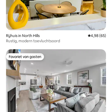
Rijhuis in North Hills
Gemiddelde be
4,98 (65)
Rustig, modern toevluchtsoord
Favoriet van gasten
Favoriet van gasten