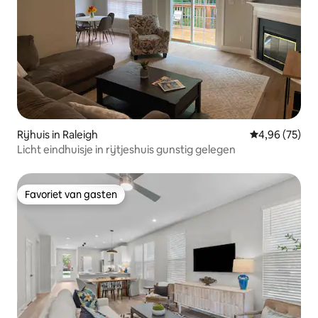
Rijhuis in Raleigh
Gemiddelde be
4,96 (75)
Licht eindhuisje in rijtjeshuis gunstig gelegen
Favoriet van gasten
Favoriet van gasten