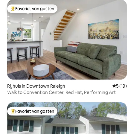
Favoriet van gasten
Topfavoriet van gasten
Rijhuis in Downtown Raleigh
Gemiddelde
5 (19)
Walk to Convention Center, Red Hat, Performing Art
Favoriet van gasten
Topfavoriet van gasten