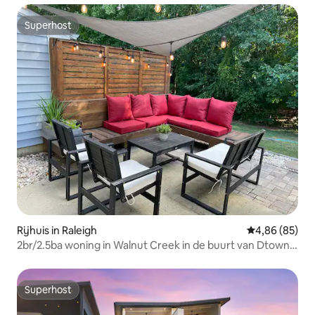
Superhost
Superhost
Rijhuis in Raleigh
Gemiddelde be
4,86 (85)
2br/2.5ba woning in Walnut Creek in de buurt van Dtown
Raleigh!
Superhost
Superhost