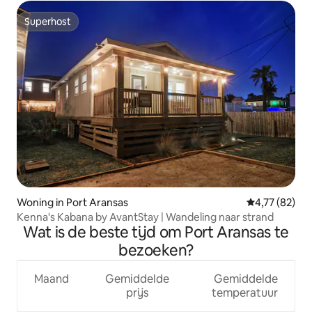
Superhost
Superhost
Woning in Port Aransas
Gemiddelde be
4,77 (82)
Kenna's Kabana by AvantStay | Wandeling naar strand
Wat is de beste tijd om Port Aransas te
bezoeken?
Maand
Gemiddelde
Gemiddelde
prijs
temperatuur