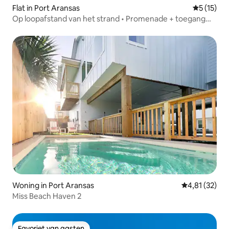
Flat in Port Aransas
Gemiddeld
5 (15)
Op loopafstand van het strand • Promenade + toegang
tot het zwembad
Woning in Port Aransas
Gemiddelde be
4,81 (32)
Miss Beach Haven 2
Favoriet van gasten