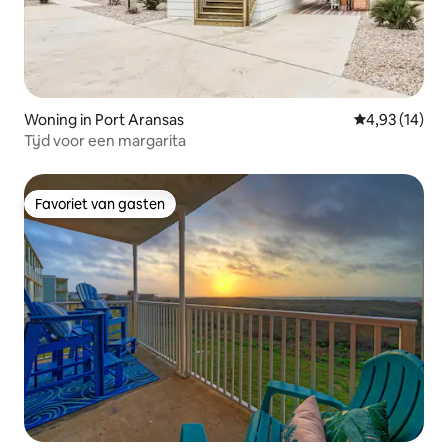
Woning in Port Aransas
Gemiddelde be
4,93 (14)
Tijd voor een margarita
Favoriet van gasten
Favoriet van gasten