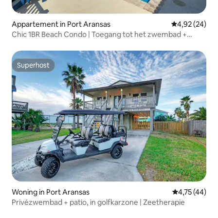
Appartement in Port Aransas
Gemiddelde be
4,92 (24)
Chic 1BR Beach Condo | Toegang tot het zwembad +
huisdiervriendelijk
Superhost
Superhost
Woning in Port Aransas
Gemiddelde be
4,75 (44)
Privézwembad + patio, in golfkarzone | Zeetherapie