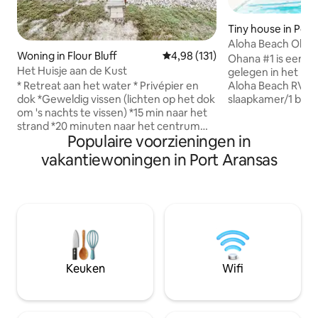
Tiny house in Port
Aloha Beach Ohan
Woning in Flour Bluff
Gemiddelde beoordeling van 4,9
4,98 (131)
Ohana #1 is een pr
Het Huisje aan de Kust
gelegen in het har
Aloha Beach RV Res
* Retreat aan het water * Privépier en
slaapkamer/1 badk
dok *Geweldig vissen (lichten op het dok
4 personen en bie
om 's nachts te vissen) *15 min naar het
adembenemend uit
strand *20 minuten naar het centrum
Populaire voorzieningen in
zonsondergang o
van Corpus *Huisdiervriendelijk
moerassen. Het hu
*Onlangs gerenoveerd Ideaal voor
vakantiewoningen in Port Aransas
het verwarmde z
vissen en vogels kijken. Ons luxe huisje is
observatiedek van het re
het perfecte uitje voor een ontspannen
in de buurt van he
plek om te werken, een vakantie voor
wasservice waar j
vrienden, koppels of gezinnen. Woning
toe hebt. Het camperpark ligt op een
aan het water, de baai is de achtertuin!
golfkarretje van P
Geweldig om vogels te kijken of te
slechts een klein e
vissen. Korte rit naar het strand, veel
kilometers zandst
geweldige restaurants en familie leuke
Keuken
Wifi
activiteiten in de buurt!