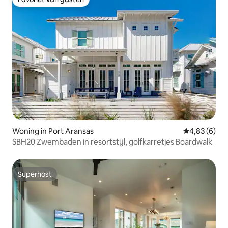
Favoriet van gasten
Woning in Port Aransas
Gemiddelde b
4,83 (6)
SBH20 Zwembaden in resortstijl, golfkarretjes Boardwalk
Superhost
Superhost