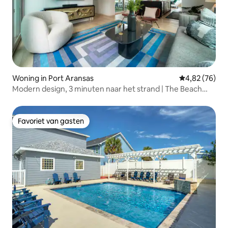
Woning in Port Aransas
Gemiddelde be
4,82 (76)
Modern design, 3 minuten naar het strand | The Beach
Box
Favoriet van gasten
Favoriet van gasten