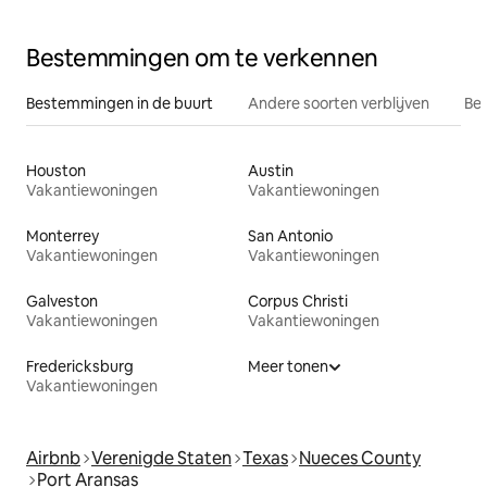
Bestemmingen om te verkennen
Bestemmingen in de buurt
Andere soorten verblijven
Bes
Houston
Austin
Vakantiewoningen
Vakantiewoningen
Monterrey
San Antonio
Vakantiewoningen
Vakantiewoningen
Galveston
Corpus Christi
Vakantiewoningen
Vakantiewoningen
Fredericksburg
Meer tonen
Vakantiewoningen
Airbnb
Verenigde Staten
Texas
Nueces County
Port Aransas