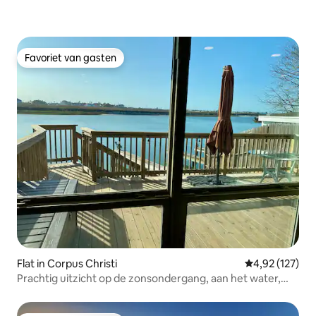
Favoriet van gasten
Favoriet van gasten
Flat in Corpus Christi
Gemiddelde beo
4,92 (127)
Prachtig uitzicht op de zonsondergang, aan het water,
eigen patio