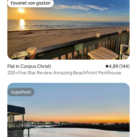
Favoriet van gasten
Favoriet van gasten
Flat in Corpus Christi
Gemiddelde beo
4,89 (144)
200+Five Star Review Amazing Beachfront Penthouse
Superhost
Superhost