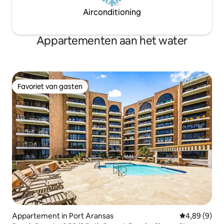
Airconditioning
Appartementen aan het water
Favoriet van gasten
Favoriet van gasten
Appartement in Port Aransas
Gemiddelde b
4,89 (9)