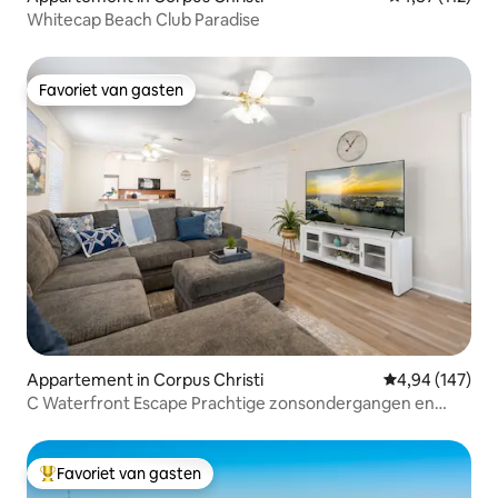
Whitecap Beach Club Paradise
Favoriet van gasten
Favoriet van gasten
Appartement in Corpus Christi
Gemiddelde beo
4,94 (147)
C Waterfront Escape Prachtige zonsondergangen en
volledig appartement
Favoriet van gasten
Topfavoriet van gasten