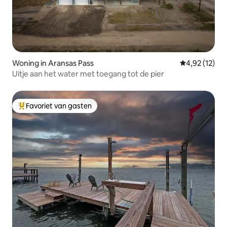
Woning in Aransas Pass
Gemiddelde be
4,92 (12)
Uitje aan het water met toegang tot de pier
Favoriet van gasten
Topfavoriet van gasten