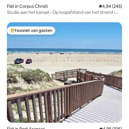
Flat in Corpus Christi
Gemiddelde beo
4,94 (245)
Studio aan het kanaal • Op loopafstand van het strand •
Zwembad en steiger
Favoriet van gasten
Topfavoriet van gasten
Flat in Port Aransas
Gemiddelde beo
4,95 (106)