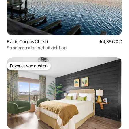
Flat in Corpus Christi
Gemiddelde beo
4,85 (202)
Strandretraite met uitzicht op
Favoriet van gasten
Favoriet van gasten