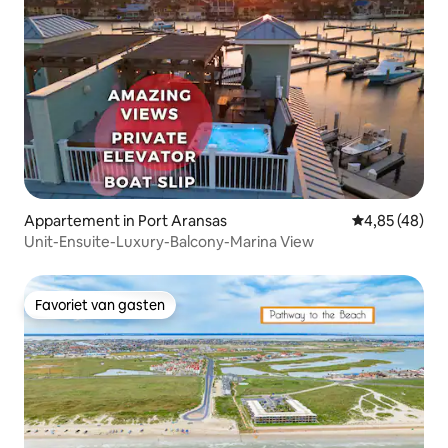
Appartement in Port Aransas
Gemiddelde be
4,85 (48)
Unit-Ensuite-Luxury-Balcony-Marina View
Favoriet van gasten
Favoriet van gasten