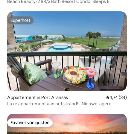
Beach Beauty-2 BR/3 Bath Resort Condo, Sleeps 6!
Superhost
Superhost
Appartement in Port Aransas
Gemiddelde be
4,74 (34)
Luxe appartement aan het strand! - Nieuwe lagere
tarieven!
Favoriet van gasten
Favoriet van gasten