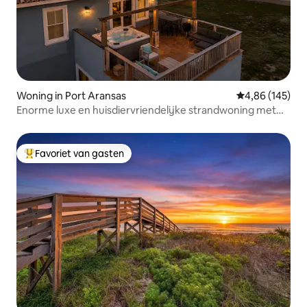
Woning in Port Aransas
Gemiddelde beo
4,86 (145)
Enorme luxe en huisdiervriendelijke strandwoning met
bubbelbad
Favoriet van gasten
Topfavoriet van gasten