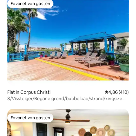
Favoriet van gasten
Favoriet van gasten
Flat in Corpus Christi
Gemiddelde beo
4,86 (410)
8/Vissteiger/Begane grond/bubbelbad/strand/kingsize
bed
Favoriet van gasten
Favoriet van gasten