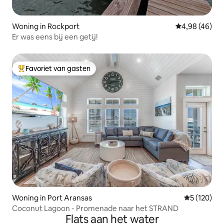
Woning in Rockport
Gemiddelde be
4,98 (46)
Er was eens bij een getij!
Favoriet van gasten
Topfavoriet van gasten
Woning in Port Aransas
Gemiddelde 
5 (120)
Coconut Lagoon - Promenade naar het STRAND
Flats aan het water