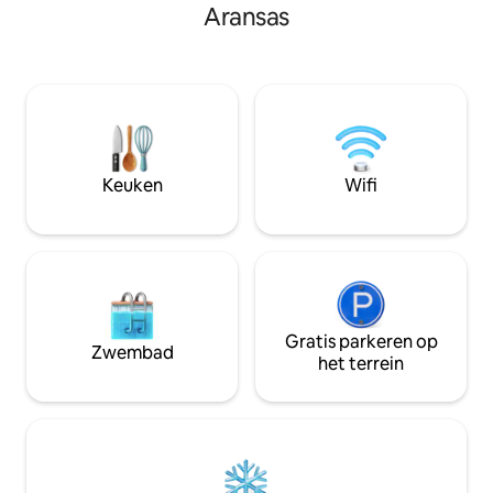
activiteiten in de 
Aransas
onze gasten. Geniet 's ochtends van je
koffie en 's avonds van een cocktail op
een van de twee prachtige patio's met
uitzicht op de Golf van Mexico. We
hebben echt een prachtig 360° uitzicht
op Port A! Gelegen buiten
strandmarkering 7, deze locatie is niet te
verslaan! Waar wacht je nog op, boek
Keuken
Wifi
het uitzicht!
Gratis parkeren op
Zwembad
het terrein