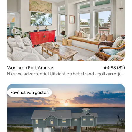
Woning in Port Aransas
Gemiddelde be
4,98 (82)
Nieuwe advertentie! Uitzicht op het strand - golfkarretje -
verwarmd zwembad*
Favoriet van gasten
Favoriet van gasten