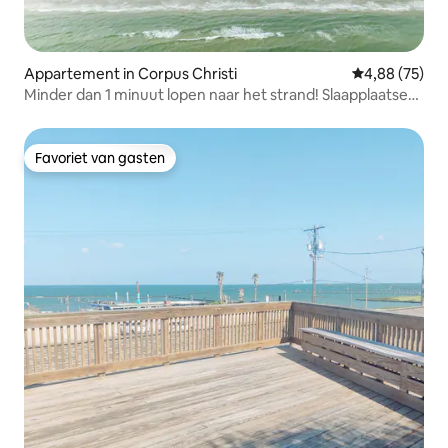
Appartement in Corpus Christi
Gemiddelde be
4,88 (75)
Minder dan 1 minuut lopen naar het strand! Slaapplaatsen
voor 8
Favoriet van gasten
Favoriet van gasten