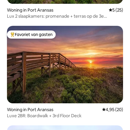
Woning in Port Aransas
Gemiddelde
5 (25)
Lux 2 slaapkamers: promenade + terras op de 3e
verdieping
Favoriet van gasten
Topfavoriet van gasten
Woning in Port Aransas
Gemiddelde be
4,95 (20)
Luxe 2BR: Boardwalk + 3rd Floor Deck