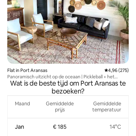
Flat in Port Aransas
Gemiddelde beo
4,96 (275)
Panoramisch uitzicht op de oceaan | Pickleball + het
Wat is de beste tijd om Port Aransas te
zwembad
bezoeken?
Maand
Gemiddelde
Gemiddelde
prijs
temperatuur
Jan
€ 185
14°C