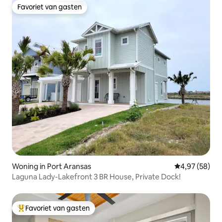
Favoriet van gasten
Favoriet van gasten
Woning in Port Aransas
Gemiddelde be
4,97 (58)
Laguna Lady-Lakefront 3 BR House, Private Dock!
Favoriet van gasten
Topfavoriet van gasten