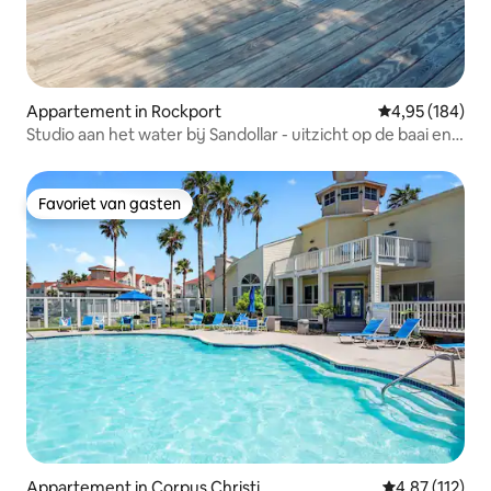
Appartement in Rockport
Gemiddelde beo
4,95 (184)
Studio aan het water bij Sandollar - uitzicht op de baai en
zwembaden!
Favoriet van gasten
Favoriet van gasten
Appartement in Corpus Christi
Gemiddelde be
4,87 (112)