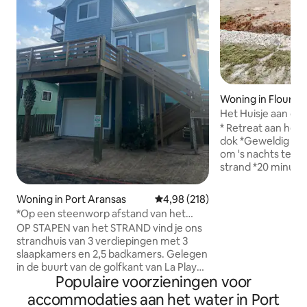
Woning in Flour Bl
Het Huisje aan de 
* Retreat aan het 
dok *Geweldig viss
om 's nachts te vi
strand *20 minute
van Corpus *Huisdi
*Onlangs gerenoveerd Idea
Woning in Port Aransas
Gemiddelde beoordeling van 4,9
4,98 (218)
vissen en vogels ki
*Op een steenworp afstand van het
het perfecte uitj
strand met privépromenade in LaPlaya
OP STAPEN van het STRAND vind je ons
plek om te werken
strandhuis van 3 verdiepingen met 3
vrienden, koppels
slaapkamers en 2,5 badkamers. Gelegen
aan het water, de b
in de buurt van de golfkant van La Playa,
Geweldig om vogel
Populaire voorzieningen voor
zijn we op slechts een steenworp
vissen. Korte rit n
afstand van het STRAND via onze eigen
accommodaties aan het water in Port
geweldige restaura
promenade die toegankelijk is voor