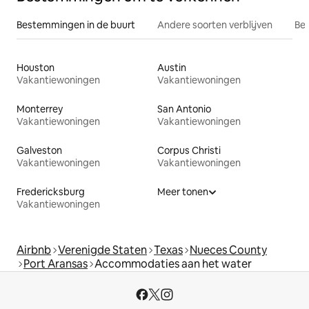
Bestemmingen in de buurt
Andere soorten verblijven
Bes
Houston
Austin
Vakantiewoningen
Vakantiewoningen
Monterrey
San Antonio
Vakantiewoningen
Vakantiewoningen
Galveston
Corpus Christi
Vakantiewoningen
Vakantiewoningen
Fredericksburg
Meer tonen
Vakantiewoningen
Airbnb
Verenigde Staten
Texas
Nueces County
Port Aransas
Accommodaties aan het water