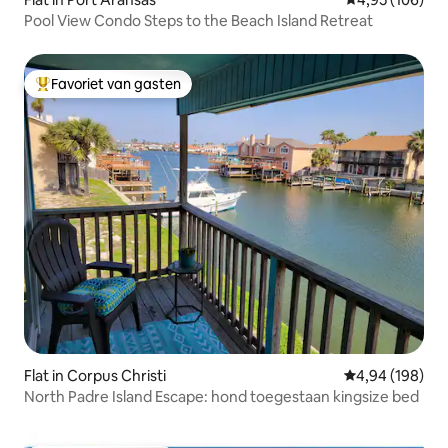
Pool View Condo Steps to the Beach Island Retreat
Favoriet van gasten
Topfavoriet van gasten
Flat in Corpus Christi
Gemiddelde beo
4,94 (198)
North Padre Island Escape: hond toegestaan kingsize bed