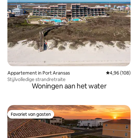
Appartement in Port Aransas
Gemiddelde beo
4,96 (108)
Stijlvolledige strandretraite
Woningen aan het water
Favoriet van gasten
Favoriet van gasten