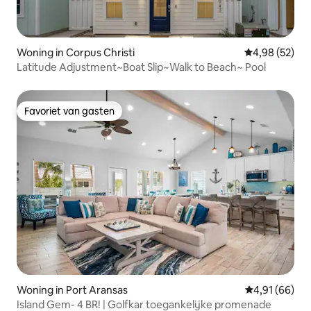
Woning in Corpus Christi
Gemiddelde be
4,98 (52)
Latitude Adjustment~Boat Slip~Walk to Beach~ Pool
Favoriet van gasten
Favoriet van gasten
Woning in Port Aransas
Gemiddelde be
4,91 (66)
Island Gem- 4 BR! | Golfkar toegankelijke promenade