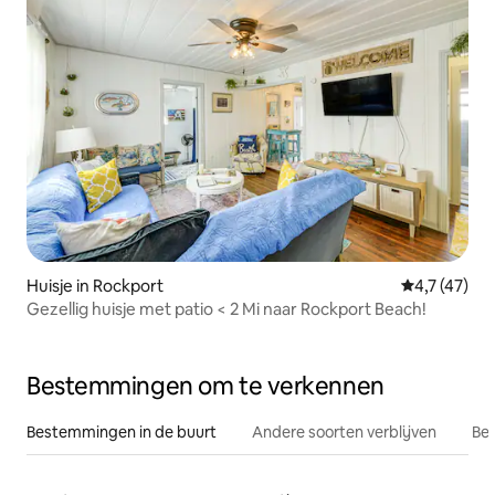
Huisje in Rockport
Gemiddelde 
4,7 (47)
Gezellig huisje met patio < 2 Mi naar Rockport Beach!
Bestemmingen om te verkennen
Bestemmingen in de buurt
Andere soorten verblijven
Bes