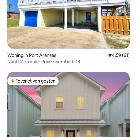
Woning in Port Aransas
Gemiddelde be
4,59 (61)
Nauti Mermaid~Privézwembad~14
slaapplaatsen~Hondvriendelijk
Favoriet van gasten
Topfavoriet van gasten