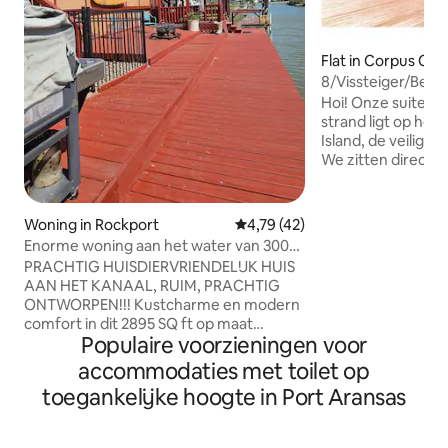
Flat in Corpus Chri
8/Vissteiger/Beg
grond/bubbelbad/
Hoi! Onze suite met kingsize bed op het
strand ligt op het
Island, de veiligste
We zitten direct a
begane grond. Geen trappen! Geniet
van het vissen va
en gedeelde visdokken. Prachti
Woning in Rockport
Gemiddelde beoordeling van 4,
4,79 (42)
op het water bij 
Enorme woning aan het water van 3000
zwembad en bubbelbad. Ee
vierkante voet
PRACHTIG HUISDIERVRIENDELIJK HUIS
bed in de slaapka
AAN HET KANAAL, RUIM, PRACHTIG
een onderschuifb
ONTWORPEN!!! Kustcharme en modern
slaapbank in de woonkam
comfort in dit 2895 SQ ft op maat
het strand en gun
Populaire voorzieningen voor
gemaakte huis aan het kanaal. Met 5
opzichte van bars en
slaapkamers, 3 badkamers, een
accommodaties met toilet op
genieten van dit s
houtkachel, een tafelvoetbaltafel en
toegankelijke hoogte in Port Aransas
een hondenren biedt dit huis voldoende
ruimte om te ontspannen en te
genieten. Geniet van het buitenleven op