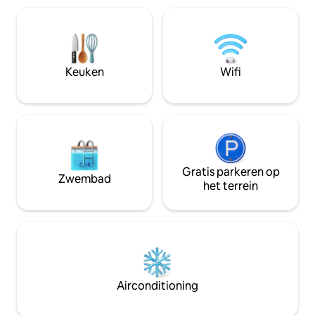
zijn best met een overdekte veranda,
een ruime 40'x 10' afgeschermde
achterveranda + buiten-tv en een
prieeltje met hangende schommel.
Privéterras, kajaks en aanlegsteiger
Keuken
Wifi
bieden toegang tot het water voor
varen/vissen
Gratis parkeren op
Zwembad
het terrein
Airconditioning