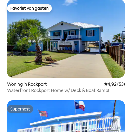
Favoriet van gasten
Favoriet van gasten
Woning in Rockport
Gemiddelde be
4,92 (53)
Waterfront Rockport Home w/ Deck & Boat Ramp!
Superhost
Superhost