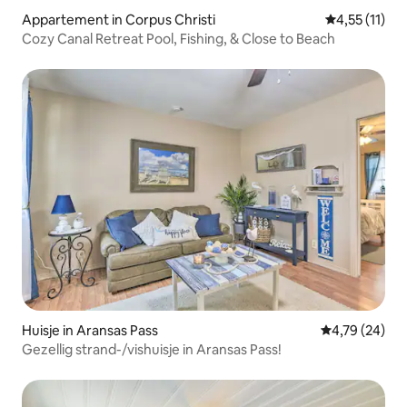
Appartement in Corpus Christi
Gemiddelde b
4,55 (11)
Cozy Canal Retreat Pool, Fishing, & Close to Beach
Huisje in Aransas Pass
Gemiddelde be
4,79 (24)
Gezellig strand-/vishuisje in Aransas Pass!