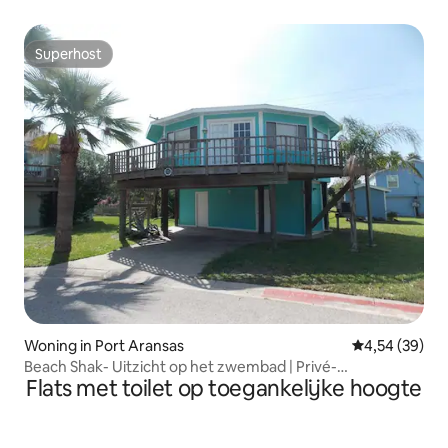
Superhost
Superhost
Woning in Port Aransas
Gemiddelde be
4,54 (39)
Beach Shak- Uitzicht op het zwembad | Privé-
Flats met toilet op toegankelijke hoogte
appartement