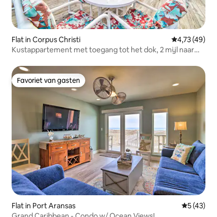
Flat in Corpus Christi
Gemiddelde be
4,73 (49)
Kustappartement met toegang tot het dok, 2 mijl naar
het strand!
Favoriet van gasten
Favoriet van gasten
Flat in Port Aransas
Gemiddelde
5 (43)
Grand Caribbean - Condo w/ Ocean Views!