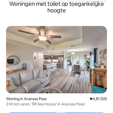
Woningen met toilet op toegankelijke
hoogte
Woning in Aransas Pass
Gemiddelde be
4,81 (53)
2 Mi tot varen: 'RR Sea House' in Aransas Pass!