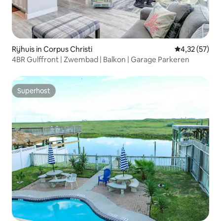
Rijhuis in Corpus Christi
Gemiddelde be
4,32 (57)
4BR Gulffront | Zwembad | Balkon | Garage Parkeren
Superhost
Superhost