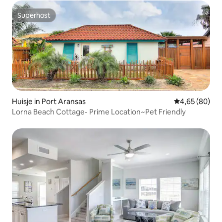
Superhost
Superhost
Huisje in Port Aransas
Gemiddelde be
4,65 (80)
Lorna Beach Cottage- Prime Location~Pet Friendly