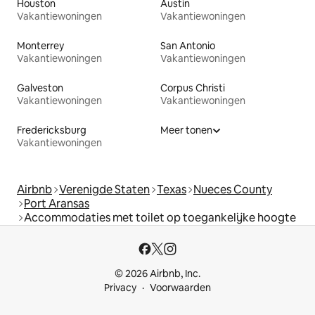
Houston
Austin
Vakantiewoningen
Vakantiewoningen
Monterrey
San Antonio
Vakantiewoningen
Vakantiewoningen
Galveston
Corpus Christi
Vakantiewoningen
Vakantiewoningen
Fredericksburg
Meer tonen
Vakantiewoningen
Airbnb
Verenigde Staten
Texas
Nueces County
Port Aransas
Accommodaties met toilet op toegankelijke hoogte
© 2026 Airbnb, Inc.
Privacy
Voorwaarden