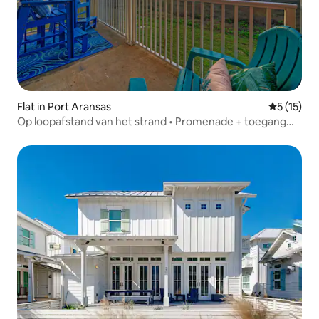
Flat in Port Aransas
Gemiddeld
5 (15)
Op loopafstand van het strand • Promenade + toegang
tot het zwembad