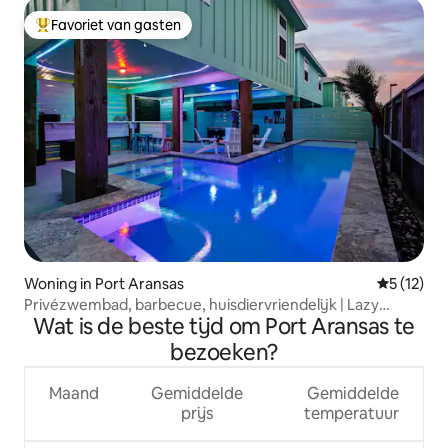
Favoriet van gasten
Topfavoriet van gasten
Woning in Port Aransas
Gemiddeld
5 (12)
Privézwembad, barbecue, huisdiervriendelijk | Lazy
Wat is de beste tijd om Port Aransas te
Flounder
bezoeken?
Maand
Gemiddelde
Gemiddelde
prijs
temperatuur