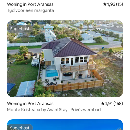
Woning in Port Aransas
Gemiddelde be
4,93 (15)
Tijd voor een margarita
Superhost
Superhost
Woning in Port Aransas
Gemiddelde beo
4,91 (158)
Monte Kristeaux by AvantStay | Privézwembad
Superhost