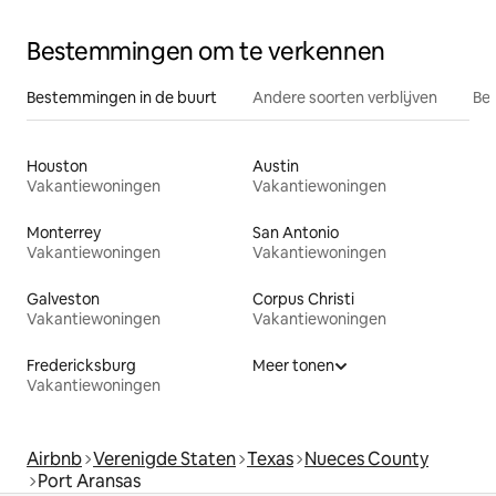
Bestemmingen om te verkennen
Bestemmingen in de buurt
Andere soorten verblijven
Bes
Houston
Austin
Vakantiewoningen
Vakantiewoningen
Monterrey
San Antonio
Vakantiewoningen
Vakantiewoningen
Galveston
Corpus Christi
Vakantiewoningen
Vakantiewoningen
Fredericksburg
Meer tonen
Vakantiewoningen
Airbnb
Verenigde Staten
Texas
Nueces County
Port Aransas