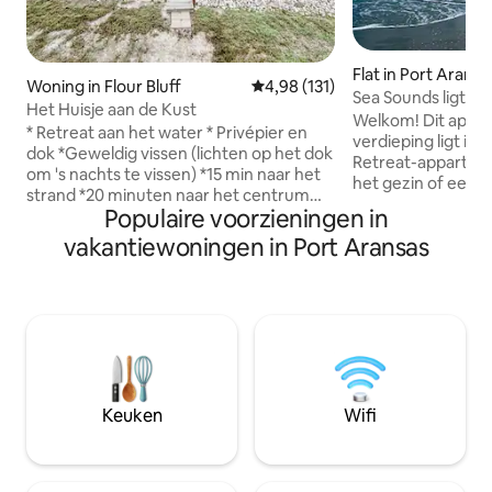
Flat in Port Aransa
Woning in Flour Bluff
Gemiddelde beoordeling van 4,9
4,98 (131)
Sea Sounds ligt aa
Het Huisje aan de Kust
met 2 enorme z
Welkom! Dit appa
* Retreat aan het water * Privépier en
verdieping ligt in 
dok *Geweldig vissen (lichten op het dok
Retreat-appartem
om 's nachts te vissen) *15 min naar het
het gezin of een k
strand *20 minuten naar het centrum
Gemakkelijk bere
Populaire voorzieningen in
van Corpus *Huisdiervriendelijk
golfkarretje naar 
*Onlangs gerenoveerd Ideaal voor
vakantiewoningen in Port Aransas
het strand. Eigen unit met 2
vissen en vogels kijken. Ons luxe huisje is
slaapkamers, 2 badkamers, slaapt zes.
het perfecte uitje voor een ontspannen
Loop de achterdeu
plek om te werken, een vakantie voor
oceaan te geniete
vrienden, koppels of gezinnen. Woning
uit naar een van 
aan het water, de baai is de achtertuin!
zwembaden op het
Geweldig om vogels te kijken of te
pickleball en tenn
vissen. Korte rit naar het strand, veel
privépatio met rui
geweldige restaurants en familie leuke
perfect om naar 
Keuken
Wifi
activiteiten in de buurt!
kijken of een mid