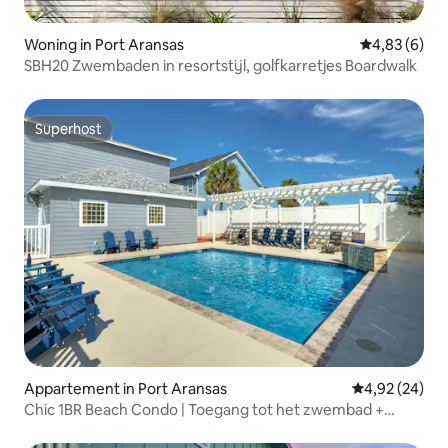
Woning in Port Aransas
Gemiddelde b
4,83 (6)
SBH20 Zwembaden in resortstijl, golfkarretjes Boardwalk
Superhost
Superhost
Appartement in Port Aransas
Gemiddelde be
4,92 (24)
Chic 1BR Beach Condo | Toegang tot het zwembad +
huisdiervriendelijk