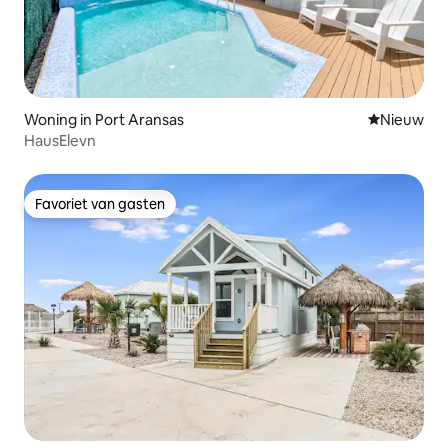
Woning in Port Aransas
Nieuwe ac
Nieuw
HausElevn
Favoriet van gasten
Favoriet van gasten